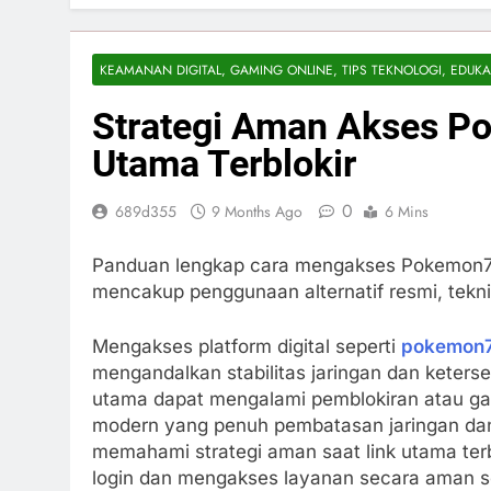
KEAMANAN DIGITAL, GAMING ONLINE, TIPS TEKNOLOGI, EDUKA
Strategi Aman Akses P
Utama Terblokir
0
689d355
9 Months Ago
6 Mins
Panduan lengkap cara mengakses Pokemon787
mencakup penggunaan alternatif resmi, tekni
Mengakses platform digital seperti
pokemon78
mengandalkan stabilitas jaringan dan keterse
utama dapat mengalami pemblokiran atau gang
modern yang penuh pembatasan jaringan dan s
memahami strategi aman saat link utama terb
login dan mengakses layanan secara aman s