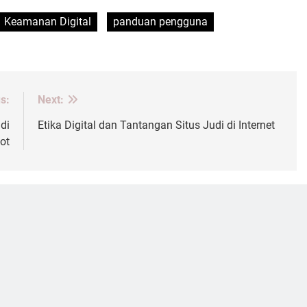
Keamanan Digital
panduan pengguna
s:
Next:
di
Etika Digital dan Tantangan Situs Judi di Internet
ot