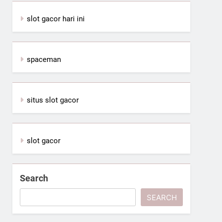
slot gacor hari ini
spaceman
situs slot gacor
slot gacor
Search
SEARCH