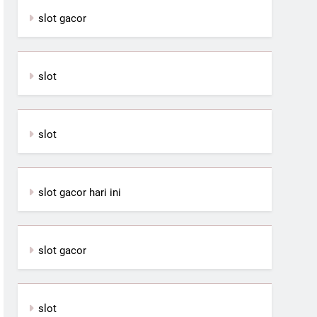
slot gacor
slot
slot
slot gacor hari ini
slot gacor
slot