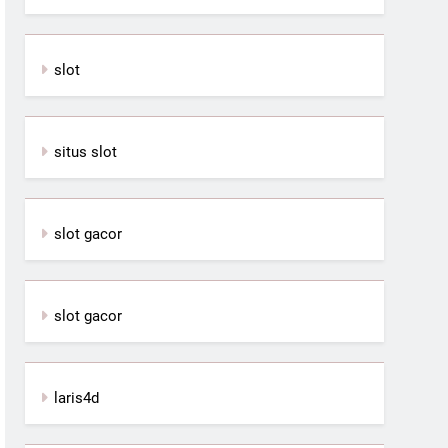
slot
situs slot
slot gacor
slot gacor
laris4d