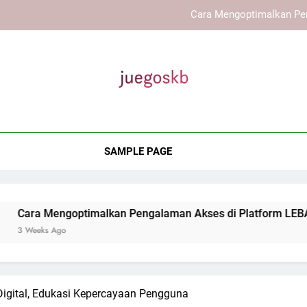
Cara Mengoptimalkan Pe
KAYA787 dengan Dukungan Sistem yang Stabil dan Adaptif unt
Mengenal Konsep Layanan Dig
Cara Mengoptimalkan Penggunaan EDWINSLOT d
gos KB
ame Dan Hiburan Seru Di Juegos KB. Tempat Terbaik Untuk P
Cara Mengoptimalkan Pe
SAMPLE PAGE
KAYA787 dengan Dukungan Sistem yang Stabil dan Adaptif unt
Mengenal Konsep Layanan Dig
goptimalkan Pengalaman Akses di Platform LEBAH4D
o
 Digital, Edukasi Kepercayaan Pengguna