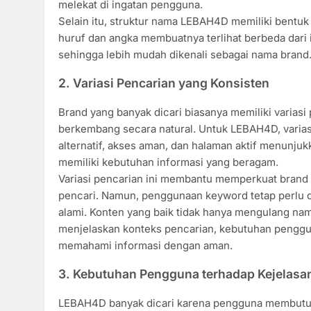
melekat di ingatan pengguna.
Selain itu, struktur nama LEBAH4D memiliki bentuk
huruf dan angka membuatnya terlihat berbeda dari 
sehingga lebih mudah dikenali sebagai nama brand
2. Variasi Pencarian yang Konsisten
Brand yang banyak dicari biasanya memiliki variasi
berkembang secara natural. Untuk LEBAH4D, variasi 
alternatif, akses aman, dan halaman aktif menunj
memiliki kebutuhan informasi yang beragam.
Variasi pencarian ini membantu memperkuat brand
pencari. Namun, penggunaan keyword tetap perlu d
alami. Konten yang baik tidak hanya mengulang nama
menjelaskan konteks pencarian, kebutuhan penggu
memahami informasi dengan aman.
3. Kebutuhan Pengguna terhadap Kejelasa
LEBAH4D banyak dicari karena pengguna membutu