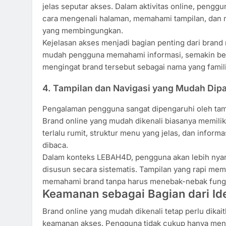
jelas seputar akses. Dalam aktivitas online, pengg
cara mengenali halaman, memahami tampilan, dan
yang membingungkan.
Kejelasan akses menjadi bagian penting dari brand
mudah pengguna memahami informasi, semakin be
mengingat brand tersebut sebagai nama yang familia
4. Tampilan dan Navigasi yang Mudah Dip
Pengalaman pengguna sangat dipengaruhi oleh tamp
Brand online yang mudah dikenali biasanya memiliki
terlalu rumit, struktur menu yang jelas, dan infor
dibaca.
Dalam konteks LEBAH4D, pengguna akan lebih nyam
disusun secara sistematis. Tampilan yang rapi me
memahami brand tanpa harus menebak-nebak fungsi
Keamanan sebagai Bagian dari Ide
Brand online yang mudah dikenali tetap perlu dikai
keamanan akses. Pengguna tidak cukup hanya men