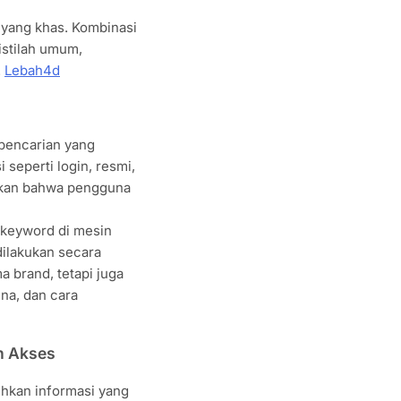
 yang khas. Kombinasi
istilah umum,
.
Lebah4d
 pencarian yang
seperti login, resmi,
ukkan bahwa pengguna
 keyword di mesin
ilakukan secara
 brand, tetapi juga
na, dan cara
n Akses
hkan informasi yang