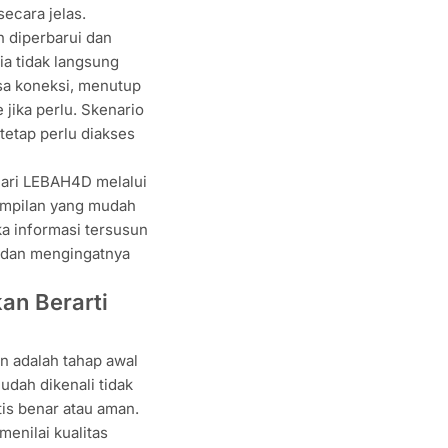
ecara jelas.
 diperbarui dan
 ia tidak langsung
sa koneksi, menutup
jika perlu. Skenario
tetap perlu diakses
ari LEBAH4D melalui
tampilan yang mudah
a informasi tersusun
 dan mengingatnya
an Berarti
on adalah tahap awal
ah dikenali tidak
tis benar atau aman.
menilai kualitas