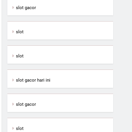
slot gacor
slot
slot
slot gacor hari ini
slot gacor
slot