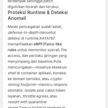
terdampak sehingga patch
digulirkan terarah dan terukur.
Proteksi Runtime & Deteksi
Anomali
Meski pencegahan sudah ketat,
defense-in-depth
menuntut
deteksi di runtime.KAYA787
memanfaatkan
eBPF/Falco-like
rules
untuk memonitor syscall, file
access, dan perilaku jaringan yang
menyimpang dari baseline.Pola
mencurigakan—misalnya eksekusi
shell
di container aplikasi, koneksi
ke domain berisiko, atau
crypto-
mining footprint
—memicu respons
otomatis:
isolate pod
, cabut token
layanan,
throttle egress
, atau
restart with quarantine
image
.Semua tindakan terekam di