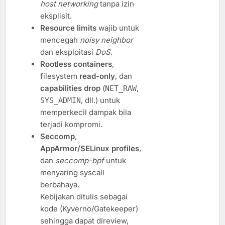
host networking
tanpa izin
eksplisit.
Resource limits
wajib untuk
mencegah
noisy neighbor
dan eksploitasi
DoS
.
Rootless containers
,
filesystem
read-only
, dan
capabilities drop
(
,
NET_RAW
, dll.) untuk
SYS_ADMIN
memperkecil dampak bila
terjadi kompromi.
Seccomp
,
AppArmor/SELinux profiles
,
dan
seccomp-bpf
untuk
menyaring syscall
berbahaya.
Kebijakan ditulis sebagai
kode (Kyverno/Gatekeeper)
sehingga dapat direview,