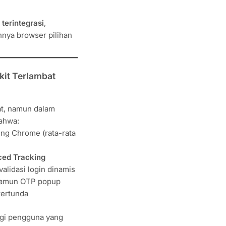
 terintegrasi
,
nnya browser pilihan
ikit Terlambat
at, namun dalam
bahwa:
ing Chrome (rata-rata
ed Tracking
lidasi login dinamis
 namun OTP popup
 tertunda
bagi pengguna yang