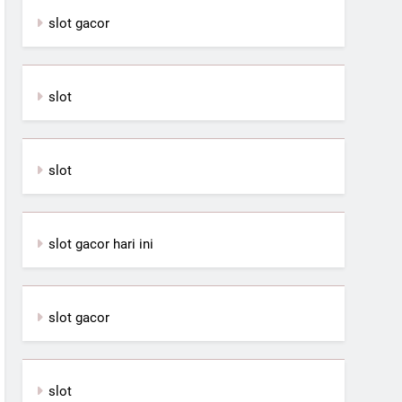
slot gacor
slot
slot
slot gacor hari ini
slot gacor
slot