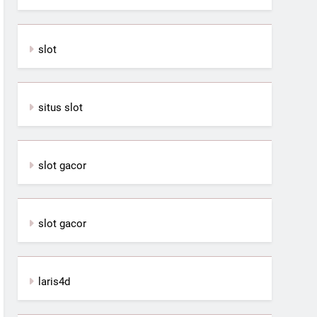
slot
situs slot
slot gacor
slot gacor
laris4d