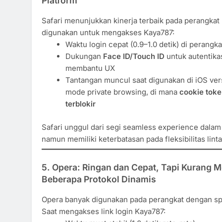
Platform
Safari menunjukkan kinerja terbaik pada perangkat
digunakan untuk mengakses Kaya787:
Waktu login cepat (0.9–1.0 detik) di perangka
Dukungan
Face ID/Touch ID
untuk autentika
membantu UX
Tantangan muncul saat digunakan di iOS ver
mode private browsing, di mana
cookie toke
terblokir
Safari unggul dari segi seamless experience dalam
namun memiliki keterbatasan pada fleksibilitas linta
5. Opera: Ringan dan Cepat, Tapi Kurang
Beberapa Protokol Dinamis
Opera banyak digunakan pada perangkat dengan sp
Saat mengakses link login Kaya787: