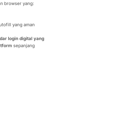
n browser yang:
tofill yang aman
dar login digital yang
atform
sepanjang