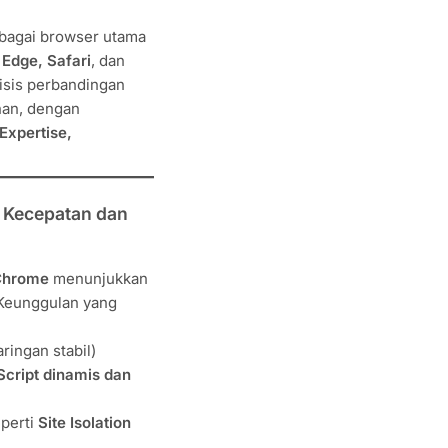
rbagai browser utama
 Edge, Safari
, dan
lisis perbandingan
nan, dengan
Expertise,
m Kecepatan dan
Chrome
menunjukkan
. Keunggulan yang
aringan stabil)
cript dinamis dan
perti
Site Isolation