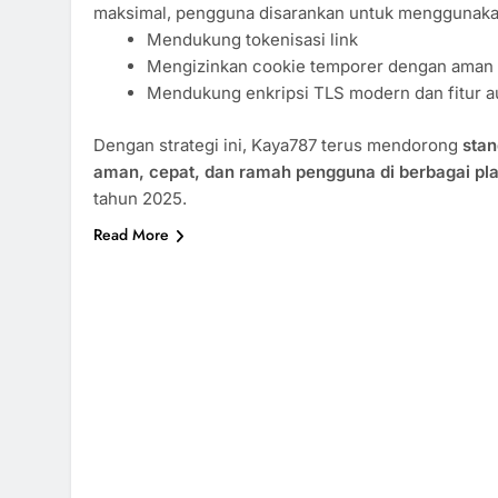
maksimal, pengguna disarankan untuk menggunaka
Mendukung tokenisasi link
Mengizinkan cookie temporer dengan aman
Mendukung enkripsi TLS modern dan fitur au
Dengan strategi ini, Kaya787 terus mendorong
stan
aman, cepat, dan ramah pengguna di berbagai pl
tahun 2025.
Read More