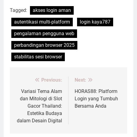
Tagged:
akses login aman
autentikasi multi-platform
login kaya787
pengalaman pengguna web
perbandingan browser 2025
stabilitas sesi browser
Previous:
Next:
Post
navigation
Variasi Tema Alam
HORAS88: Platform
dan Mitologi di Slot
Login yang Tumbuh
Gacor Thailand:
Bersama Anda
Estetika Budaya
dalam Desain Digital