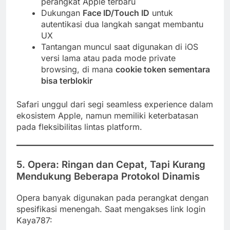
perangkat Apple terbaru
Dukungan
Face ID/Touch ID
untuk
autentikasi dua langkah sangat membantu
UX
Tantangan muncul saat digunakan di iOS
versi lama atau pada mode private
browsing, di mana
cookie token sementara
bisa terblokir
Safari unggul dari segi seamless experience dalam
ekosistem Apple, namun memiliki keterbatasan
pada fleksibilitas lintas platform.
5. Opera: Ringan dan Cepat, Tapi Kurang
Mendukung Beberapa Protokol Dinamis
Opera banyak digunakan pada perangkat dengan
spesifikasi menengah. Saat mengakses link login
Kaya787: