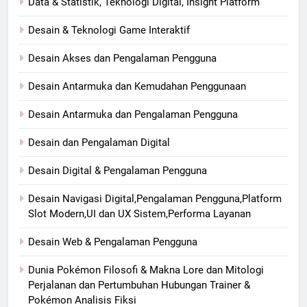
Data & Statistik, Teknologi Digital, Insight Platform
Desain & Teknologi Game Interaktif
Desain Akses dan Pengalaman Pengguna
Desain Antarmuka dan Kemudahan Penggunaan
Desain Antarmuka dan Pengalaman Pengguna
Desain dan Pengalaman Digital
Desain Digital & Pengalaman Pengguna
Desain Navigasi Digital,Pengalaman Pengguna,Platform
Slot Modern,UI dan UX Sistem,Performa Layanan
Desain Web & Pengalaman Pengguna
Dunia Pokémon Filosofi & Makna Lore dan Mitologi
Perjalanan dan Pertumbuhan Hubungan Trainer &
Pokémon Analisis Fiksi