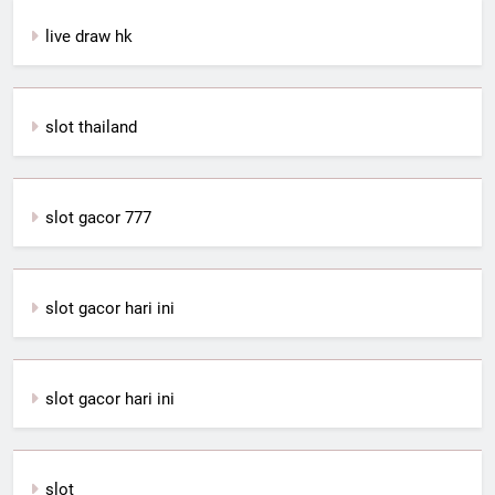
live draw hk
slot thailand
slot gacor 777
slot gacor hari ini
slot gacor hari ini
slot