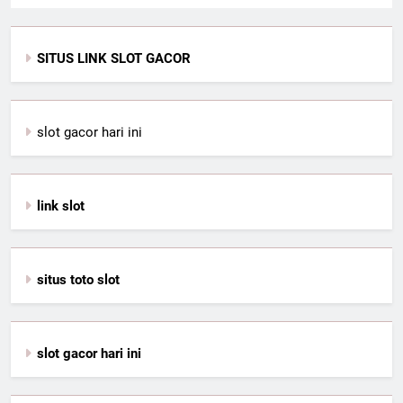
SITUS LINK SLOT GACOR
slot gacor hari ini
link slot
situs toto slot
slot gacor hari ini