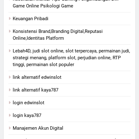
Game Online Psikologi Game
Keuangan Pribadi
Konsistensi Brand,Branding Digital,Reputasi
Online,Identitas Platform
Lebah4D, judi slot online, slot terpercaya, permainan judi,
strategi menang, platform slot, perjudian online, RTP
tinggi, permainan slot populer
link alternatif edwinslot
link alternatif kaya787
login edwinslot
login kaya787
Manajemen Akun Digital