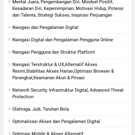
Mental Juara, Pengembangan Diri, Mindset Positif,
Kesadaran Diri, Kepemimpinan, Motivasi Hidup, Potensi
dan Talenta, Strategi Sukses, Inspirasi Perjuangan
Navigasi dan Pengalaman Digital
Navigasi Digital dan Pengalaman Pengguna Online
Navigasi Pengguna dan Struktur Platform
Navigasi Terstruktur & UX,Alternatif Akses
Resmi,Stabilitas Akses Harian,Optimasi Browser &
Perangkat,Keamanan Akun & Privasi
Network Security, Infrastruktur Digital, Advanced Threat
Protection
Olahraga, Judi, Taruhan Bola
Optimalisasi Akses dan Pengalaman Digital
Optimasi Mobile & Akses Alternatif