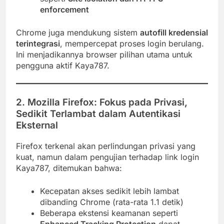
enforcement
Chrome juga mendukung sistem
autofill kredensial
terintegrasi
, mempercepat proses login berulang.
Ini menjadikannya browser pilihan utama untuk
pengguna aktif Kaya787.
2. Mozilla Firefox: Fokus pada Privasi,
Sedikit Terlambat dalam Autentikasi
Eksternal
Firefox terkenal akan perlindungan privasi yang
kuat, namun dalam pengujian terhadap link login
Kaya787, ditemukan bahwa:
Kecepatan akses sedikit lebih lambat
dibanding Chrome (rata-rata 1.1 detik)
Beberapa ekstensi keamanan seperti