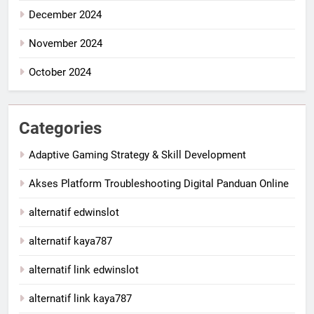
December 2024
November 2024
October 2024
Categories
Adaptive Gaming Strategy & Skill Development
Akses Platform Troubleshooting Digital Panduan Online
alternatif edwinslot
alternatif kaya787
alternatif link edwinslot
alternatif link kaya787