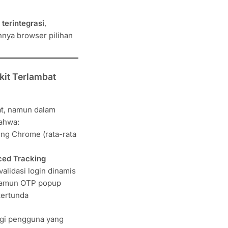
 terintegrasi
,
nnya browser pilihan
ikit Terlambat
at, namun dalam
bahwa:
ing Chrome (rata-rata
ed Tracking
lidasi login dinamis
 namun OTP popup
 tertunda
bagi pengguna yang