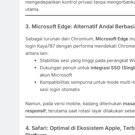
mengedepankan kontrol privasi tanpa mengorbanka
utama.
3. Microsoft Edge: Alternatif Andal Berba
Sebagai turunan dari Chromium,
Microsoft Edge
ma
login Kaya787 dengan performa mendekati Chrome
antara lain:
Stabilitas sesi yang tinggi pada perangkat 
Dukungan penuh untuk
integrasi SSO (Sing
akun Microsoft
Kompatibilitas sempurna untuk mode multi-
sesi login otomatis
Namun, pada versi mobile, kadang ditemukan
masa
responsif
, terutama saat rotasi layar dilakukan seb
4. Safari: Optimal di Ekosistem Apple, Terba