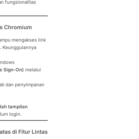
n fungsionalitas
sis Chromium
mpu mengakses link
. Keunggulannya
Windows
le Sign-On)
melalui
tab dan penyimpanan
lah tampilan
elum login.
tas di Fitur Lintas