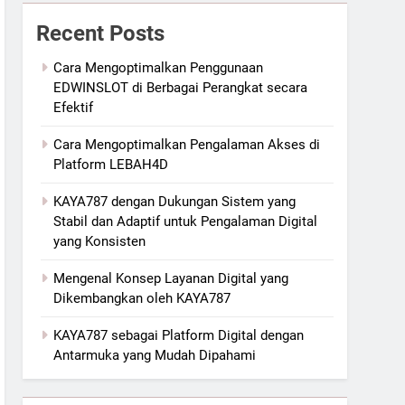
Recent Posts
Cara Mengoptimalkan Penggunaan
EDWINSLOT di Berbagai Perangkat secara
Efektif
Cara Mengoptimalkan Pengalaman Akses di
Platform LEBAH4D
KAYA787 dengan Dukungan Sistem yang
Stabil dan Adaptif untuk Pengalaman Digital
yang Konsisten
Mengenal Konsep Layanan Digital yang
Dikembangkan oleh KAYA787
KAYA787 sebagai Platform Digital dengan
Antarmuka yang Mudah Dipahami