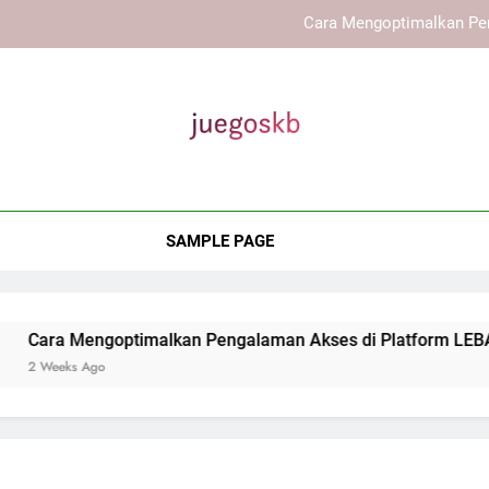
Cara Mengoptimalkan Pe
KAYA787 dengan Dukungan Sistem yang Stabil dan Adaptif unt
Mengenal Konsep Layanan Dig
Cara Mengoptimalkan Penggunaan EDWINSLOT d
gos KB
ame Dan Hiburan Seru Di Juegos KB. Tempat Terbaik Untuk P
Cara Mengoptimalkan Pe
SAMPLE PAGE
KAYA787 dengan Dukungan Sistem yang Stabil dan Adaptif unt
Mengenal Konsep Layanan Dig
ngoptimalkan Pengalaman Akses di Platform LEBAH4D
o