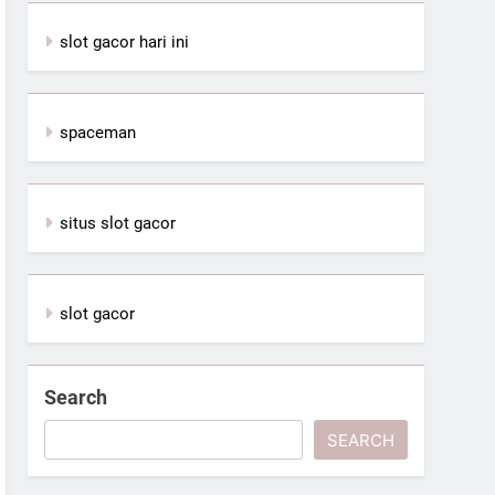
slot gacor hari ini
spaceman
situs slot gacor
slot gacor
Search
SEARCH