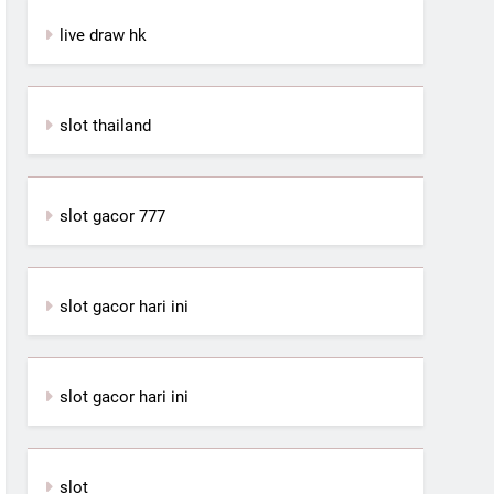
live draw hk
slot thailand
slot gacor 777
slot gacor hari ini
slot gacor hari ini
slot