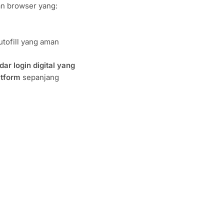
n browser yang:
tofill yang aman
dar login digital yang
atform
sepanjang