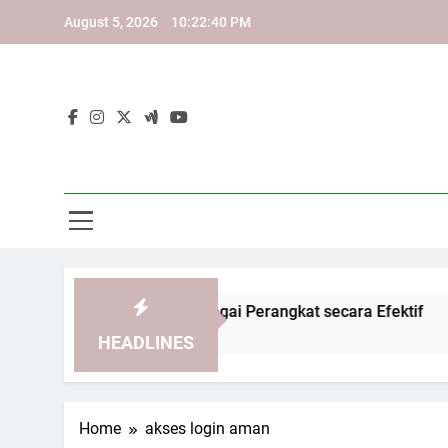
Skip
August 5, 2026
10:22:41 PM
to
content
Jue
Nikmati G
NSLOT di Berbagai Perangkat secara Efektif
Cara Me
2 Weeks Ag
HEADLINES
Home
akses login aman