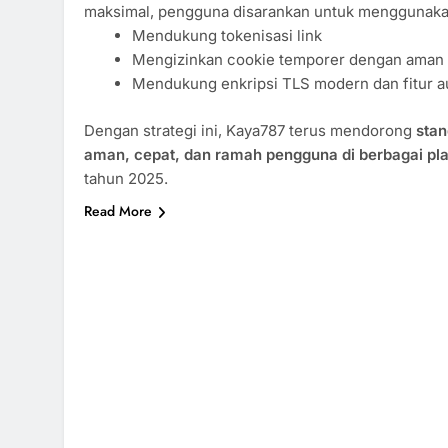
maksimal, pengguna disarankan untuk menggunaka
Mendukung tokenisasi link
Mengizinkan cookie temporer dengan aman
Mendukung enkripsi TLS modern dan fitur au
Dengan strategi ini, Kaya787 terus mendorong
stan
aman, cepat, dan ramah pengguna di berbagai pl
tahun 2025.
Read More