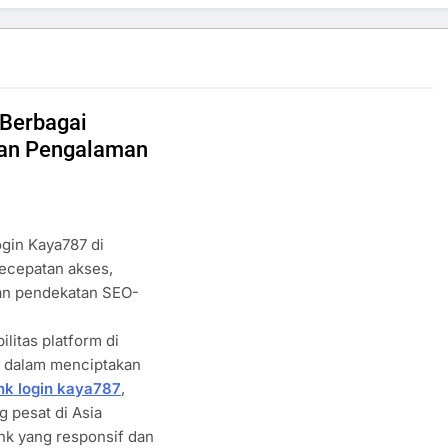
 Berbagai
 dan Pengalaman
ogin Kaya787 di
ecepatan akses,
gan pendekatan SEO-
litas platform di
g dalam menciptakan
ink login kaya787
,
g pesat di Asia
ink yang responsif dan