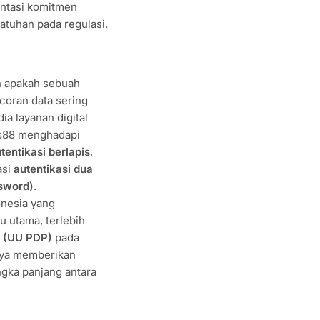
entasi komitmen
tuhan pada regulasi.
n apakah sebuah
coran data sering
ia layanan digital
as88 menghadapi
tentikasi berlapis
,
asi
autentikasi dua
sword)
.
onesia yang
u utama, terlebih
i (UU PDP)
pada
anya memberikan
gka panjang antara