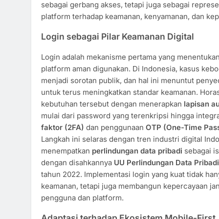
sebagai gerbang akses, tetapi juga sebagai repres
platform terhadap keamanan, kenyamanan, dan kepa
Login sebagai Pilar Keamanan Digital
Login adalah mekanisme pertama yang menentuka
platform aman digunakan. Di Indonesia, kasus kebo
menjadi sorotan publik, dan hal ini menuntut penyed
untuk terus meningkatkan standar keamanan. Hor
kebutuhan tersebut dengan menerapkan
lapisan au
mulai dari password yang terenkripsi hingga integr
faktor (2FA)
dan penggunaan
OTP (One-Time Pas
Langkah ini selaras dengan tren industri digital Ind
menempatkan
perlindungan data pribadi
sebagai is
dengan disahkannya
UU Perlindungan Data Pribad
tahun 2022. Implementasi login yang kuat tidak h
keamanan, tetapi juga membangun kepercayaan jan
pengguna dan platform.
Adaptasi terhadap Ekosistem Mobile-First