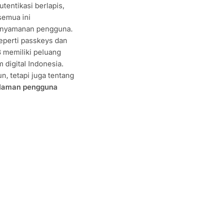
utentikasi berlapis,
semua ini
enyamanan pengguna.
eperti passkeys dan
 memiliki peluang
digital Indonesia.
n, tetapi juga tentang
galaman pengguna