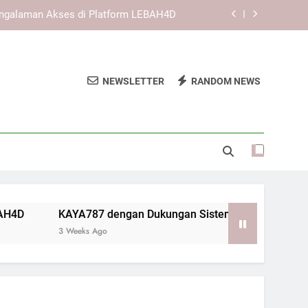
ngalaman Akses di Platform LEBAH4D
uk Pengalaman Digital yang Konsisten
ital yang Dikembangkan oleh KAYA787
NEWSLETTER
RANDOM NEWS
i Berbagai Perangkat secara Efektif
enggemar Game.
ngalaman Akses di Platform LEBAH4D
uk Pengalaman Digital yang Konsisten
ital yang Dikembangkan oleh KAYA787
KAYA787 dengan Dukungan Sistem yang Stabil dan Adaptif unt
3 Weeks Ago