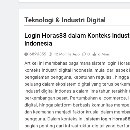
Teknologi & Industri Digital
Login Horas88 dalam Konteks Industri
Indonesia
689d355
12 Months Ago
0
6 Mins
Artikel ini membahas bagaimana sistem login Hora
konteks industri digital Indonesia, mulai dari aspe
pengalaman pengguna, kepatuhan regulasi, hingga
peluang dalam ekosistem digital yang terus berke
Industri digital Indonesia dalam lima tahun terakhi
perkembangan pesat. Pertumbuhan e-commerce, la
digital, hingga platform berbasis komunitas mempe
dan keamanan menjadi faktor krusial dalam memb
pengguna. Dalam konteks ini,
sistem login Horas8
bagian penting dari infrastruktur digital yang berf