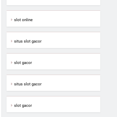
slot online
situs slot gacor
slot gacor
situs slot gacor
slot gacor