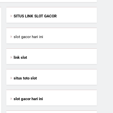
SITUS LINK SLOT GACOR
slot gacor hari ini
link slot
situs toto slot
slot gacor hari ini