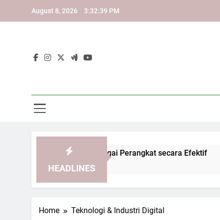
Skip
August 8, 2026
3:32:40 PM
to
content
Jue
Nikmati G
NSLOT di Berbagai Perangkat secara Efektif
Cara Men
3 Weeks Ag
HEADLINES
Home
Teknologi & Industri Digital