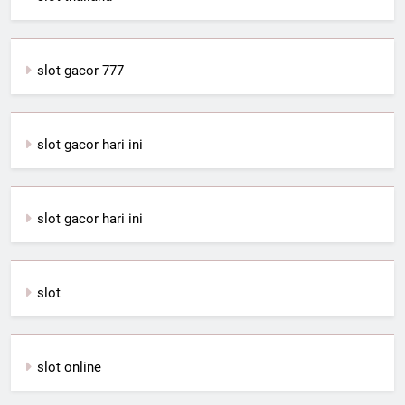
slot gacor 777
slot gacor hari ini
slot gacor hari ini
slot
slot online