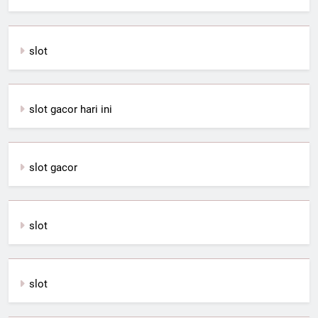
slot
slot gacor hari ini
slot gacor
slot
slot