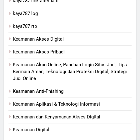
kaya787 link alternatif
kaya787 log
kaya787 rtp
Keamanan Akses Digital
Keamanan Akses Pribadi
Keamanan Akun Online, Panduan Login Situs Judi, Tips
Bermain Aman, Teknologi dan Proteksi Digital, Strategi
Judi Online
Keamanan Anti-Phishing
Keamanan Aplikasi & Teknologi Informasi
Keamanan dan Kenyamanan Akses Digital
Keamanan Digital