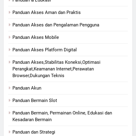
Panduan Akses Aman dan Praktis
Panduan Akses dan Pengalaman Pengguna
Panduan Akses Mobile
Panduan Akses Platform Digital
Panduan Akses,Stabilitas Koneksi,Optimasi
Perangkat,Keamanan Internet,Perawatan
Browser,Dukungan Teknis
Panduan Akun
Panduan Bermain Slot
Panduan Bermain, Permainan Online, Edukasi dan
Kesadaran Bermain
Panduan dan Strategi