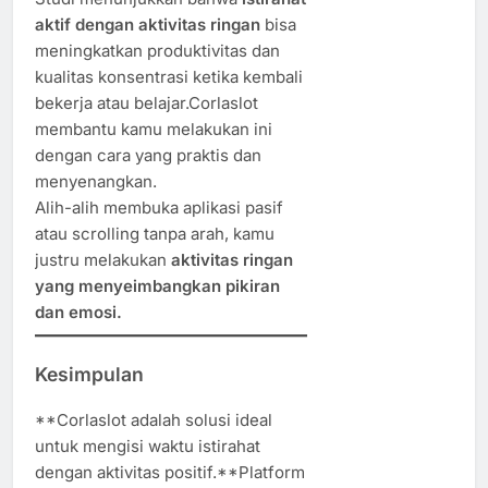
aktif dengan aktivitas ringan
bisa
meningkatkan produktivitas dan
kualitas konsentrasi ketika kembali
bekerja atau belajar.Corlaslot
membantu kamu melakukan ini
dengan cara yang praktis dan
menyenangkan.
Alih-alih membuka aplikasi pasif
atau scrolling tanpa arah, kamu
justru melakukan
aktivitas ringan
yang menyeimbangkan pikiran
dan emosi.
Kesimpulan
**Corlaslot adalah solusi ideal
untuk mengisi waktu istirahat
dengan aktivitas positif.**Platform