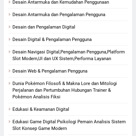
Desain Antarmuka dan Kemudahan Penggunaan
Desain Antarmuka dan Pengalaman Pengguna
Desain dan Pengalaman Digital
Desain Digital & Pengalaman Pengguna
Desain Navigasi Digital,Pengalaman Pengguna,Platform
Slot Modern,UI dan UX Sistem,Performa Layanan
Desain Web & Pengalaman Pengguna
Dunia Pokémon Filosofi & Makna Lore dan Mitologi
Perjalanan dan Pertumbuhan Hubungan Trainer &
Pokémon Analisis Fiksi
Edukasi & Keamanan Digital
Edukasi Game Digital Psikologi Pemain Analisis Sistem
Slot Konsep Game Modern