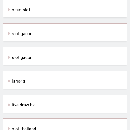
situs slot
slot gacor
slot gacor
laris4d
live draw hk
slot thailand