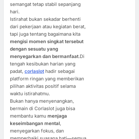
semangat tetap stabil sepanjang
hari.
Istirahat bukan sekadar berhenti
dari pekerjaan atau kegiatan berat,
tapi juga tentang bagaimana kita
mengisi momen singkat tersebut
dengan sesuatu yang
menyegarkan dan bermanfaat
.Di
tengah kesibukan harian yang
padat,
corlaslot
hadir sebagai
platform ringan yang memberikan
pilihan aktivitas positif selama
waktu istirahatmu.
Bukan hanya menyenangkan,
bermain di Corlaslot juga bisa
membantu kamu
menjaga
keseimbangan mental
,
menyegarkan fokus, dan
memperbaiki suasana hati—semua