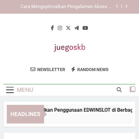
Skip
KAYA787 dengan Dukungan Sistem yang Stabil
to
dan Adaptif untuk Pengalaman Digital yang
Konsisten
content
Mengenal Konsep Layanan Digital yang
Dikembangkan oleh KAYA787
Cara Mengoptimalkan Penggunaan EDWINSLOT
di Berbagai Perangkat secara Efektif
Cara Mengoptimalkan Pengalaman Akses di
Platform LEBAH4D
Juegos KB
KAYA787 dengan Dukungan Sistem yang Stabil
Nikmati Game Dan Hiburan Seru Di
dan Adaptif untuk Pengalaman Digital yang
NEWSLETTER
RANDOM NEWS
Konsisten
Juegos KB. Tempat Terbaik Untuk
Mengenal Konsep Layanan Digital yang
Dikembangkan oleh KAYA787
Penggemar Game.
MENU
ra Mengoptimalkan Penggunaan EDWINSLOT di Berbagai Peran
HEADLINES
Weeks Ago