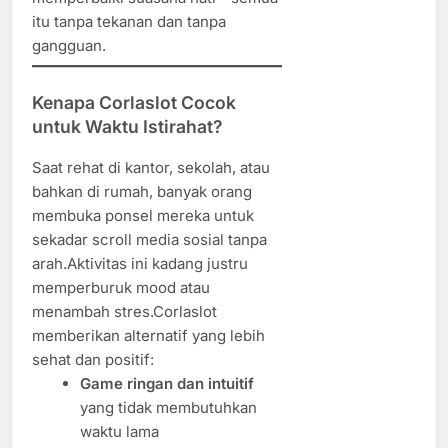
itu tanpa tekanan dan tanpa
gangguan.
Kenapa Corlaslot Cocok
untuk Waktu Istirahat?
Saat rehat di kantor, sekolah, atau
bahkan di rumah, banyak orang
membuka ponsel mereka untuk
sekadar scroll media sosial tanpa
arah.Aktivitas ini kadang justru
memperburuk mood atau
menambah stres.Corlaslot
memberikan alternatif yang lebih
sehat dan positif:
Game ringan dan intuitif
yang tidak membutuhkan
waktu lama