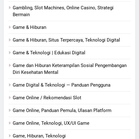
Gambling, Slot Machines, Online Casino, Strategi
Bermain
Game & Hiburan
Game & Hiburan, Situs Terpercaya, Teknologi Digital
Game & Teknologi | Edukasi Digital
Game dan Hiburan Keterampilan Sosial Pengembangan
Diri Kesehatan Mental
Game Digital & Teknologi — Panduan Pengguna
Game Online / Rekomendasi Slot
Game Online, Panduan Pemula, Ulasan Platform
Game Online, Teknologi, UX/UI Game
Game, Hiburan, Teknologi