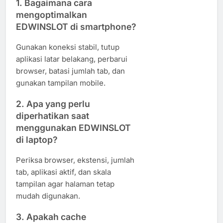
1. Bagaimana cara
mengoptimalkan
EDWINSLOT di smartphone?
Gunakan koneksi stabil, tutup
aplikasi latar belakang, perbarui
browser, batasi jumlah tab, dan
gunakan tampilan mobile.
2. Apa yang perlu
diperhatikan saat
menggunakan EDWINSLOT
di laptop?
Periksa browser, ekstensi, jumlah
tab, aplikasi aktif, dan skala
tampilan agar halaman tetap
mudah digunakan.
3. Apakah cache