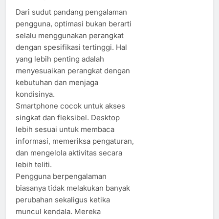
Dari sudut pandang pengalaman
pengguna, optimasi bukan berarti
selalu menggunakan perangkat
dengan spesifikasi tertinggi. Hal
yang lebih penting adalah
menyesuaikan perangkat dengan
kebutuhan dan menjaga
kondisinya.
Smartphone cocok untuk akses
singkat dan fleksibel. Desktop
lebih sesuai untuk membaca
informasi, memeriksa pengaturan,
dan mengelola aktivitas secara
lebih teliti.
Pengguna berpengalaman
biasanya tidak melakukan banyak
perubahan sekaligus ketika
muncul kendala. Mereka