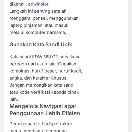
dikenali.
edwinslot
Langkah ini penting setelah
mengganti ponsel, menggunakan
laptop pinjaman, atau masuk
melalui komputer bersama.
Gunakan Kata Sandi Unik
Kata sandi EDWINSLOT sebaiknya
berbeda dari akun lain. Gunakan
kombinasi huruf besar, huruf kecil,
angka, dan karakter khusus.
Jangan membagikan kata sandi
atau kode verifikasi kepada pihak
lain.
Mengelola Navigasi agar
Penggunaan Lebih Efisien
Pemahaman terhadap struktur
menu membantu pengguna