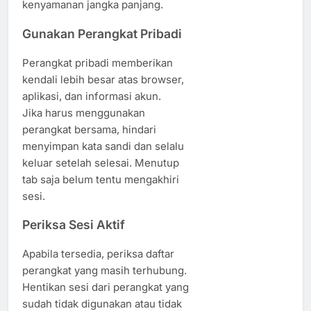
kenyamanan jangka panjang.
Gunakan Perangkat Pribadi
Perangkat pribadi memberikan
kendali lebih besar atas browser,
aplikasi, dan informasi akun.
Jika harus menggunakan
perangkat bersama, hindari
menyimpan kata sandi dan selalu
keluar setelah selesai. Menutup
tab saja belum tentu mengakhiri
sesi.
Periksa Sesi Aktif
Apabila tersedia, periksa daftar
perangkat yang masih terhubung.
Hentikan sesi dari perangkat yang
sudah tidak digunakan atau tidak