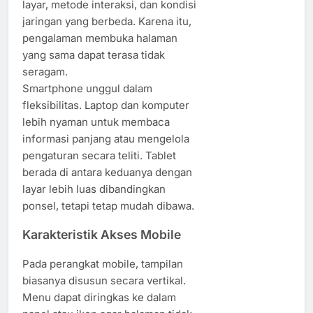
layar, metode interaksi, dan kondisi
jaringan yang berbeda. Karena itu,
pengalaman membuka halaman
yang sama dapat terasa tidak
seragam.
Smartphone unggul dalam
fleksibilitas. Laptop dan komputer
lebih nyaman untuk membaca
informasi panjang atau mengelola
pengaturan secara teliti. Tablet
berada di antara keduanya dengan
layar lebih luas dibandingkan
ponsel, tetapi tetap mudah dibawa.
Karakteristik Akses Mobile
Pada perangkat mobile, tampilan
biasanya disusun secara vertikal.
Menu dapat diringkas ke dalam