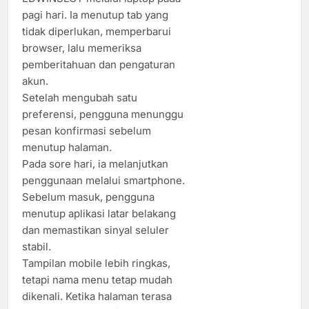
pagi hari. Ia menutup tab yang
tidak diperlukan, memperbarui
browser, lalu memeriksa
pemberitahuan dan pengaturan
akun.
Setelah mengubah satu
preferensi, pengguna menunggu
pesan konfirmasi sebelum
menutup halaman.
Pada sore hari, ia melanjutkan
penggunaan melalui smartphone.
Sebelum masuk, pengguna
menutup aplikasi latar belakang
dan memastikan sinyal seluler
stabil.
Tampilan mobile lebih ringkas,
tetapi nama menu tetap mudah
dikenali. Ketika halaman terasa