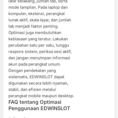
latar belakang, jumlah tab, serta
mode tampilan. Pada laptop dan
komputer, ekstensi, perangkat
lunak aktif, skala layar, dan jumlah
tab menjadi faktor penting.
Optimasi juga membutuhkan
kebiasaan yang teratur. Lakukan
perubahan satu per satu, tunggu
respons sistem, periksa sesi aktif,
dan jangan menyimpan informasi
akun pada perangkat umum.
Dengan pendekatan yang
sistematis, EDWINSLOT dapat
digunakan secara lebih nyaman,
stabil, dan efisien melalui
perangkat mobile maupun desktop.
FAQ tentang Optimasi
Penggunaan EDWINSLOT