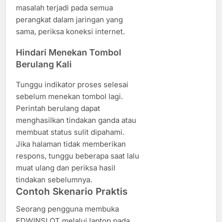
masalah terjadi pada semua
perangkat dalam jaringan yang
sama, periksa koneksi internet.
Hindari Menekan Tombol
Berulang Kali
Tunggu indikator proses selesai
sebelum menekan tombol lagi.
Perintah berulang dapat
menghasilkan tindakan ganda atau
membuat status sulit dipahami.
Jika halaman tidak memberikan
respons, tunggu beberapa saat lalu
muat ulang dan periksa hasil
tindakan sebelumnya.
Contoh Skenario Praktis
Seorang pengguna membuka
EDWINSLOT melalui laptop pada