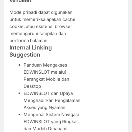
Mode pribadi dapat digunakan
untuk memeriksa apakah cache,
cookie, atau ekstensi browser
memengaruhi tampilan dan
performa halaman.
Internal Linking
Suggestion
Panduan Mengakses
EDWINSLOT melalui
Perangkat Mobile dan
Desktop
EDWINSLOT dan Upaya
Menghadirkan Pengalaman
Akses yang Nyaman
Mengenal Sistem Navigasi
EDWINSLOT yang Ringkas
dan Mudah Dipahami