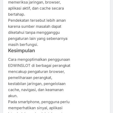
memeriksa jaringan, browser,
aplikasi aktif, dan cache secara
bertahap.
Pendekatan tersebut lebih aman
karena sumber masalah dapat
diketahui tanpa mengganggu
pengaturan lain yang sebenarnya
masih berfungsi.
Kesimpulan
Cara mengoptimalkan penggunaan
EDWINSLOT di berbagai perangkat
mencakup pengaturan browser,
pemeliharaan perangkat,
kestabilan jaringan, pengelolaan
cache, navigasi, dan keamanan
akun.
Pada smartphone, pengguna perlu
memperhatikan sinyal, aplikasi