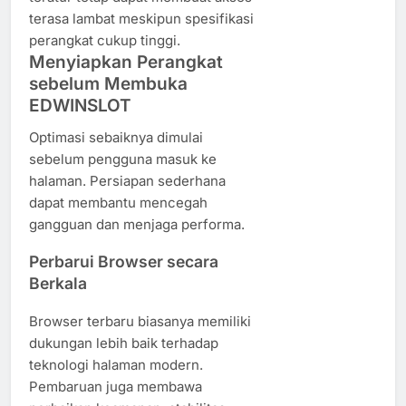
terasa lambat meskipun spesifikasi
perangkat cukup tinggi.
Menyiapkan Perangkat
sebelum Membuka
EDWINSLOT
Optimasi sebaiknya dimulai
sebelum pengguna masuk ke
halaman. Persiapan sederhana
dapat membantu mencegah
gangguan dan menjaga performa.
Perbarui Browser secara
Berkala
Browser terbaru biasanya memiliki
dukungan lebih baik terhadap
teknologi halaman modern.
Pembaruan juga membawa