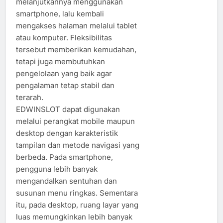
melanjutkannya menggunakan
smartphone, lalu kembali
mengakses halaman melalui tablet
atau komputer. Fleksibilitas
tersebut memberikan kemudahan,
tetapi juga membutuhkan
pengelolaan yang baik agar
pengalaman tetap stabil dan
terarah.
EDWINSLOT dapat digunakan
melalui perangkat mobile maupun
desktop dengan karakteristik
tampilan dan metode navigasi yang
berbeda. Pada smartphone,
pengguna lebih banyak
mengandalkan sentuhan dan
susunan menu ringkas. Sementara
itu, pada desktop, ruang layar yang
luas memungkinkan lebih banyak