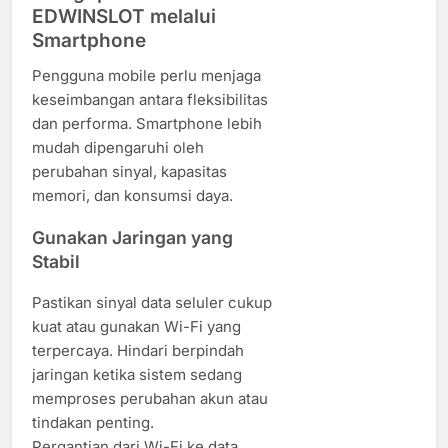
EDWINSLOT melalui
Smartphone
Pengguna mobile perlu menjaga
keseimbangan antara fleksibilitas
dan performa. Smartphone lebih
mudah dipengaruhi oleh
perubahan sinyal, kapasitas
memori, dan konsumsi daya.
Gunakan Jaringan yang
Stabil
Pastikan sinyal data seluler cukup
kuat atau gunakan Wi-Fi yang
terpercaya. Hindari berpindah
jaringan ketika sistem sedang
memproses perubahan akun atau
tindakan penting.
Pergantian dari Wi-Fi ke data