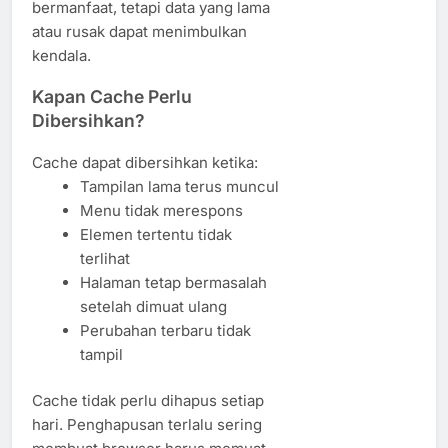
bermanfaat, tetapi data yang lama
atau rusak dapat menimbulkan
kendala.
Kapan Cache Perlu
Dibersihkan?
Cache dapat dibersihkan ketika:
Tampilan lama terus muncul
Menu tidak merespons
Elemen tertentu tidak
terlihat
Halaman tetap bermasalah
setelah dimuat ulang
Perubahan terbaru tidak
tampil
Cache tidak perlu dihapus setiap
hari. Penghapusan terlalu sering