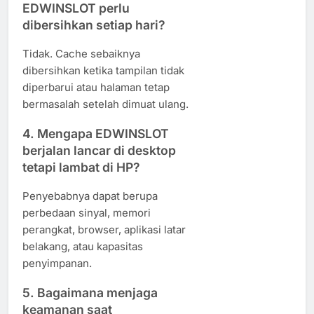
EDWINSLOT perlu
dibersihkan setiap hari?
Tidak. Cache sebaiknya
dibersihkan ketika tampilan tidak
diperbarui atau halaman tetap
bermasalah setelah dimuat ulang.
4. Mengapa EDWINSLOT
berjalan lancar di desktop
tetapi lambat di HP?
Penyebabnya dapat berupa
perbedaan sinyal, memori
perangkat, browser, aplikasi latar
belakang, atau kapasitas
penyimpanan.
5. Bagaimana menjaga
keamanan saat