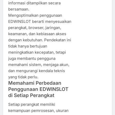
informasi ditampilkan secara
bersamaan.
Mengoptimalkan penggunaan
EDWINSLOT berarti menyesuaikan
perangkat, browser, jaringan,
keamanan, dan kebiasaan akses
dengan kebutuhan. Pendekatan ini
tidak hanya bertujuan
meningkatkan kecepatan, tetapi
juga membantu pengguna
memahami sistem, menjaga akun,
dan mengurangi kendala teknis
yang tidak perlu.
Memahami Perbedaan
Penggunaan EDWINSLOT
di Setiap Perangkat
Setiap perangkat memiliki
kemampuan pemrosesan, ukuran