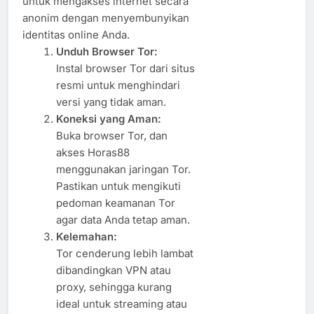
untuk mengakses internet secara
anonim dengan menyembunyikan
identitas online Anda.
Unduh Browser Tor:
Instal browser Tor dari situs
resmi untuk menghindari
versi yang tidak aman.
Koneksi yang Aman:
Buka browser Tor, dan
akses Horas88
menggunakan jaringan Tor.
Pastikan untuk mengikuti
pedoman keamanan Tor
agar data Anda tetap aman.
Kelemahan:
Tor cenderung lebih lambat
dibandingkan VPN atau
proxy, sehingga kurang
ideal untuk streaming atau