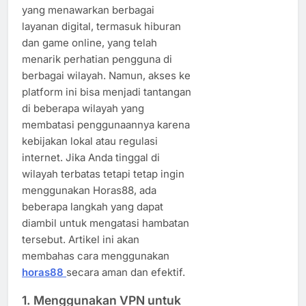
yang menawarkan berbagai
layanan digital, termasuk hiburan
dan game online, yang telah
menarik perhatian pengguna di
berbagai wilayah. Namun, akses ke
platform ini bisa menjadi tantangan
di beberapa wilayah yang
membatasi penggunaannya karena
kebijakan lokal atau regulasi
internet. Jika Anda tinggal di
wilayah terbatas tetapi tetap ingin
menggunakan Horas88, ada
beberapa langkah yang dapat
diambil untuk mengatasi hambatan
tersebut. Artikel ini akan
membahas cara menggunakan
horas88
secara aman dan efektif.
1. Menggunakan VPN untuk