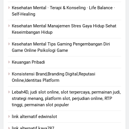
Kesehatan Mental · Terapi & Konseling · Life Balance ·
Self-Healing
Kesehatan Mental Manajemen Stres Gaya Hidup Sehat
Keseimbangan Hidup
Kesehatan Mental Tips Gaming Pengembangan Diri
Game Online Psikologi Game
Keuangan Pribadi
Konsistensi Brand,Branding Digital,Reputasi
Online,Identitas Platform
Lebah4D, judi slot online, slot terpercaya, permainan judi,
strategi menang, platform slot, perjudian online, RTP
tinggi, permainan slot populer
link alternatif edwinslot
link alternatif kaya787