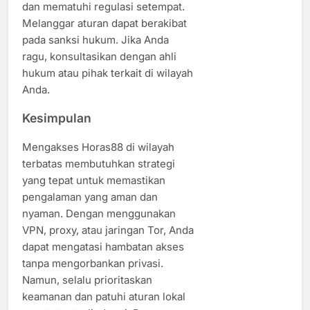
dan mematuhi regulasi setempat.
Melanggar aturan dapat berakibat
pada sanksi hukum. Jika Anda
ragu, konsultasikan dengan ahli
hukum atau pihak terkait di wilayah
Anda.
Kesimpulan
Mengakses Horas88 di wilayah
terbatas membutuhkan strategi
yang tepat untuk memastikan
pengalaman yang aman dan
nyaman. Dengan menggunakan
VPN, proxy, atau jaringan Tor, Anda
dapat mengatasi hambatan akses
tanpa mengorbankan privasi.
Namun, selalu prioritaskan
keamanan dan patuhi aturan lokal