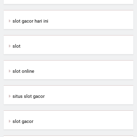
slot gacor hari ini
slot
slot online
situs slot gacor
slot gacor