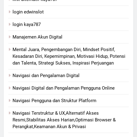
login edwinslot
login kaya787
Manajemen Akun Digital
Mental Juara, Pengembangan Diri, Mindset Positif,
Kesadaran Diri, Kepemimpinan, Motivasi Hidup, Potensi
dan Talenta, Strategi Sukses, Inspirasi Perjuangan
Navigasi dan Pengalaman Digital
Navigasi Digital dan Pengalaman Pengguna Online
Navigasi Pengguna dan Struktur Platform
Navigasi Terstruktur & UX,Alternatif Akses
Resmi,Stabilitas Akses Harian,Optimasi Browser &
Perangkat,Keamanan Akun & Privasi