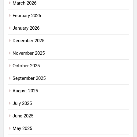
March 2026
February 2026
January 2026
December 2025
November 2025
October 2025
September 2025
August 2025
July 2025
June 2025
May 2025