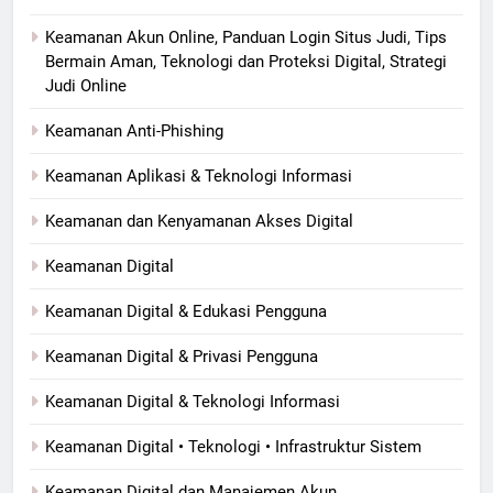
Keamanan Akun Online, Panduan Login Situs Judi, Tips
Bermain Aman, Teknologi dan Proteksi Digital, Strategi
Judi Online
Keamanan Anti-Phishing
Keamanan Aplikasi & Teknologi Informasi
Keamanan dan Kenyamanan Akses Digital
Keamanan Digital
Keamanan Digital & Edukasi Pengguna
Keamanan Digital & Privasi Pengguna
Keamanan Digital & Teknologi Informasi
Keamanan Digital • Teknologi • Infrastruktur Sistem
Keamanan Digital dan Manajemen Akun