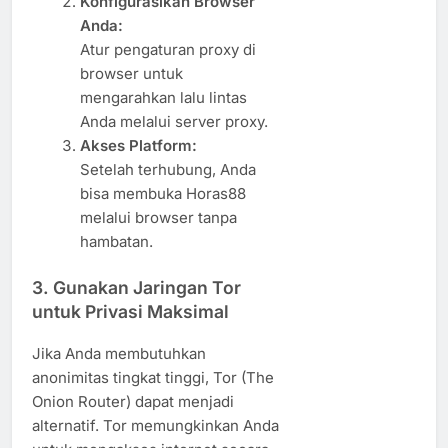
Konfigurasikan Browser
Anda:
Atur pengaturan proxy di
browser untuk
mengarahkan lalu lintas
Anda melalui server proxy.
Akses Platform:
Setelah terhubung, Anda
bisa membuka Horas88
melalui browser tanpa
hambatan.
3. Gunakan Jaringan Tor
untuk Privasi Maksimal
Jika Anda membutuhkan
anonimitas tingkat tinggi, Tor (The
Onion Router) dapat menjadi
alternatif. Tor memungkinkan Anda