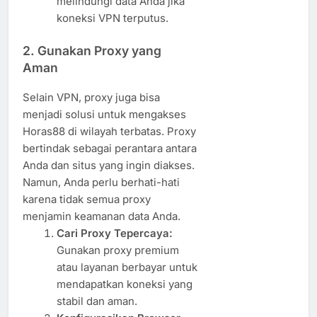
melindungi data Anda jika
koneksi VPN terputus.
2. Gunakan Proxy yang
Aman
Selain VPN, proxy juga bisa
menjadi solusi untuk mengakses
Horas88 di wilayah terbatas. Proxy
bertindak sebagai perantara antara
Anda dan situs yang ingin diakses.
Namun, Anda perlu berhati-hati
karena tidak semua proxy
menjamin keamanan data Anda.
Cari Proxy Tepercaya:
Gunakan proxy premium
atau layanan berbayar untuk
mendapatkan koneksi yang
stabil dan aman.