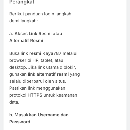
Perangkat
Berikut panduan login langkah
demi langkah:
a. Akses Link Resmi atau
Alternatif Resmi
Buka
link resmi Kaya787
melalui
browser di HP, tablet, atau
desktop. Jika link utama diblokir,
gunakan
link alternatif resmi
yang
selalu diperbarui oleh situs.
Pastikan link menggunakan
protokol
HTTPS
untuk keamanan
data.
b. Masukkan Username dan
Password