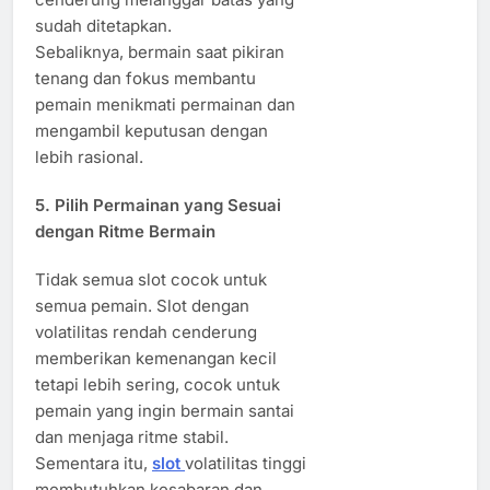
sudah ditetapkan.
Sebaliknya, bermain saat pikiran
tenang dan fokus membantu
pemain menikmati permainan dan
mengambil keputusan dengan
lebih rasional.
5. Pilih Permainan yang Sesuai
dengan Ritme Bermain
Tidak semua slot cocok untuk
semua pemain. Slot dengan
volatilitas rendah cenderung
memberikan kemenangan kecil
tetapi lebih sering, cocok untuk
pemain yang ingin bermain santai
dan menjaga ritme stabil.
Sementara itu,
slot
volatilitas tinggi
membutuhkan kesabaran dan