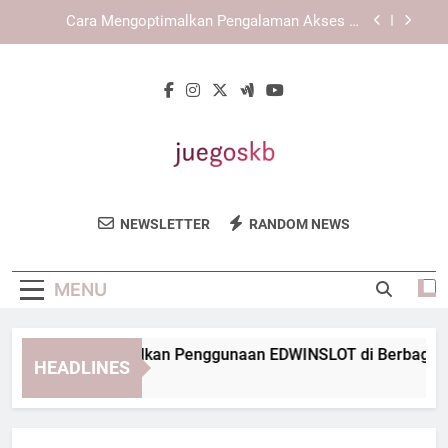
Skip
KAYA787 dengan Dukungan Sistem yang Stabil
to
dan Adaptif untuk Pengalaman Digital yang
Konsisten
content
Mengenal Konsep Layanan Digital yang
Dikembangkan oleh KAYA787
Cara Mengoptimalkan Penggunaan EDWINSLOT
di Berbagai Perangkat secara Efektif
Cara Mengoptimalkan Pengalaman Akses di
Platform LEBAH4D
Juegos KB
KAYA787 dengan Dukungan Sistem yang Stabil
Nikmati Game Dan Hiburan Seru Di
dan Adaptif untuk Pengalaman Digital yang
NEWSLETTER
RANDOM NEWS
Konsisten
Juegos KB. Tempat Terbaik Untuk
Mengenal Konsep Layanan Digital yang
Dikembangkan oleh KAYA787
Penggemar Game.
MENU
ara Mengoptimalkan Penggunaan EDWINSLOT di Berbagai Pera
HEADLINES
Weeks Ago