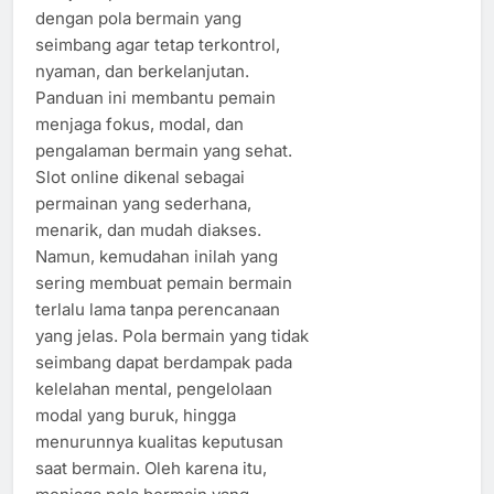
dengan pola bermain yang
seimbang agar tetap terkontrol,
nyaman, dan berkelanjutan.
Panduan ini membantu pemain
menjaga fokus, modal, dan
pengalaman bermain yang sehat.
Slot online dikenal sebagai
permainan yang sederhana,
menarik, dan mudah diakses.
Namun, kemudahan inilah yang
sering membuat pemain bermain
terlalu lama tanpa perencanaan
yang jelas. Pola bermain yang tidak
seimbang dapat berdampak pada
kelelahan mental, pengelolaan
modal yang buruk, hingga
menurunnya kualitas keputusan
saat bermain. Oleh karena itu,