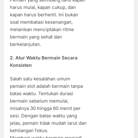
harus mulai, kapan cukup, dan
kapan harus berhenti. Ini bukan
soal membatasi kesenangan,
melainkan menciptakan ritme
bermain yang sehat dan
berkelanjutan.
2. Atur Waktu Bermain Secara
Konsisten
Salah satu kesalahan umum
pemain slot adalah bermain tanpa
batas waktu. Tentukan durasi
bermain sebelum memulai,
misalnya 30 hingga 60 menit per
sesi. Dengan batas waktu yang
jelas, pemain tidak mudah larut dan
kehilangan fokus.
Membagi waktu bermain menjadi