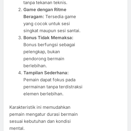
tanpa tekanan teknis.
Game dengan Ritme
Beragam:
Tersedia game
yang cocok untuk sesi
singkat maupun sesi santai.
Bonus Tidak Memaksa:
Bonus berfungsi sebagai
pelengkap, bukan
pendorong bermain
berlebihan.
Tampilan Sederhana:
Pemain dapat fokus pada
permainan tanpa terdistraksi
elemen berlebihan.
Karakteristik ini memudahkan
pemain mengatur durasi bermain
sesuai kebutuhan dan kondisi
mental.