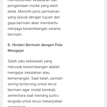
pengelolaan modal yang lebih
ketat. Memilih jenis permainan
yang sesuai dengan tujuan dan
gaya bermain akan membantu
menjaga keseimbangan selama
bermain.
6. Hindari Bermain dengan Pola
Mengejar
Salah satu kebiasaan yang
merusak keseimbangan adalah
mengejar kekalahan atau
kemenangan. Saat kalah, pemain
sering terdorong untuk terus
bermain agar modal kembali,
sementara saat menang justru
tergoda untuk terus melanjutkan
permainan.