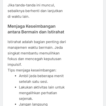
Jika tanda-tanda ini muncul,
sebaiknya berhenti dan lanjutkan
di waktu lain.
Menjaga Keseimbangan
antara Bermain dan Istirahat
Istirahat adalah bagian penting dari
manajemen waktu bermain. Jeda
singkat membantu memulihkan
fokus dan mencegah keputusan
impulsif.
Tips menjaga keseimbangan:
Ambil jeda beberapa menit
setelah satu sesi.
Lakukan aktivitas lain untuk
mengalihkan perhatian
sejenak.
Jangan langsung