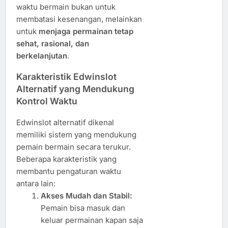
waktu bermain bukan untuk
membatasi kesenangan, melainkan
untuk
menjaga permainan tetap
sehat, rasional, dan
berkelanjutan
.
Karakteristik Edwinslot
Alternatif yang Mendukung
Kontrol Waktu
Edwinslot alternatif dikenal
memiliki sistem yang mendukung
pemain bermain secara terukur.
Beberapa karakteristik yang
membantu pengaturan waktu
antara lain:
Akses Mudah dan Stabil:
Pemain bisa masuk dan
keluar permainan kapan saja