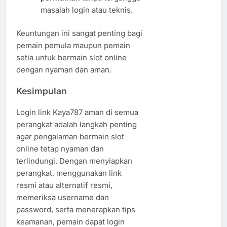
masalah login atau teknis.
Keuntungan ini sangat penting bagi
pemain pemula maupun pemain
setia untuk bermain slot online
dengan nyaman dan aman.
Kesimpulan
Login link Kaya787 aman di semua
perangkat adalah langkah penting
agar pengalaman bermain slot
online tetap nyaman dan
terlindungi. Dengan menyiapkan
perangkat, menggunakan link
resmi atau alternatif resmi,
memeriksa username dan
password, serta menerapkan tips
keamanan, pemain dapat login