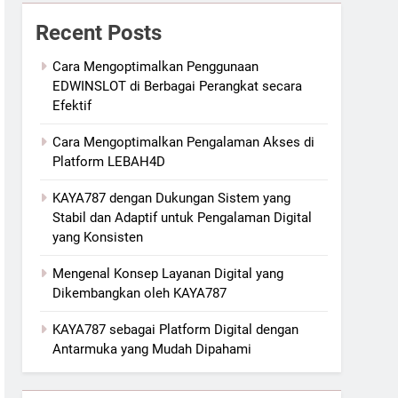
Recent Posts
Cara Mengoptimalkan Penggunaan
EDWINSLOT di Berbagai Perangkat secara
Efektif
Cara Mengoptimalkan Pengalaman Akses di
Platform LEBAH4D
KAYA787 dengan Dukungan Sistem yang
Stabil dan Adaptif untuk Pengalaman Digital
yang Konsisten
Mengenal Konsep Layanan Digital yang
Dikembangkan oleh KAYA787
KAYA787 sebagai Platform Digital dengan
Antarmuka yang Mudah Dipahami