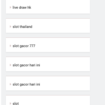
live draw hk
slot thailand
slot gacor 777
slot gacor hari ini
slot gacor hari ini
slot