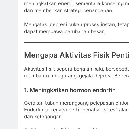
meningkatkan energi, sementara konseling
dan memberikan strategi penanganan.
Mengatasi depresi bukan proses instan, tetap
dapat membawa perubahan besar.
Mengapa Aktivitas Fisik Pen
Aktivitas fisik seperti berjalan kaki, bersepe
membantu mengurangi gejala depresi. Beber
1. Meningkatkan hormon endorfin
Gerakan tubuh merangsang pelepasan endorf
Endorfin bekerja seperti “penahan stres” a
dan ketegangan.