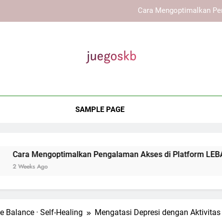
Cara Mengoptimalkan Pe
KAYA787 dengan Dukungan Sistem yang Stabil dan Adaptif unt
Mengenal Konsep Layanan Dig
Cara Mengoptimalkan Penggunaan EDWINSLOT d
gos KB
ame Dan Hiburan Seru Di Juegos KB. Tempat Terbaik Untuk P
Cara Mengoptimalkan Pe
SAMPLE PAGE
KAYA787 dengan Dukungan Sistem yang Stabil dan Adaptif unt
Mengenal Konsep Layanan Dig
goptimalkan Pengalaman Akses di Platform LEBAH4D
o
e Balance · Self-Healing
Mengatasi Depresi dengan Aktivitas 