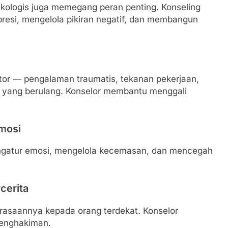
 psikologis juga memegang peran penting. Konseling
si, mengelola pikiran negatif, dan membangun
aktor — pengalaman traumatis, tekanan pekerjaan,
if yang berulang. Konselor membantu menggali
mosi
engatur emosi, mengelola kecemasan, dan mencegah
cerita
rasaannya kepada orang terdekat. Konselor
penghakiman.