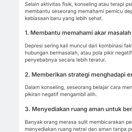
Selain aktivitas fisik, konseling atau terapi
membantu seseorang memahami pemicu depre
kebiasaan baru yang lebih sehat.
1. Membantu memahami akar masalah
Depresi sering kali muncul dari kombinasi f
hubungan bermasalah, atau pola pikir negat
penyebabnya secara lebih teratur.
2. Memberikan strategi menghadapi e
Dalam konseling, seseorang belajar cara m
pikiran negatif mengambil alih.
3. Menyediakan ruang aman untuk ber
Banyak orang merasa sulit membicarakan pe
menyediakan ruang netral dan aman tanpa 