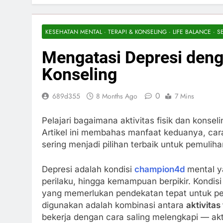
KESEHATAN MENTAL · TERAPI & KONSELING · LIFE BALANCE · S
Mengatasi Depresi denga
Konseling
0
689d355
8 Months Ago
7 Mins
Pelajari bagaimana aktivitas fisik dan konse
Artikel ini membahas manfaat keduanya, ca
sering menjadi pilihan terbaik untuk pemulih
Depresi adalah kondisi
champion4d
mental y
perilaku, hingga kemampuan berpikir. Kondis
yang memerlukan pendekatan tepat untuk pem
digunakan adalah kombinasi antara
aktivitas 
bekerja dengan cara saling melengkapi — a