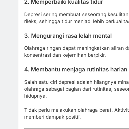
2. Memperbaiki kualitas tidur
Depresi sering membuat seseorang kesulitan t
rileks, sehingga tidur menjadi lebih berkualita
3. Mengurangi rasa lelah mental
Olahraga ringan dapat meningkatkan aliran 
konsentrasi dan kejernihan berpikir.
4. Membantu menjaga rutinitas harian
Salah satu ciri depresi adalah hilangnya mi
olahraga sebagai bagian dari rutinitas, sese
hidupnya.
Tidak perlu melakukan olahraga berat. Aktivi
memberi dampak positif.