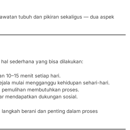
rawatan tubuh dan pikiran sekaligus — dua aspek
hal sederhana yang bisa dilakukan:
an 10–15 menit setiap hari.
ejala mulai mengganggu kehidupan sehari-hari.
a pemulihan membutuhkan proses.
gar mendapatkan dukungan sosial.
langkah berani dan penting dalam proses