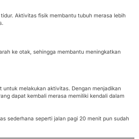
idur. Aktivitas fisik membantu tubuh merasa lebih
s.
darah ke otak, sehingga membantu meningkatkan
nat untuk melakukan aktivitas. Dengan menjadikan
orang dapat kembali merasa memiliki kendali dalam
tas sederhana seperti jalan pagi 20 menit pun sudah