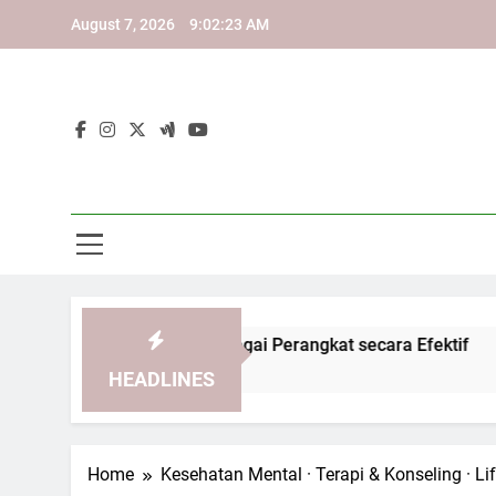
Skip
August 7, 2026
9:02:24 AM
to
content
Jue
Nikmati G
NSLOT di Berbagai Perangkat secara Efektif
Cara Men
2 Weeks Ag
HEADLINES
Home
Kesehatan Mental · Terapi & Konseling · Lif