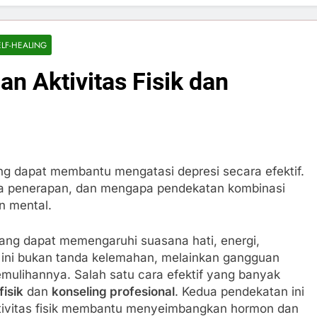
ELF-HEALING
n Aktivitas Fisik dan
ling dapat membantu mengatasi depresi secara efektif.
ra penerapan, dan mengapa pendekatan kombinasi
an mental.
ang dapat memengaruhi suasana hati, energi,
i ini bukan tanda kelemahan, melainkan gangguan
ulihannya. Salah satu cara efektif yang banyak
fisik
dan
konseling profesional
. Kedua pendekatan ini
ktivitas fisik membantu menyeimbangkan hormon dan