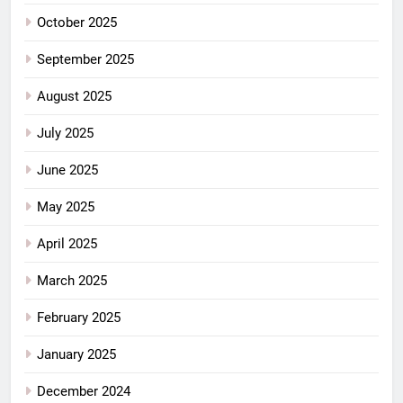
October 2025
September 2025
August 2025
July 2025
June 2025
May 2025
April 2025
March 2025
February 2025
January 2025
December 2024