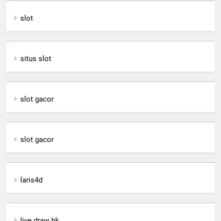
slot
situs slot
slot gacor
slot gacor
laris4d
live draw hk