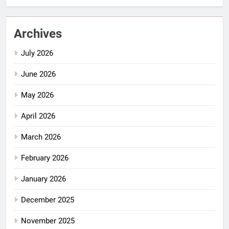
Archives
July 2026
June 2026
May 2026
April 2026
March 2026
February 2026
January 2026
December 2025
November 2025