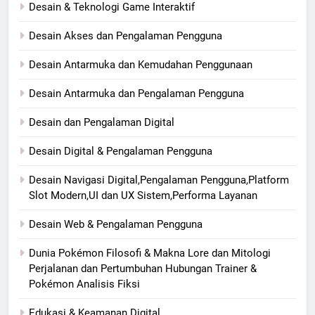
Desain & Teknologi Game Interaktif
Desain Akses dan Pengalaman Pengguna
Desain Antarmuka dan Kemudahan Penggunaan
Desain Antarmuka dan Pengalaman Pengguna
Desain dan Pengalaman Digital
Desain Digital & Pengalaman Pengguna
Desain Navigasi Digital,Pengalaman Pengguna,Platform
Slot Modern,UI dan UX Sistem,Performa Layanan
Desain Web & Pengalaman Pengguna
Dunia Pokémon Filosofi & Makna Lore dan Mitologi
Perjalanan dan Pertumbuhan Hubungan Trainer &
Pokémon Analisis Fiksi
Edukasi & Keamanan Digital