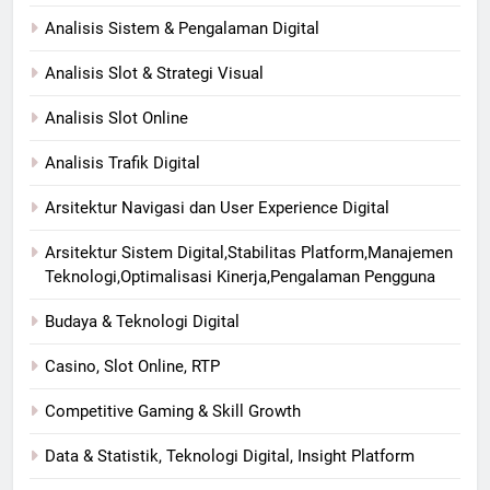
Analisis Sistem & Pengalaman Digital
Analisis Slot & Strategi Visual
Analisis Slot Online
Analisis Trafik Digital
Arsitektur Navigasi dan User Experience Digital
Arsitektur Sistem Digital,Stabilitas Platform,Manajemen
Teknologi,Optimalisasi Kinerja,Pengalaman Pengguna
Budaya & Teknologi Digital
Casino, Slot Online, RTP
Competitive Gaming & Skill Growth
Data & Statistik, Teknologi Digital, Insight Platform