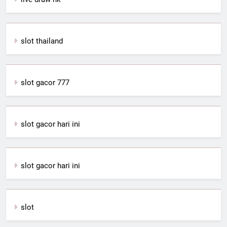
slot thailand
slot gacor 777
slot gacor hari ini
slot gacor hari ini
slot