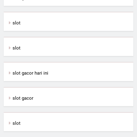
slot
slot
slot gacor hari ini
slot gacor
slot