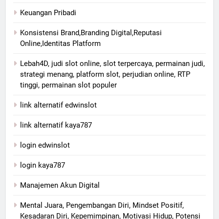
Keuangan Pribadi
Konsistensi Brand,Branding Digital,Reputasi
Online,Identitas Platform
Lebah4D, judi slot online, slot terpercaya, permainan judi,
strategi menang, platform slot, perjudian online, RTP
tinggi, permainan slot populer
link alternatif edwinslot
link alternatif kaya787
login edwinslot
login kaya787
Manajemen Akun Digital
Mental Juara, Pengembangan Diri, Mindset Positif,
Kesadaran Diri, Kepemimpinan, Motivasi Hidup, Potensi