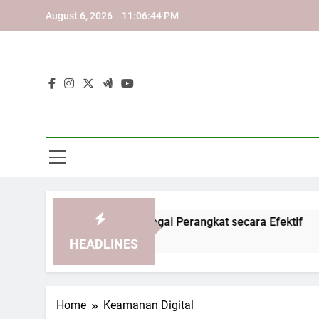
Skip
August 6, 2026
11:06:45 PM
to
content
Jue
Nikmati G
EDWINSLOT di Berbagai Perangkat secara Efektif
Cara
2 Week
HEADLINES
Home
Keamanan Digital