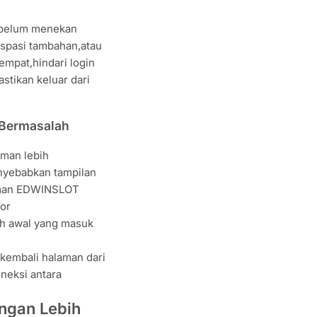
sebelum menekan
,spasi tambahan,atau
empat,hindari login
stikan keluar dari
 Bermasalah
man lebih
nyebabkan tampilan
laman EDWINSLOT
ror
ah awal yang masuk
 kembali halaman dari
neksi antara
ngan Lebih