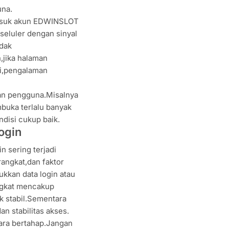
una.
masuk akun EDWINSLOT
seluler dengan sinyal
idak
,jika halaman
pi,pengalaman
an pengguna.Misalnya
buka terlalu banyak
ndisi cukup baik.
ogin
n sering terjadi
rangkat,dan faktor
kkan data login atau
angkat mencakup
k stabil.Sementara
n stabilitas akses.
ara bertahap.Jangan