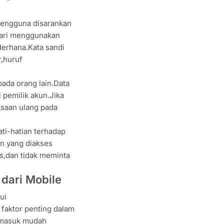
Pengguna disarankan
dari menggunakan
derhana.Kata sandi
r,huruf
pada orang lain.Data
 pemilik akun.Jika
ksaan ulang pada
ti-hatian terhadap
n yang diakses
as,dan tidak meminta
dari Mobile
ui
faktor penting dalam
l masuk mudah