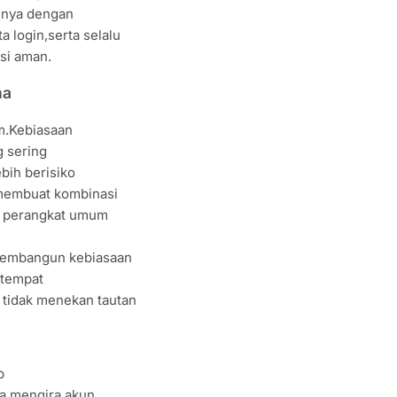
lnya dengan
 login,serta selalu
si aman.
na
m.Kebiasaan
 sering
bih berisiko
membuat kombinasi
i perangkat umum
membangun kebiasaan
 tempat
 tidak menekan tautan
b
sa mengira akun