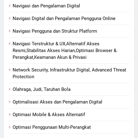
Navigasi dan Pengalaman Digital
Navigasi Digital dan Pengalaman Pengguna Online
Navigasi Pengguna dan Struktur Platform
Navigasi Terstruktur & UX,Alternatif Akses
Resmi,Stabilitas Akses Harian,Optimasi Browser &
Perangkat,Keamanan Akun & Privasi
Network Security, Infrastruktur Digital, Advanced Threat
Protection
Olahraga, Judi, Taruhan Bola
Optimalisasi Akses dan Pengalaman Digital
Optimasi Mobile & Akses Alternatif
Optimasi Penggunaan Multi-Perangkat