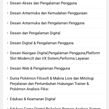
Desain Akses dan Pengalaman Pengguna
Desain Antarmuka dan Kemudahan Penggunaan
Desain Antarmuka dan Pengalaman Pengguna
Desain dan Pengalaman Digital
Desain Digital & Pengalaman Pengguna
Desain Navigasi Digital,Pengalaman Pengguna,Platform
Slot Modern,UI dan UX Sistem,Performa Layanan
Desain Web & Pengalaman Pengguna
Dunia Pokémon Filosofi & Makna Lore dan Mitologi
Perjalanan dan Pertumbuhan Hubungan Trainer &
Pokémon Analisis Fiksi
Edukasi & Keamanan Digital