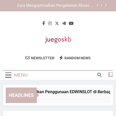
Skip
KAYA787 dengan Dukungan Sistem yang Stabil
to
dan Adaptif untuk Pengalaman Digital yang
Konsisten
content
Mengenal Konsep Layanan Digital yang
Dikembangkan oleh KAYA787
Cara Mengoptimalkan Penggunaan EDWINSLOT
di Berbagai Perangkat secara Efektif
Cara Mengoptimalkan Pengalaman Akses di
Platform LEBAH4D
Juegos KB
KAYA787 dengan Dukungan Sistem yang Stabil
Nikmati Game Dan Hiburan Seru Di
dan Adaptif untuk Pengalaman Digital yang
NEWSLETTER
RANDOM NEWS
Konsisten
Juegos KB. Tempat Terbaik Untuk
Mengenal Konsep Layanan Digital yang
Dikembangkan oleh KAYA787
Penggemar Game.
MENU
ara Mengoptimalkan Penggunaan EDWINSLOT di Berbagai Pera
HEADLINES
 Weeks Ago