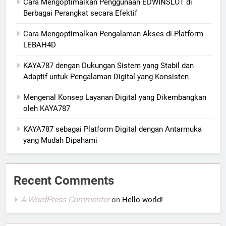
Cara Mengoptimalkan Penggunaan EDWINSLOT di
Berbagai Perangkat secara Efektif
Cara Mengoptimalkan Pengalaman Akses di Platform
LEBAH4D
KAYA787 dengan Dukungan Sistem yang Stabil dan
Adaptif untuk Pengalaman Digital yang Konsisten
Mengenal Konsep Layanan Digital yang Dikembangkan
oleh KAYA787
KAYA787 sebagai Platform Digital dengan Antarmuka
yang Mudah Dipahami
Recent Comments
A WordPress Commenter
on
Hello world!