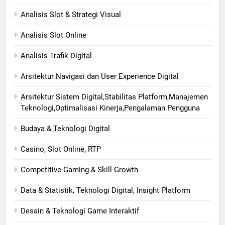
Analisis Slot & Strategi Visual
Analisis Slot Online
Analisis Trafik Digital
Arsitektur Navigasi dan User Experience Digital
Arsitektur Sistem Digital,Stabilitas Platform,Manajemen
Teknologi,Optimalisasi Kinerja,Pengalaman Pengguna
Budaya & Teknologi Digital
Casino, Slot Online, RTP
Competitive Gaming & Skill Growth
Data & Statistik, Teknologi Digital, Insight Platform
Desain & Teknologi Game Interaktif