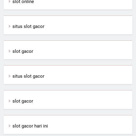
slot online
situs slot gacor
slot gacor
situs slot gacor
slot gacor
slot gacor hari ini