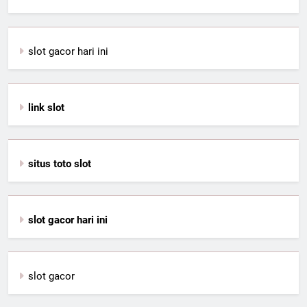
slot gacor hari ini
link slot
situs toto slot
slot gacor hari ini
slot gacor