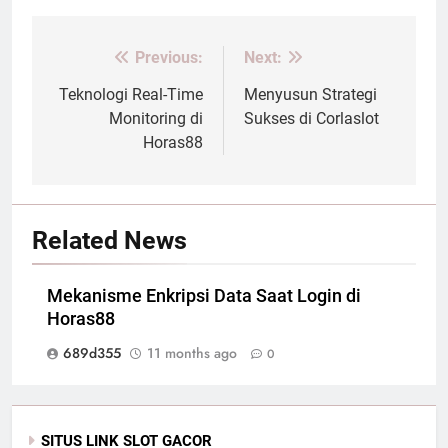
Previous:
Next:
Post
navigation
Teknologi Real-Time
Menyusun Strategi
Monitoring di
Sukses di Corlaslot
Horas88
Related News
Mekanisme Enkripsi Data Saat Login di
Horas88
689d355
11 months ago
0
SITUS LINK SLOT GACOR