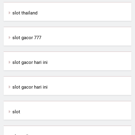
slot thailand
slot gacor 777
slot gacor hari ini
slot gacor hari ini
slot