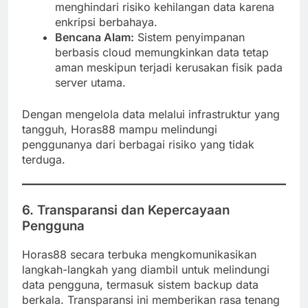
menghindari risiko kehilangan data karena
enkripsi berbahaya.
Bencana Alam:
Sistem penyimpanan
berbasis cloud memungkinkan data tetap
aman meskipun terjadi kerusakan fisik pada
server utama.
Dengan mengelola data melalui infrastruktur yang
tangguh, Horas88 mampu melindungi
penggunanya dari berbagai risiko yang tidak
terduga.
6. Transparansi dan Kepercayaan
Pengguna
Horas88 secara terbuka mengkomunikasikan
langkah-langkah yang diambil untuk melindungi
data pengguna, termasuk sistem backup data
berkala. Transparansi ini memberikan rasa tenang