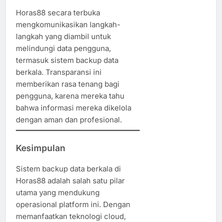
Horas88 secara terbuka
mengkomunikasikan langkah-
langkah yang diambil untuk
melindungi data pengguna,
termasuk sistem backup data
berkala. Transparansi ini
memberikan rasa tenang bagi
pengguna, karena mereka tahu
bahwa informasi mereka dikelola
dengan aman dan profesional.
Kesimpulan
Sistem backup data berkala di
Horas88 adalah salah satu pilar
utama yang mendukung
operasional platform ini. Dengan
memanfaatkan teknologi cloud,