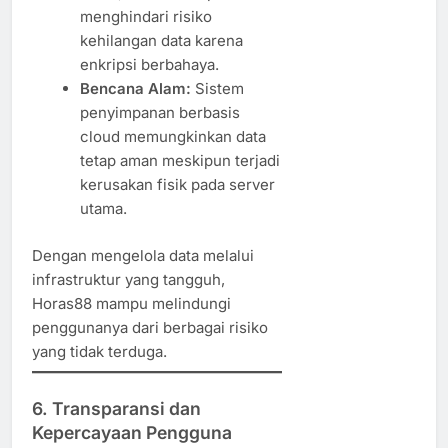
menghindari risiko
kehilangan data karena
enkripsi berbahaya.
Bencana Alam:
Sistem
penyimpanan berbasis
cloud memungkinkan data
tetap aman meskipun terjadi
kerusakan fisik pada server
utama.
Dengan mengelola data melalui
infrastruktur yang tangguh,
Horas88 mampu melindungi
penggunanya dari berbagai risiko
yang tidak terduga.
6. Transparansi dan
Kepercayaan Pengguna