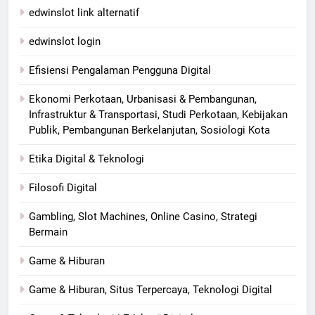
edwinslot link alternatif
edwinslot login
Efisiensi Pengalaman Pengguna Digital
Ekonomi Perkotaan, Urbanisasi & Pembangunan,
Infrastruktur & Transportasi, Studi Perkotaan, Kebijakan
Publik, Pembangunan Berkelanjutan, Sosiologi Kota
Etika Digital & Teknologi
Filosofi Digital
Gambling, Slot Machines, Online Casino, Strategi
Bermain
Game & Hiburan
Game & Hiburan, Situs Terpercaya, Teknologi Digital