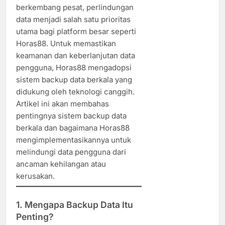
berkembang pesat, perlindungan
data menjadi salah satu prioritas
utama bagi platform besar seperti
Horas88. Untuk memastikan
keamanan dan keberlanjutan data
pengguna, Horas88 mengadopsi
sistem backup data berkala yang
didukung oleh teknologi canggih.
Artikel ini akan membahas
pentingnya sistem backup data
berkala dan bagaimana Horas88
mengimplementasikannya untuk
melindungi data pengguna dari
ancaman kehilangan atau
kerusakan.
1. Mengapa Backup Data Itu
Penting?