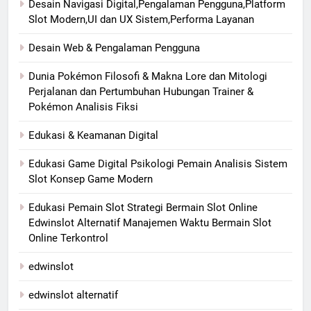
Desain Navigasi Digital,Pengalaman Pengguna,Platform
Slot Modern,UI dan UX Sistem,Performa Layanan
Desain Web & Pengalaman Pengguna
Dunia Pokémon Filosofi & Makna Lore dan Mitologi
Perjalanan dan Pertumbuhan Hubungan Trainer &
Pokémon Analisis Fiksi
Edukasi & Keamanan Digital
Edukasi Game Digital Psikologi Pemain Analisis Sistem
Slot Konsep Game Modern
Edukasi Pemain Slot Strategi Bermain Slot Online
Edwinslot Alternatif Manajemen Waktu Bermain Slot
Online Terkontrol
edwinslot
edwinslot alternatif