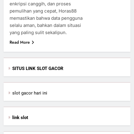
enkripsi canggih, dan proses
pemulihan yang cepat, Horas88
memastikan bahwa data pengguna
selalu aman, bahkan dalam situasi
yang paling sulit sekalipun.
Read More
SITUS LINK SLOT GACOR
slot gacor hari ini
link slot