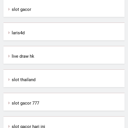
slot gacor
laris4d
live draw hk
slot thailand
slot gacor 777
slot gacor hari ini