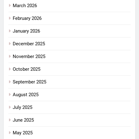
March 2026
February 2026
January 2026
December 2025
November 2025
October 2025
September 2025
August 2025
July 2025
June 2025
May 2025