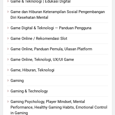
Game & Teknologi | Edukasi Digital
Game dan Hiburan Keterampilan Sosial Pengembangan
Diri Kesehatan Mental
Game Digital & Teknologi — Panduan Pengguna
Game Online / Rekomendasi Slot
Game Online, Panduan Pemula, Ulasan Platform
Game Online, Teknologi, UX/UI Game
Game, Hiburan, Teknologi
Gaming
Gaming & Technology
Gaming Psychology, Player Mindset, Mental
Performance, Healthy Gaming Habits, Emotional Control
in Gaming