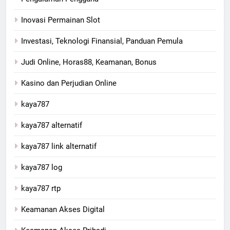
Inovasi Permainan Slot
Investasi, Teknologi Finansial, Panduan Pemula
Judi Online, Horas88, Keamanan, Bonus
Kasino dan Perjudian Online
kaya787
kaya787 alternatif
kaya787 link alternatif
kaya787 log
kaya787 rtp
Keamanan Akses Digital