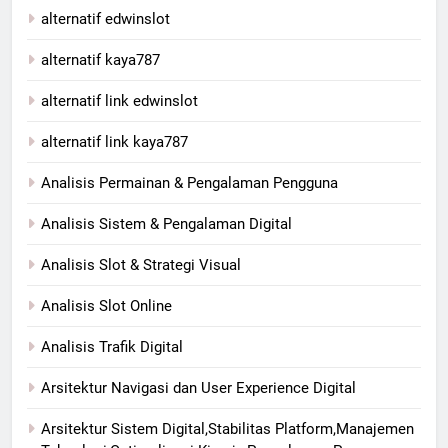
alternatif edwinslot
alternatif kaya787
alternatif link edwinslot
alternatif link kaya787
Analisis Permainan & Pengalaman Pengguna
Analisis Sistem & Pengalaman Digital
Analisis Slot & Strategi Visual
Analisis Slot Online
Analisis Trafik Digital
Arsitektur Navigasi dan User Experience Digital
Arsitektur Sistem Digital,Stabilitas Platform,Manajemen