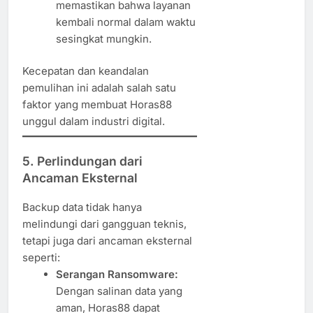
memastikan bahwa layanan
kembali normal dalam waktu
sesingkat mungkin.
Kecepatan dan keandalan
pemulihan ini adalah salah satu
faktor yang membuat Horas88
unggul dalam industri digital.
5. Perlindungan dari
Ancaman Eksternal
Backup data tidak hanya
melindungi dari gangguan teknis,
tetapi juga dari ancaman eksternal
seperti:
Serangan Ransomware:
Dengan salinan data yang
aman, Horas88 dapat