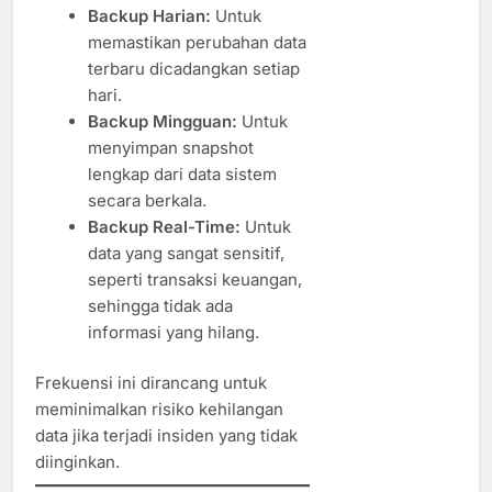
Backup Harian:
Untuk
memastikan perubahan data
terbaru dicadangkan setiap
hari.
Backup Mingguan:
Untuk
menyimpan snapshot
lengkap dari data sistem
secara berkala.
Backup Real-Time:
Untuk
data yang sangat sensitif,
seperti transaksi keuangan,
sehingga tidak ada
informasi yang hilang.
Frekuensi ini dirancang untuk
meminimalkan risiko kehilangan
data jika terjadi insiden yang tidak
diinginkan.