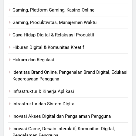
Gaming, Platform Gaming, Kasino Online
Gaming, Produktivitas, Manajemen Waktu
Gaya Hidup Digital & Relaksasi Produktif
Hiburan Digital & Komunitas Kreatif
Hukum dan Regulasi
Identitas Brand Online, Pengenalan Brand Digital, Edukasi
Kepercayaan Pengguna
Infrastruktur & Kinerja Aplikasi
Infrastruktur dan Sistem Digital
Inovasi Akses Digital dan Pengalaman Pengguna
Inovasi Game, Desain Interaktif, Komunitas Digital,
Pengalaman Pengguna