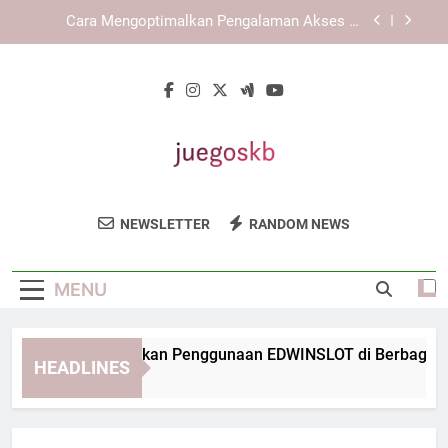
Skip
KAYA787 dengan Dukungan Sistem yang Stabil
to
dan Adaptif untuk Pengalaman Digital yang
Konsisten
content
Mengenal Konsep Layanan Digital yang
Dikembangkan oleh KAYA787
Cara Mengoptimalkan Penggunaan EDWINSLOT
di Berbagai Perangkat secara Efektif
Cara Mengoptimalkan Pengalaman Akses di
Platform LEBAH4D
Juegos KB
KAYA787 dengan Dukungan Sistem yang Stabil
Nikmati Game Dan Hiburan Seru Di
dan Adaptif untuk Pengalaman Digital yang
NEWSLETTER
RANDOM NEWS
Konsisten
Juegos KB. Tempat Terbaik Untuk
Mengenal Konsep Layanan Digital yang
Dikembangkan oleh KAYA787
Penggemar Game.
MENU
ra Mengoptimalkan Penggunaan EDWINSLOT di Berbagai Peran
HEADLINES
eeks Ago