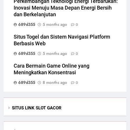
Perkembangan Teknologi Energi Terbarukan:
Inovasi Menuju Masa Depan Energi Bersih
dan Berkelanjutan
689d355
5 months ago
0
Situs Togel dan Sistem Navigasi Platform
Berbasis Web
689d355
5 months ago
0
Cara Bermain Game Online yang
Meningkatkan Konsentrasi
689d355
8 months ago
0
SITUS LINK SLOT GACOR