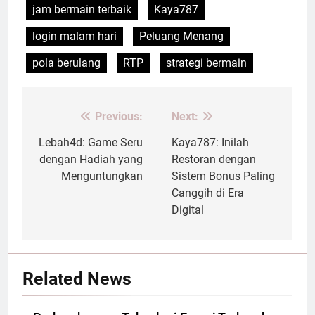
jam bermain terbaik
Kaya787
login malam hari
Peluang Menang
pola berulang
RTP
strategi bermain
Previous:
Next:
Post
navigation
Lebah4d: Game Seru
Kaya787: Inilah
dengan Hadiah yang
Restoran dengan
Menguntungkan
Sistem Bonus Paling
Canggih di Era
Digital
Related News