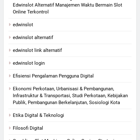
Edwinslot Alternatif Manajemen Waktu Bermain Slot
Online Terkontrol
edwinslot
edwinslot alternatif
edwinslot link alternatif
edwinslot login
Efisiensi Pengalaman Pengguna Digital
Ekonomi Perkotaan, Urbanisasi & Pembangunan,
Infrastruktur & Transportasi, Studi Perkotaan, Kebijakan
Publik, Pembangunan Berkelanjutan, Sosiologi Kota
Etika Digital & Teknologi
Filosofi Digital