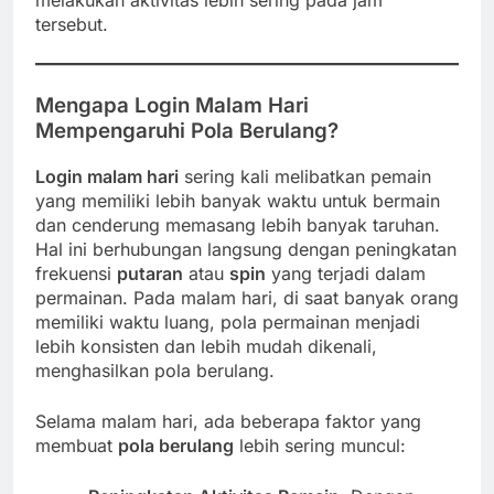
melakukan aktivitas lebih sering pada jam
tersebut.
Mengapa Login Malam Hari
Mempengaruhi Pola Berulang?
Login malam hari
sering kali melibatkan pemain
yang memiliki lebih banyak waktu untuk bermain
dan cenderung memasang lebih banyak taruhan.
Hal ini berhubungan langsung dengan peningkatan
frekuensi
putaran
atau
spin
yang terjadi dalam
permainan. Pada malam hari, di saat banyak orang
memiliki waktu luang, pola permainan menjadi
lebih konsisten dan lebih mudah dikenali,
menghasilkan pola berulang.
Selama malam hari, ada beberapa faktor yang
membuat
pola berulang
lebih sering muncul: