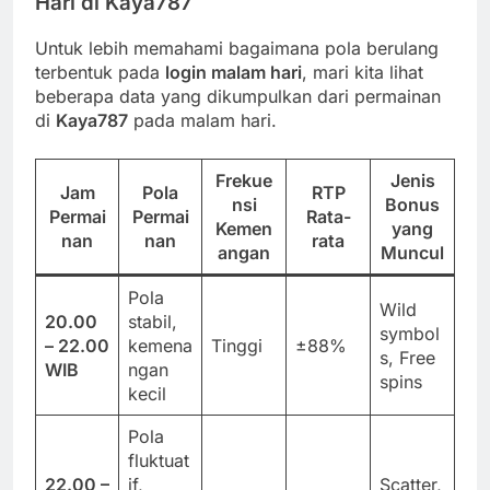
Hari di Kaya787
Untuk lebih memahami bagaimana pola berulang
terbentuk pada
login malam hari
, mari kita lihat
beberapa data yang dikumpulkan dari permainan
di
Kaya787
pada malam hari.
Frekue
Jenis
Jam
Pola
RTP
nsi
Bonus
Permai
Permai
Rata-
Kemen
yang
nan
nan
rata
angan
Muncul
Pola
Wild
20.00
stabil,
symbol
– 22.00
kemena
Tinggi
±88%
s, Free
WIB
ngan
spins
kecil
Pola
fluktuat
22.00 –
if,
Scatter,