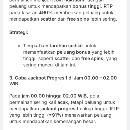
peluang untuk mendapatkan
bonus tinggi
.
RTP
pada kisaran
±90%
memberikan peluang untuk
mendapatkan
scatter
dan
free spins
lebih sering.
Strategi:
Tingkatkan taruhan sedikit
untuk
memanfaatkan
peluang bonus
yang lebih
tinggi, seperti
scatter
dan
free spins
, yang
sering muncul di jam ini.
3. Coba Jackpot Progresif di Jam 00.00 – 02.00
WIB
Pada
jam 00.00 hingga 02.00 WIB
, pola
permainan sering kali
acak
, tetapi peluang untuk
mendapatkan
jackpot progresif
cukup tinggi.
RTP
yang lebih tinggi (
±91%
) menawarkan peluang
untuk mendapatkan kemenangan besar.