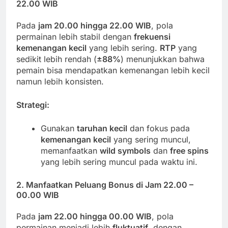
22.00 WIB
Pada
jam 20.00 hingga 22.00 WIB
, pola
permainan lebih stabil dengan
frekuensi
kemenangan kecil
yang lebih sering.
RTP
yang
sedikit lebih rendah (
±88%
) menunjukkan bahwa
pemain bisa mendapatkan kemenangan lebih kecil
namun lebih konsisten.
Strategi:
Gunakan
taruhan kecil
dan fokus pada
kemenangan kecil
yang sering muncul,
memanfaatkan
wild symbols
dan
free spins
yang lebih sering muncul pada waktu ini.
2. Manfaatkan Peluang Bonus di Jam 22.00 –
00.00 WIB
Pada
jam 22.00 hingga 00.00 WIB
, pola
permainan menjadi lebih
fluktuatif
, dengan