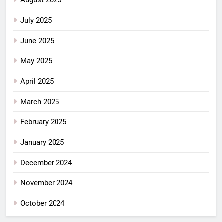
July 2025
June 2025
May 2025
April 2025
March 2025
February 2025
January 2025
December 2024
November 2024
October 2024