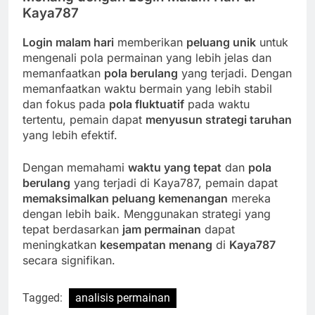
Kaya787
Login malam hari
memberikan
peluang unik
untuk
mengenali pola permainan yang lebih jelas dan
memanfaatkan
pola berulang
yang terjadi. Dengan
memanfaatkan waktu bermain yang lebih stabil
dan fokus pada
pola fluktuatif
pada waktu
tertentu, pemain dapat
menyusun strategi taruhan
yang lebih efektif.
Dengan memahami
waktu yang tepat
dan
pola
berulang
yang terjadi di Kaya787, pemain dapat
memaksimalkan peluang kemenangan
mereka
dengan lebih baik. Menggunakan strategi yang
tepat berdasarkan
jam permainan
dapat
meningkatkan
kesempatan menang
di
Kaya787
secara signifikan.
Tagged:
analisis permainan