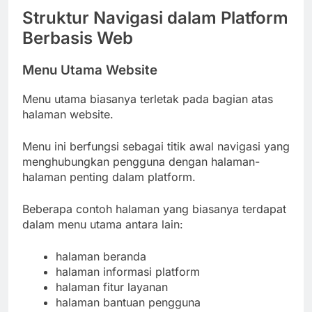
Struktur Navigasi dalam Platform
Berbasis Web
Menu Utama Website
Menu utama biasanya terletak pada bagian atas
halaman website.
Menu ini berfungsi sebagai titik awal navigasi yang
menghubungkan pengguna dengan halaman-
halaman penting dalam platform.
Beberapa contoh halaman yang biasanya terdapat
dalam menu utama antara lain:
halaman beranda
halaman informasi platform
halaman fitur layanan
halaman bantuan pengguna