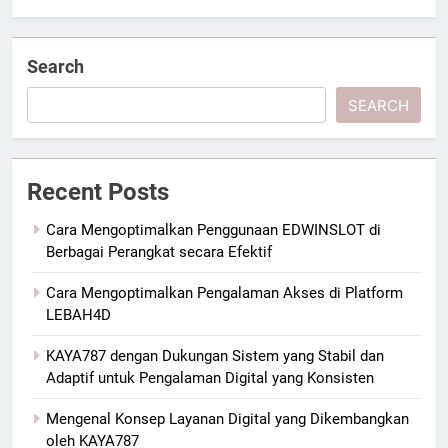
Search
SEARCH
Recent Posts
Cara Mengoptimalkan Penggunaan EDWINSLOT di
Berbagai Perangkat secara Efektif
Cara Mengoptimalkan Pengalaman Akses di Platform
LEBAH4D
KAYA787 dengan Dukungan Sistem yang Stabil dan
Adaptif untuk Pengalaman Digital yang Konsisten
Mengenal Konsep Layanan Digital yang Dikembangkan
oleh KAYA787