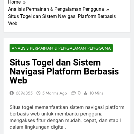
Home
Analisis Permainan & Pengalaman Pengguna
Situs Togel dan Sistem Navigasi Platform Berbasis
Web
ANALISIS PERMAINAN & PENGALAMAN PENGGUNA
Situs Togel dan Sistem
Navigasi Platform Berbasis
Web
0
689d355
5 Months Ago
10 Mins
Situs togel memanfaatkan sistem navigasi platform
berbasis web untuk membantu pengguna
mengakses fitur dengan mudah, cepat, dan stabil
dalam lingkungan digital.