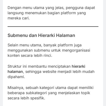
Dengan menu utama yang jelas, pengguna dapat
langsung menemukan bagian platform yang
mereka cari.
Submenu dan Hierarki Halaman
Selain menu utama, banyak platform juga
menggunakan submenu untuk mengorganisasi
konten secara lebih rinci.
Struktur ini membantu menciptakan
hierarki
halaman
, sehingga website menjadi lebih mudah
dipahami.
Misalnya, sebuah kategori utama dapat memiliki
beberapa subkategori yang menjelaskan topik
secara lebih spesifik.