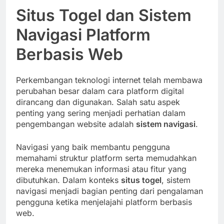
Situs Togel dan Sistem
Navigasi Platform
Berbasis Web
Perkembangan teknologi internet telah membawa
perubahan besar dalam cara platform digital
dirancang dan digunakan. Salah satu aspek
penting yang sering menjadi perhatian dalam
pengembangan website adalah
sistem navigasi
.
Navigasi yang baik membantu pengguna
memahami struktur platform serta memudahkan
mereka menemukan informasi atau fitur yang
dibutuhkan. Dalam konteks
situs togel
, sistem
navigasi menjadi bagian penting dari pengalaman
pengguna ketika menjelajahi platform berbasis
web.