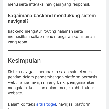
menu serta interaksi navigasi yang responsif.
Bagaimana backend mendukung sistem
navigasi?
Backend mengatur routing halaman serta
memastikan setiap menu mengarah ke halaman
yang tepat.
Kesimpulan
Sistem navigasi merupakan salah satu elemen
penting dalam pengembangan platform berbasis
web. Tanpa navigasi yang baik, pengguna akan
mengalami kesulitan dalam menjelajahi struktur
website.
Dalam konteks
situs togel
, navigasi platform