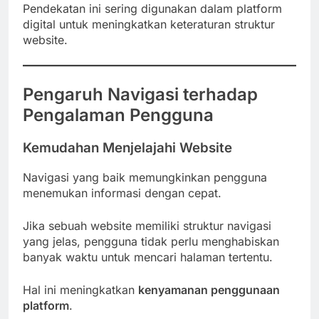
Pendekatan ini sering digunakan dalam platform
digital untuk meningkatkan keteraturan struktur
website.
Pengaruh Navigasi terhadap
Pengalaman Pengguna
Kemudahan Menjelajahi Website
Navigasi yang baik memungkinkan pengguna
menemukan informasi dengan cepat.
Jika sebuah website memiliki struktur navigasi
yang jelas, pengguna tidak perlu menghabiskan
banyak waktu untuk mencari halaman tertentu.
Hal ini meningkatkan
kenyamanan penggunaan
platform
.