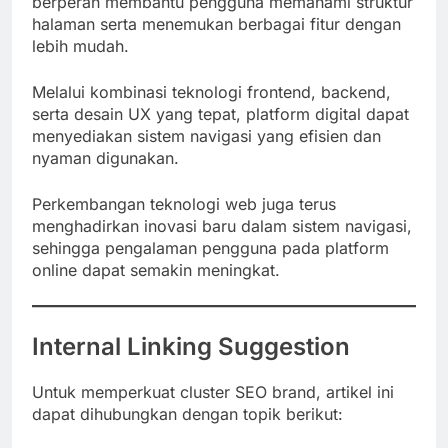
berperan membantu pengguna memahami struktur
halaman serta menemukan berbagai fitur dengan
lebih mudah.
Melalui kombinasi teknologi frontend, backend,
serta desain UX yang tepat, platform digital dapat
menyediakan sistem navigasi yang efisien dan
nyaman digunakan.
Perkembangan teknologi web juga terus
menghadirkan inovasi baru dalam sistem navigasi,
sehingga pengalaman pengguna pada platform
online dapat semakin meningkat.
Internal Linking Suggestion
Untuk memperkuat cluster SEO brand, artikel ini
dapat dihubungkan dengan topik berikut: