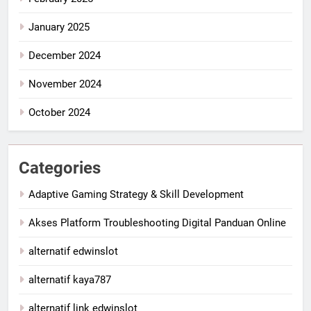
January 2025
December 2024
November 2024
October 2024
Categories
Adaptive Gaming Strategy & Skill Development
Akses Platform Troubleshooting Digital Panduan Online
alternatif edwinslot
alternatif kaya787
alternatif link edwinslot