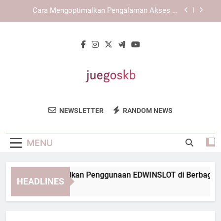
Skip
KAYA787 dengan Dukungan Sistem yang Stabil
to
dan Adaptif untuk Pengalaman Digital yang
Konsisten
content
Mengenal Konsep Layanan Digital yang
Dikembangkan oleh KAYA787
Cara Mengoptimalkan Penggunaan EDWINSLOT
di Berbagai Perangkat secara Efektif
Cara Mengoptimalkan Pengalaman Akses di
Platform LEBAH4D
Juegos KB
KAYA787 dengan Dukungan Sistem yang Stabil
Nikmati Game Dan Hiburan Seru Di
dan Adaptif untuk Pengalaman Digital yang
NEWSLETTER
RANDOM NEWS
Konsisten
Juegos KB. Tempat Terbaik Untuk
Mengenal Konsep Layanan Digital yang
Dikembangkan oleh KAYA787
Penggemar Game.
MENU
ra Mengoptimalkan Penggunaan EDWINSLOT di Berbagai Peran
HEADLINES
Weeks Ago