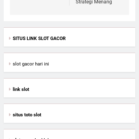
Strategi Menang
SITUS LINK SLOT GACOR
slot gacor hari ini
link slot
situs toto slot