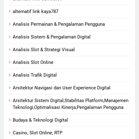
alternatif link kaya787
Analisis Permainan & Pengalaman Pengguna
Analisis Sistem & Pengalaman Digital
Analisis Slot & Strategi Visual
Analisis Slot Online
Analisis Trafik Digital
Arsitektur Navigasi dan User Experience Digital
Arsitektur Sistem Digital,Stabilitas Platform,Manajemen
Teknologi,Optimalisasi Kinerja,Pengalaman Pengguna
Budaya & Teknologi Digital
Casino, Slot Online, RTP