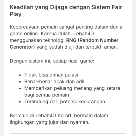
Keadilan yang Dijaga dengan Sistem Fair
Play
Kepercayaan pemain sangat penting dalam dunia
game online. Karena itulah, Lebah4D
menggunakan teknologi
RNG (Random Number
Generator)
yang sudah diuji dan terbukti aman.
Dengan sistem ini, setiap hasil game:
Tidak bisa dimanipulasi
Benar-benar acak dan adil
Memberikan peluang menang yang setara
bagi semua pemain
Terlindung dari potensi kecurangan
Bermain di Lebah4D berarti bermain dalam
lingkungan yang jujur dan nyaman.