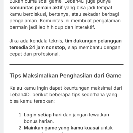
Bukan cuma soal game, Lebah4D juga punya
komunitas pemain aktif
yang bisa jadi tempat
kamu berdiskusi, bertanya, atau sekadar berbagi
pengalaman. Komunitas ini membuat pengalaman
bermain jadi lebih hidup dan interaktif.
Jika ada kendala teknis,
tim dukungan pelanggan
tersedia 24 jam nonstop
, siap membantu dengan
cepat dan profesional.
Tips Maksimalkan Penghasilan dari Game
Kalau kamu ingin dapat keuntungan maksimal dari
Lebah4D, berikut beberapa tips sederhana yang
bisa kamu terapkan:
Login setiap hari
dan jangan lewatkan
bonus harian.
Mainkan game yang kamu kuasai
untuk