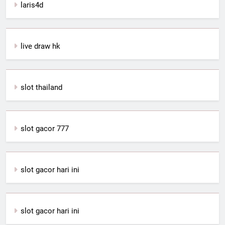
laris4d
live draw hk
slot thailand
slot gacor 777
slot gacor hari ini
slot gacor hari ini