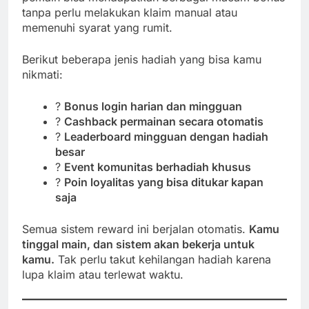
tanpa perlu melakukan klaim manual atau
memenuhi syarat yang rumit.
Berikut beberapa jenis hadiah yang bisa kamu
nikmati:
?
Bonus login harian dan mingguan
?
Cashback permainan secara otomatis
?
Leaderboard mingguan dengan hadiah
besar
?
Event komunitas berhadiah khusus
?
Poin loyalitas yang bisa ditukar kapan
saja
Semua sistem reward ini berjalan otomatis.
Kamu
tinggal main, dan sistem akan bekerja untuk
kamu.
Tak perlu takut kehilangan hadiah karena
lupa klaim atau terlewat waktu.