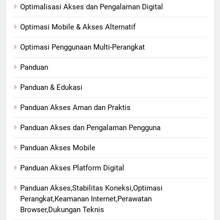
Optimalisasi Akses dan Pengalaman Digital
Optimasi Mobile & Akses Alternatif
Optimasi Penggunaan Multi-Perangkat
Panduan
Panduan & Edukasi
Panduan Akses Aman dan Praktis
Panduan Akses dan Pengalaman Pengguna
Panduan Akses Mobile
Panduan Akses Platform Digital
Panduan Akses,Stabilitas Koneksi,Optimasi
Perangkat,Keamanan Internet,Perawatan
Browser,Dukungan Teknis