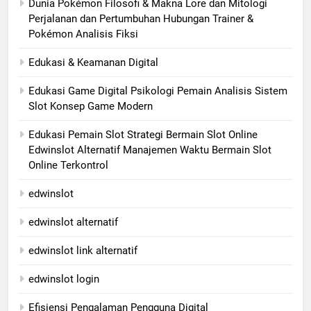
Dunia Pokémon Filosofi & Makna Lore dan Mitologi
Perjalanan dan Pertumbuhan Hubungan Trainer &
Pokémon Analisis Fiksi
Edukasi & Keamanan Digital
Edukasi Game Digital Psikologi Pemain Analisis Sistem
Slot Konsep Game Modern
Edukasi Pemain Slot Strategi Bermain Slot Online
Edwinslot Alternatif Manajemen Waktu Bermain Slot
Online Terkontrol
edwinslot
edwinslot alternatif
edwinslot link alternatif
edwinslot login
Efisiensi Pengalaman Pengguna Digital