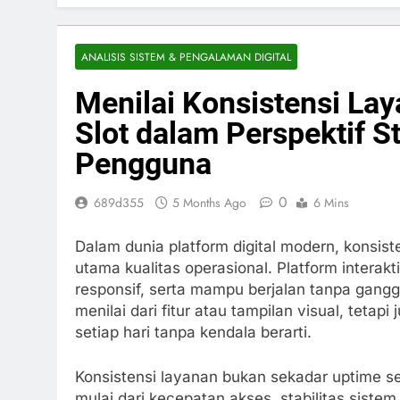
ANALISIS SISTEM & PENGALAMAN DIGITAL
Menilai Konsistensi La
Slot dalam Perspektif S
Pengguna
0
689d355
5 Months Ago
6 Mins
Dalam dunia platform digital modern, konsist
utama kualitas operasional. Platform interakt
responsif, serta mampu berjalan tanpa gang
menilai dari fitur atau tampilan visual, tetap
setiap hari tanpa kendala berarti.
Konsistensi layanan bukan sekadar uptime 
mulai dari kecepatan akses, stabilitas siste