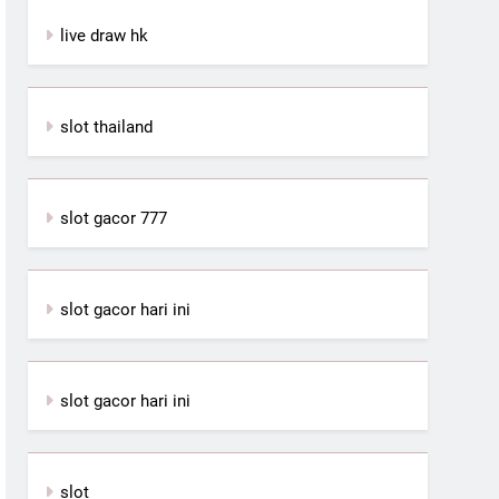
live draw hk
slot thailand
slot gacor 777
slot gacor hari ini
slot gacor hari ini
slot