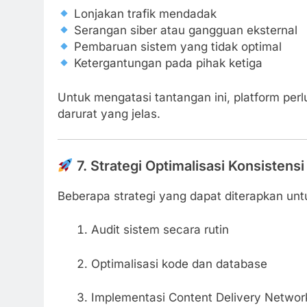
Lonjakan trafik mendadak
Serangan siber atau gangguan eksternal
Pembaruan sistem yang tidak optimal
Ketergantungan pada pihak ketiga
Untuk mengatasi tantangan ini, platform perlu
darurat yang jelas.
7. Strategi Optimalisasi Konsistens
Beberapa strategi yang dapat diterapkan unt
Audit sistem secara rutin
Optimalisasi kode dan database
Implementasi Content Delivery Networ