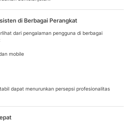
isten di Berbagai Perangkat
 terlihat dari pengalaman pengguna di berbagai
:
dan mobile
abil dapat menurunkan persepsi profesionalitas
epat