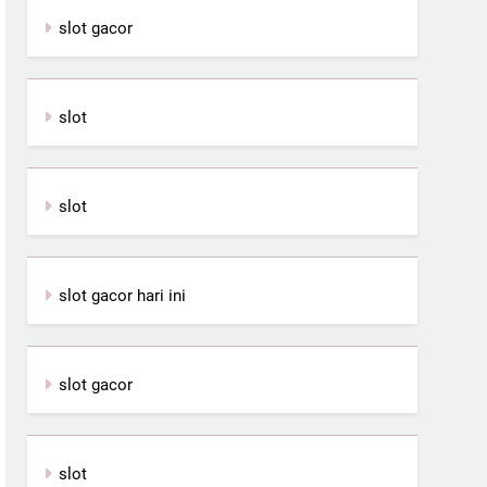
slot gacor
slot
slot
slot gacor hari ini
slot gacor
slot