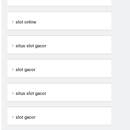
slot online
situs slot gacor
slot gacor
situs slot gacor
slot gacor