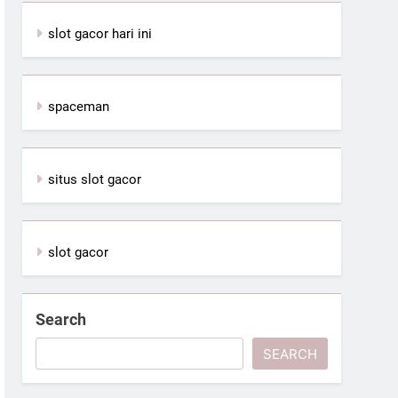
slot gacor hari ini
spaceman
situs slot gacor
slot gacor
Search
SEARCH