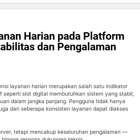
yanan Harian pada Platform
tabilitas dan Pengalaman
ensi layanan harian merupakan salah satu indikator
if seperti slot digital membutuhkan sistem yang stabil,
guan dalam jangka panjang. Pengguna tidak hanya
i juga dari seberapa konsisten layanan dapat diakses
server, tetapi mencakup keseluruhan pengalaman —
m, hingga respons dukungan teknis.