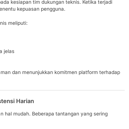
ada kesiapan tim dukungan teknis. Ketika terjadi
 penentu kepuasan pengguna.
is meliputi:
 jelas
aman dan menunjukkan komitmen platform terhadap
tensi Harian
kan hal mudah. Beberapa tantangan yang sering