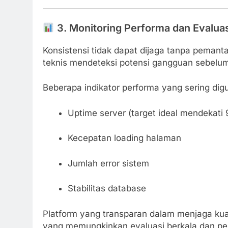
3. Monitoring Performa dan Evaluas
Konsistensi tidak dapat dijaga tanpa pemant
teknis mendeteksi potensi gangguan sebelu
Beberapa indikator performa yang sering digu
Uptime server (target ideal mendekati
Kecepatan loading halaman
Jumlah error sistem
Stabilitas database
Platform yang transparan dalam menjaga kual
yang memungkinkan evaluasi berkala dan per