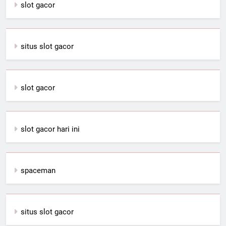
slot gacor
situs slot gacor
slot gacor
slot gacor hari ini
spaceman
situs slot gacor