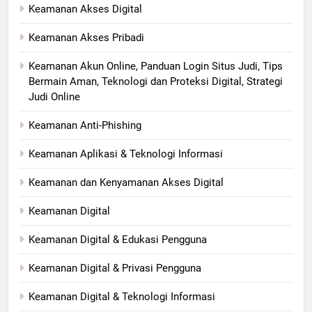
Keamanan Akses Digital
Keamanan Akses Pribadi
Keamanan Akun Online, Panduan Login Situs Judi, Tips
Bermain Aman, Teknologi dan Proteksi Digital, Strategi
Judi Online
Keamanan Anti-Phishing
Keamanan Aplikasi & Teknologi Informasi
Keamanan dan Kenyamanan Akses Digital
Keamanan Digital
Keamanan Digital & Edukasi Pengguna
Keamanan Digital & Privasi Pengguna
Keamanan Digital & Teknologi Informasi