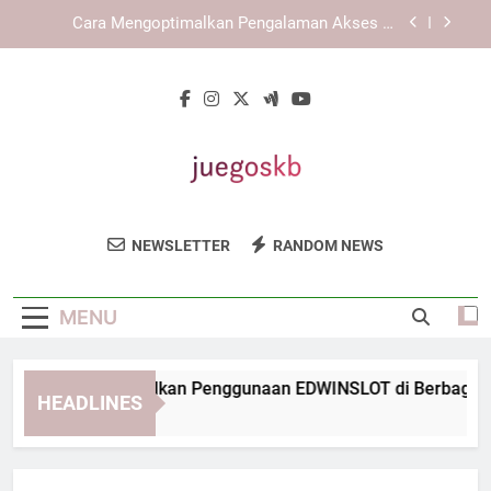
Skip
KAYA787 dengan Dukungan Sistem yang Stabil
to
dan Adaptif untuk Pengalaman Digital yang
Konsisten
content
Mengenal Konsep Layanan Digital yang
Dikembangkan oleh KAYA787
Cara Mengoptimalkan Penggunaan EDWINSLOT
di Berbagai Perangkat secara Efektif
Cara Mengoptimalkan Pengalaman Akses di
Platform LEBAH4D
Juegos KB
KAYA787 dengan Dukungan Sistem yang Stabil
Nikmati Game Dan Hiburan Seru Di
dan Adaptif untuk Pengalaman Digital yang
NEWSLETTER
RANDOM NEWS
Konsisten
Juegos KB. Tempat Terbaik Untuk
Mengenal Konsep Layanan Digital yang
Dikembangkan oleh KAYA787
Penggemar Game.
MENU
ra Mengoptimalkan Penggunaan EDWINSLOT di Berbagai Peran
HEADLINES
Weeks Ago