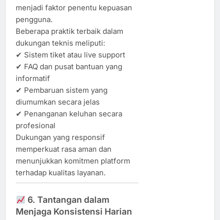
menjadi faktor penentu kepuasan
pengguna.
Beberapa praktik terbaik dalam
dukungan teknis meliputi:
✔ Sistem tiket atau live support
✔ FAQ dan pusat bantuan yang
informatif
✔ Pembaruan sistem yang
diumumkan secara jelas
✔ Penanganan keluhan secara
profesional
Dukungan yang responsif
memperkuat rasa aman dan
menunjukkan komitmen platform
terhadap kualitas layanan.
6. Tantangan dalam
Menjaga Konsistensi Harian