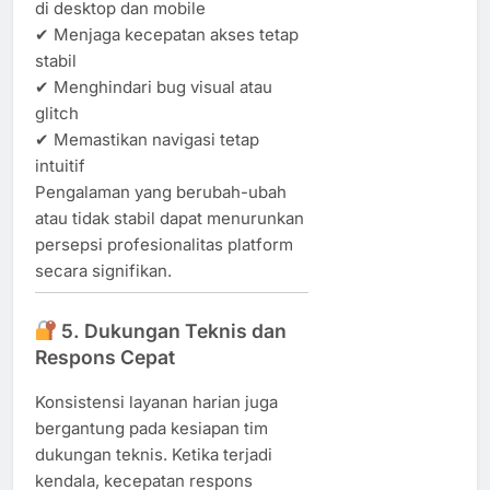
di desktop dan mobile
✔ Menjaga kecepatan akses tetap
stabil
✔ Menghindari bug visual atau
glitch
✔ Memastikan navigasi tetap
intuitif
Pengalaman yang berubah-ubah
atau tidak stabil dapat menurunkan
persepsi profesionalitas platform
secara signifikan.
5. Dukungan Teknis dan
Respons Cepat
Konsistensi layanan harian juga
bergantung pada kesiapan tim
dukungan teknis. Ketika terjadi
kendala, kecepatan respons