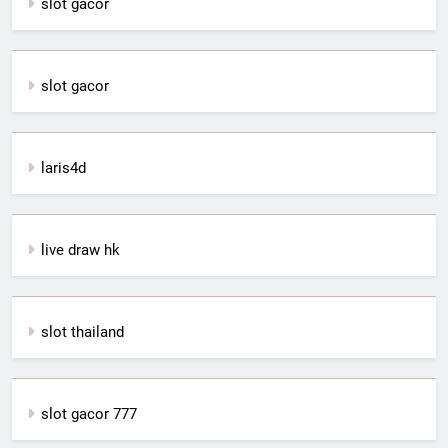
slot gacor
slot gacor
laris4d
live draw hk
slot thailand
slot gacor 777