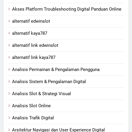
Akses Platform Troubleshooting Digital Panduan Online
alternatif edwinslot
alternatif kaya787
alternatif link edwinslot
alternatif link kaya787
Analisis Permainan & Pengalaman Pengguna
Analisis Sistem & Pengalaman Digital
Analisis Slot & Strategi Visual
Analisis Slot Online
Analisis Trafik Digital
Arsitektur Navigasi dan User Experience Digital