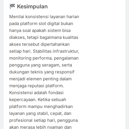
Kesimpulan
Menilai konsistensi layanan harian
pada platform slot digital bukan
hanya soal apakah sistem bisa
diakses, tetapi bagaimana kualitas
akses tersebut dipertahankan
setiap hari. Stabilitas infrastruktur,
monitoring performa, pengalaman
pengguna yang seragam, serta
dukungan teknis yang responsif
menjadi elemen penting dalam
menjaga reputasi platform.
Konsistensi adalah fondasi
kepercayaan. Ketika sebuah
platform mampu menghadirkan
layanan yang stabil, cepat, dan
profesional setiap hari, pengguna
akan merasa lebih nyaman dan