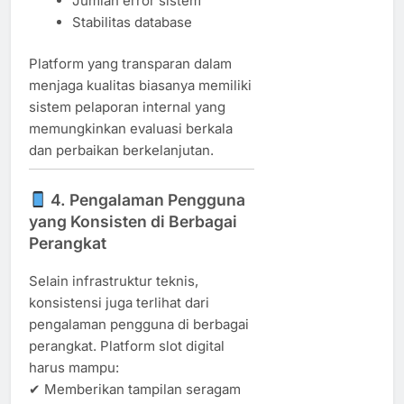
Jumlah error sistem
Stabilitas database
Platform yang transparan dalam
menjaga kualitas biasanya memiliki
sistem pelaporan internal yang
memungkinkan evaluasi berkala
dan perbaikan berkelanjutan.
4. Pengalaman Pengguna
yang Konsisten di Berbagai
Perangkat
Selain infrastruktur teknis,
konsistensi juga terlihat dari
pengalaman pengguna di berbagai
perangkat. Platform slot digital
harus mampu:
✔ Memberikan tampilan seragam