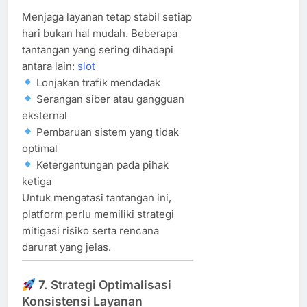
Menjaga layanan tetap stabil setiap
hari bukan hal mudah. Beberapa
tantangan yang sering dihadapi
antara lain:
slot
Lonjakan trafik mendadak
Serangan siber atau gangguan
eksternal
Pembaruan sistem yang tidak
optimal
Ketergantungan pada pihak
ketiga
Untuk mengatasi tantangan ini,
platform perlu memiliki strategi
mitigasi risiko serta rencana
darurat yang jelas.
7. Strategi Optimalisasi
Konsistensi Layanan