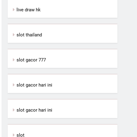
live draw hk
slot thailand
slot gacor 777
slot gacor hari ini
slot gacor hari ini
slot