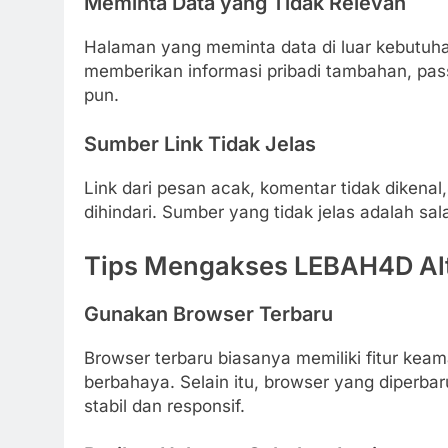
Meminta Data yang Tidak Relevan
Halaman yang meminta data di luar kebutuhan
memberikan informasi pribadi tambahan, pass
pun.
Sumber Link Tidak Jelas
Link dari pesan acak, komentar tidak dikenal
dihindari. Sumber yang tidak jelas adalah sal
Tips Mengakses LEBAH4D Alte
Gunakan Browser Terbaru
Browser terbaru biasanya memiliki fitur kea
berbahaya. Selain itu, browser yang diperba
stabil dan responsif.