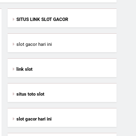
SITUS LINK SLOT GACOR
slot gacor hari ini
link slot
situs toto slot
slot gacor hari ini