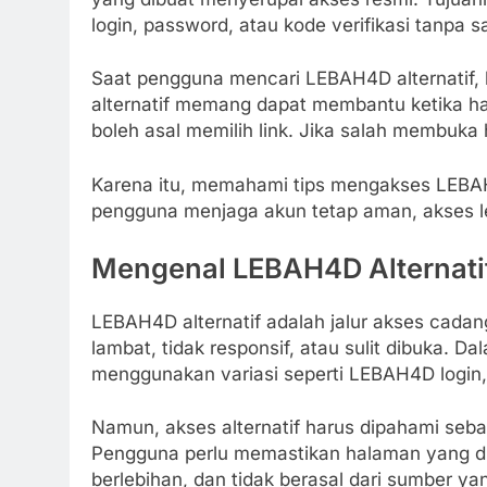
login, password, atau kode verifikasi tanpa s
Saat pengguna mencari LEBAH4D alternatif,
alternatif memang dapat membantu ketika hal
boleh asal memilih link. Jika salah membuka
Karena itu, memahami tips mengakses LEBAH4
pengguna menjaga akun tetap aman, akses leb
Mengenal LEBAH4D Alternati
LEBAH4D alternatif adalah jalur akses cadan
lambat, tidak responsif, atau sulit dibuka. D
menggunakan variasi seperti LEBAH4D login,
Namun, akses alternatif harus dipahami seba
Pengguna perlu memastikan halaman yang di
berlebihan, dan tidak berasal dari sumber y