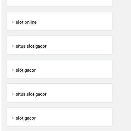
slot online
situs slot gacor
slot gacor
situs slot gacor
slot gacor