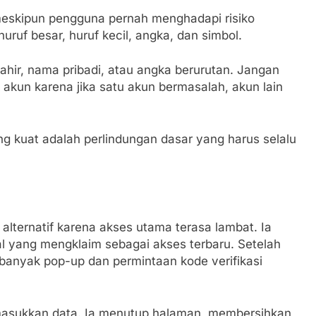
eskipun pengguna pernah menghadapi risiko
uf besar, huruf kecil, angka, dan simbol.
ahir, nama pribadi, atau angka berurutan. Jangan
kun karena jika satu akun bermasalah, akun lain
 kuat adalah perlindungan dasar yang harus selalu
ternatif karena akses utama terasa lambat. Ia
al yang mengklaim sebagai akses terbaru. Setelah
l banyak pop-up dan permintaan kode verifikasi
masukkan data. Ia menutup halaman, membersihkan