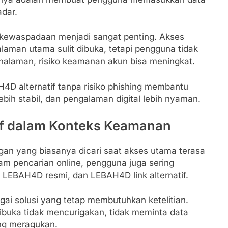
adar.
 kewaspadaan menjadi sangat penting. Akses
aman utama sulit dibuka, tetapi pengguna tidak
 halaman, risiko keamanan akun bisa meningkat.
D alternatif tanpa risiko phishing membantu
ih stabil, dan pengalaman digital lebih nyaman.
f dalam Konteks Keamanan
gan yang biasanya dicari saat akses utama terasa
alam pencarian online, pengguna juga sering
 LEBAH4D resmi, dan LEBAH4D link alternatif.
gai solusi yang tetap membutuhkan ketelitian.
buka tidak mencurigakan, tidak meminta data
ang meragukan.