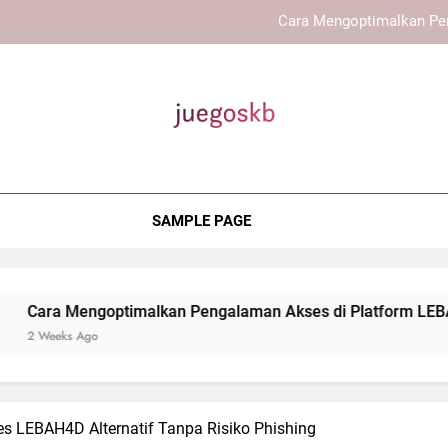
Cara Mengoptimalkan Pe
KAYA787 dengan Dukungan Sistem yang Stabil dan Adaptif unt
Mengenal Konsep Layanan Dig
Cara Mengoptimalkan Penggunaan EDWINSLOT d
gos KB
ame Dan Hiburan Seru Di Juegos KB. Tempat Terbaik Untuk P
Cara Mengoptimalkan Pe
SAMPLE PAGE
KAYA787 dengan Dukungan Sistem yang Stabil dan Adaptif unt
Mengenal Konsep Layanan Dig
ngoptimalkan Pengalaman Akses di Platform LEBAH4D
o
s LEBAH4D Alternatif Tanpa Risiko Phishing