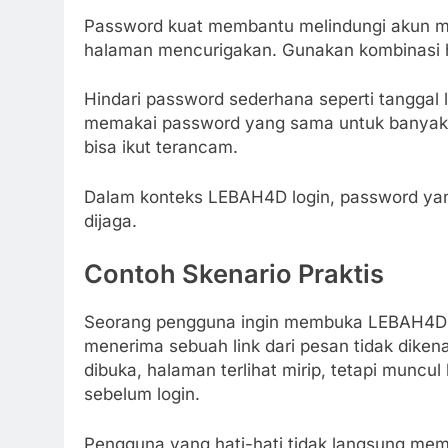
Password kuat membantu melindungi akun m
halaman mencurigakan. Gunakan kombinasi hur
Hindari password sederhana seperti tanggal l
memakai password yang sama untuk banyak a
bisa ikut terancam.
Dalam konteks LEBAH4D login, password yang
dijaga.
Contoh Skenario Praktis
Seorang pengguna ingin membuka LEBAH4D al
menerima sebuah link dari pesan tidak diken
dibuka, halaman terlihat mirip, tetapi muncu
sebelum login.
Pengguna yang hati-hati tidak langsung me