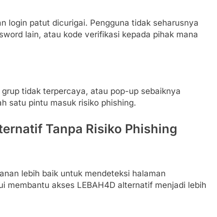
 login patut dicurigai. Pengguna tidak seharusnya
word lain, atau kode verifikasi kepada pihak mana
, grup tidak terpercaya, atau pop-up sebaiknya
ah satu pintu masuk risiko phishing.
rnatif Tanpa Risiko Phishing
manan lebih baik untuk mendeteksi halaman
rui membantu akses LEBAH4D alternatif menjadi lebih