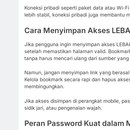
Koneksi pribadi seperti paket data atau Wi-Fi
lebih stabil, koneksi pribadi juga membantu m
Cara Menyimpan Akses LEBA
Jika pengguna ingin menyimpan akses LEBAH4
setelah memastikan halaman valid. Bookm
tanpa harus mencari ulang dari sumber yang 
Namun, jangan menyimpan link yang berasal 
Kelola bookmark secara rapi dan hapus akses
membingungkan.
Jika akses disimpan di perangkat mobile, past
sidik jari, atau pengenalan wajah.
Peran Password Kuat dalam 