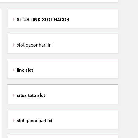
SITUS LINK SLOT GACOR
slot gacor hari ini
link slot
situs toto slot
slot gacor hari ini