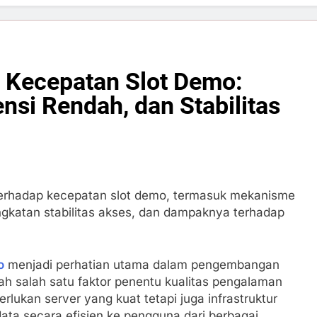
 Kecepatan Slot Demo:
ensi Rendah, dan Stabilitas
erhadap kecepatan slot demo, termasuk mekanisme
ngkatan stabilitas akses, dan dampaknya terhadap
o
menjadi perhatian utama dalam pengembangan
lah salah satu faktor penentu kualitas pengalaman
ukan server yang kuat tetapi juga infrastruktur
ata secara efisien ke pengguna dari berbagai