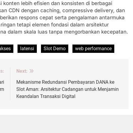
konten lebih efisien dan konsisten di berbagai
ikan CDN dengan caching, compressive delivery, dan
erikan respons cepat serta pengalaman antarmuka
ringan tetapi elemen fondasi dalam arsitektur
na dalam skala luas tanpa mengorbankan kecepatan.
akses
latensi
Slot Demo
web performance
s:
Next:
ri
Mekanisme Redundansi Pembayaran DANA ke
rn
Slot Aman: Arsitektur Cadangan untuk Menjamin
Keandalan Transaksi Digital