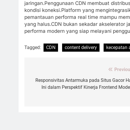
jaringan.Penggunaan CDN membuat distribusi 
kondisi koneksi.Platform yang mengintegras
pemantauan performa real time mampu memb
yang halus.CDN bukan sekadar akselerator ja
performa modern yang siap melayani penggu
Tagged:
CDN
content delivery
kecepatan 
Previou
Post
navigation
Responsivitas Antarmuka pada Situs Gacor Ha
Ini dalam Perspektif Kinerja Frontend Mode