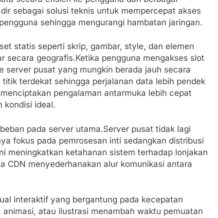
dir sebagai solusi teknis untuk mempercepat akses
pengguna sehingga mengurangi hambatan jaringan.
t statis seperti skrip, gambar, style, dan elemen
ar secara geografis.Ketika pengguna mengakses slot
ke server pusat yang mungkin berada jauh secara
i titik terdekat sehingga perjalanan data lebih pendek
ni menciptakan pengalaman antarmuka lebih cepat
 kondisi ideal.
beban pada server utama.Server pusat tidak lagi
a fokus pada pemrosesan inti sedangkan distribusi
ini meningkatkan ketahanan sistem terhadap lonjakan
rena CDN menyederhanakan alur komunikasi antara
al interaktif yang bergantung pada kecepatan
on, animasi, atau ilustrasi menambah waktu pemuatan