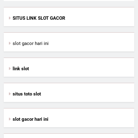
SITUS LINK SLOT GACOR
slot gacor hari ini
link slot
situs toto slot
slot gacor hari ini