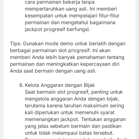
cara permainan bekerja tanpa
mempertaruhkan uang asli. Ini memberi
kesempatan untuk mempelajari fitur-fitur
permainan dan mengetahui bagaimana
jackpot progresif berfungsi.
Tips: Gunakan mode demo untuk berlatih dengan
berbagai permainan slot progresif. Ini akan
memberi Anda lebih banyak pemahaman tentang
permainan dan meningkatkan kepercayaan diri
Anda saat bermain dengan uang asli.
Kelola Anggaran dengan Bijak
Saat bermain slot progresif, penting untuk
mengelola anggaran Anda dengan bijak,
terutama karena taruhan maksimum sering
kali diperlukan untuk memenuhi syarat
memenangkan jackpot. Tentukan anggaran
yang jelas sebelum bermain dan pastikan
untuk tidak melampaui batas tersebut.