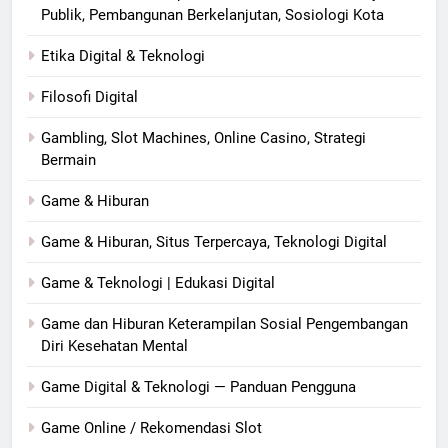
Publik, Pembangunan Berkelanjutan, Sosiologi Kota
Etika Digital & Teknologi
Filosofi Digital
Gambling, Slot Machines, Online Casino, Strategi
Bermain
Game & Hiburan
Game & Hiburan, Situs Terpercaya, Teknologi Digital
Game & Teknologi | Edukasi Digital
Game dan Hiburan Keterampilan Sosial Pengembangan
Diri Kesehatan Mental
Game Digital & Teknologi — Panduan Pengguna
Game Online / Rekomendasi Slot