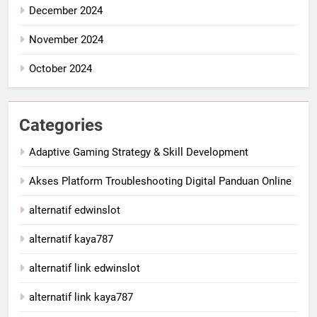
December 2024
November 2024
October 2024
Categories
Adaptive Gaming Strategy & Skill Development
Akses Platform Troubleshooting Digital Panduan Online
alternatif edwinslot
alternatif kaya787
alternatif link edwinslot
alternatif link kaya787