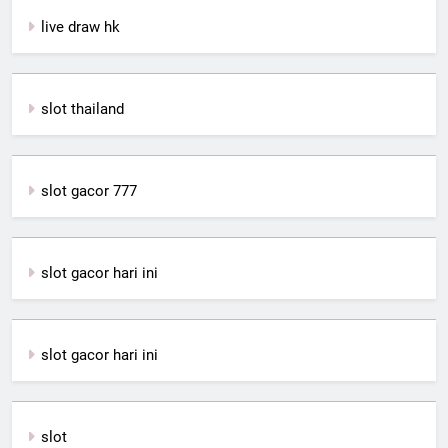
live draw hk
slot thailand
slot gacor 777
slot gacor hari ini
slot gacor hari ini
slot