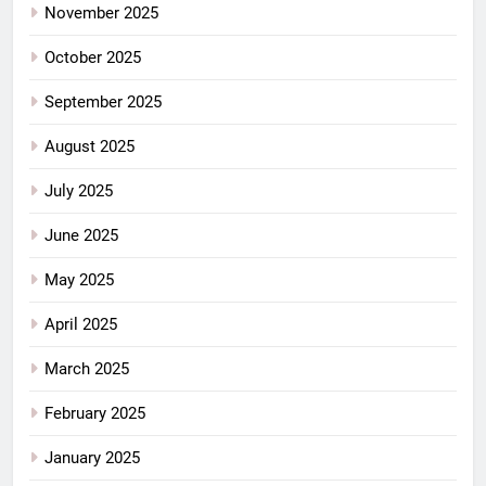
November 2025
October 2025
September 2025
August 2025
July 2025
June 2025
May 2025
April 2025
March 2025
February 2025
January 2025