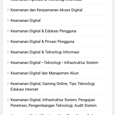
Keamanan dan Kenyamanan Akses Digital
Keamanan Digital
Keamanan Digital & Edukasi Pengguna
Keamanan Digital & Privasi Pengguna
Keamanan Digital & Teknologi Informasi
Keamanan Digital • Teknologi • Infrastruktur Sistem
Keamanan Digital dan Manajemen Akun
Keamanan Digital, Gaming Online, Tips Teknologi,
Edukasi Internet
Keamanan Digital, Infrastruktur Sistem, Pengujian
Penetrasi, Pengembangan Teknologi, Audit Sistem