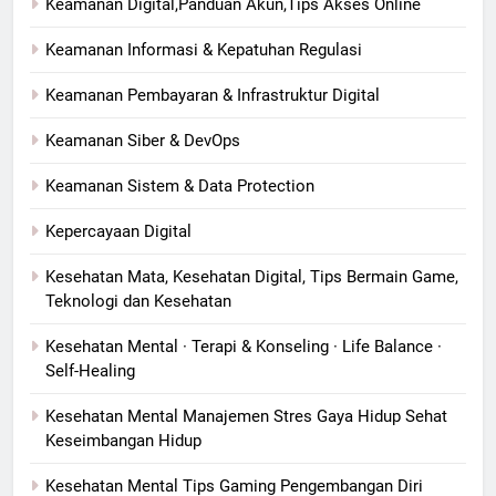
Keamanan Digital,Panduan Akun,Tips Akses Online
Keamanan Informasi & Kepatuhan Regulasi
Keamanan Pembayaran & Infrastruktur Digital
Keamanan Siber & DevOps
Keamanan Sistem & Data Protection
Kepercayaan Digital
Kesehatan Mata, Kesehatan Digital, Tips Bermain Game,
Teknologi dan Kesehatan
Kesehatan Mental · Terapi & Konseling · Life Balance ·
Self-Healing
Kesehatan Mental Manajemen Stres Gaya Hidup Sehat
Keseimbangan Hidup
Kesehatan Mental Tips Gaming Pengembangan Diri