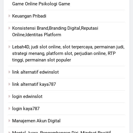
Game Online Psikologi Game
Keuangan Pribadi
Konsistensi Brand,Branding Digital,Reputasi
Online,Identitas Platform
Lebah4D, judi slot online, slot terpercaya, permainan judi,
strategi menang, platform slot, perjudian online, RTP
tinggi, permainan slot populer
link alternatif edwinslot
link alternatif kaya787
login edwinslot
login kaya787
Manajemen Akun Digital
Mental Juara, Pengembangan Diri, Mindset Positif,