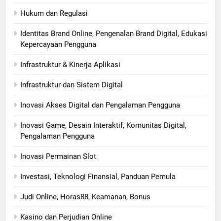
Hukum dan Regulasi
Identitas Brand Online, Pengenalan Brand Digital, Edukasi
Kepercayaan Pengguna
Infrastruktur & Kinerja Aplikasi
Infrastruktur dan Sistem Digital
Inovasi Akses Digital dan Pengalaman Pengguna
Inovasi Game, Desain Interaktif, Komunitas Digital,
Pengalaman Pengguna
Inovasi Permainan Slot
Investasi, Teknologi Finansial, Panduan Pemula
Judi Online, Horas88, Keamanan, Bonus
Kasino dan Perjudian Online