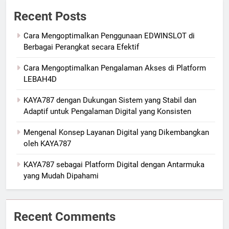
Recent Posts
Cara Mengoptimalkan Penggunaan EDWINSLOT di
Berbagai Perangkat secara Efektif
Cara Mengoptimalkan Pengalaman Akses di Platform
LEBAH4D
KAYA787 dengan Dukungan Sistem yang Stabil dan
Adaptif untuk Pengalaman Digital yang Konsisten
Mengenal Konsep Layanan Digital yang Dikembangkan
oleh KAYA787
KAYA787 sebagai Platform Digital dengan Antarmuka
yang Mudah Dipahami
Recent Comments