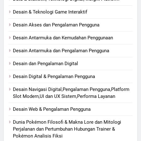
Desain & Teknologi Game Interaktif
Desain Akses dan Pengalaman Pengguna
Desain Antarmuka dan Kemudahan Penggunaan
Desain Antarmuka dan Pengalaman Pengguna
Desain dan Pengalaman Digital
Desain Digital & Pengalaman Pengguna
Desain Navigasi Digital,Pengalaman Pengguna,Platform
Slot Modern,UI dan UX Sistem,Performa Layanan
Desain Web & Pengalaman Pengguna
Dunia Pokémon Filosofi & Makna Lore dan Mitologi
Perjalanan dan Pertumbuhan Hubungan Trainer &
Pokémon Analisis Fiksi