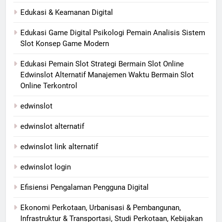
Edukasi & Keamanan Digital
Edukasi Game Digital Psikologi Pemain Analisis Sistem
Slot Konsep Game Modern
Edukasi Pemain Slot Strategi Bermain Slot Online
Edwinslot Alternatif Manajemen Waktu Bermain Slot
Online Terkontrol
edwinslot
edwinslot alternatif
edwinslot link alternatif
edwinslot login
Efisiensi Pengalaman Pengguna Digital
Ekonomi Perkotaan, Urbanisasi & Pembangunan,
Infrastruktur & Transportasi, Studi Perkotaan, Kebijakan