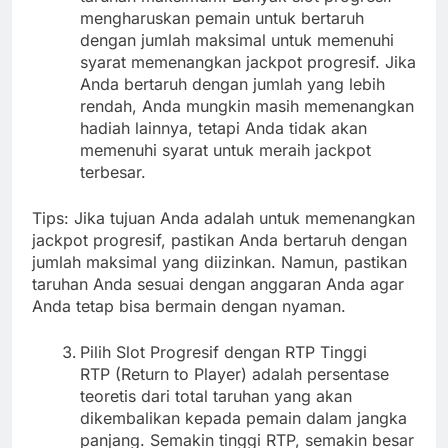
mengharuskan pemain untuk bertaruh
dengan jumlah maksimal untuk memenuhi
syarat memenangkan jackpot progresif. Jika
Anda bertaruh dengan jumlah yang lebih
rendah, Anda mungkin masih memenangkan
hadiah lainnya, tetapi Anda tidak akan
memenuhi syarat untuk meraih jackpot
terbesar.
Tips: Jika tujuan Anda adalah untuk memenangkan
jackpot progresif, pastikan Anda bertaruh dengan
jumlah maksimal yang diizinkan. Namun, pastikan
taruhan Anda sesuai dengan anggaran Anda agar
Anda tetap bisa bermain dengan nyaman.
Pilih Slot Progresif dengan RTP Tinggi
RTP (Return to Player) adalah persentase
teoretis dari total taruhan yang akan
dikembalikan kepada pemain dalam jangka
panjang. Semakin tinggi RTP, semakin besar