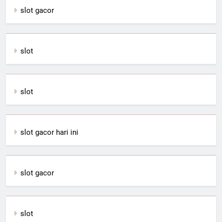
slot gacor
slot
slot
slot gacor hari ini
slot gacor
slot