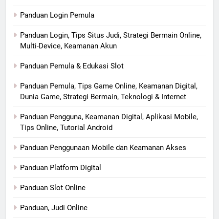
Panduan Login Pemula
Panduan Login, Tips Situs Judi, Strategi Bermain Online,
Multi-Device, Keamanan Akun
Panduan Pemula & Edukasi Slot
Panduan Pemula, Tips Game Online, Keamanan Digital,
Dunia Game, Strategi Bermain, Teknologi & Internet
Panduan Pengguna, Keamanan Digital, Aplikasi Mobile,
Tips Online, Tutorial Android
Panduan Penggunaan Mobile dan Keamanan Akses
Panduan Platform Digital
Panduan Slot Online
Panduan, Judi Online