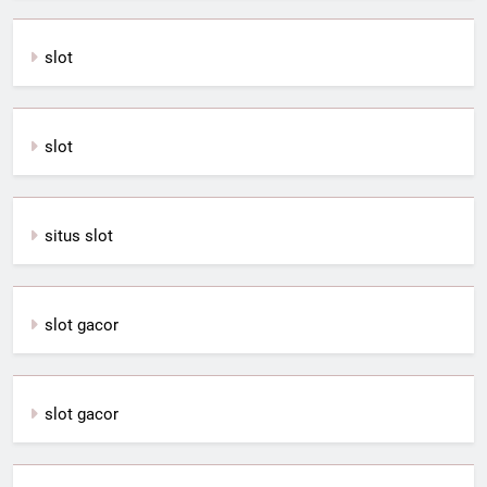
slot
slot
situs slot
slot gacor
slot gacor