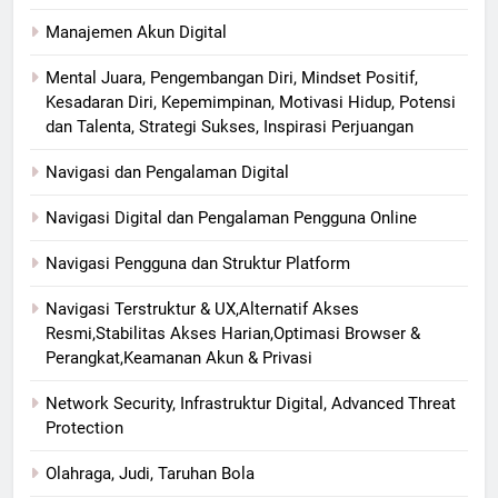
Manajemen Akun Digital
Mental Juara, Pengembangan Diri, Mindset Positif,
Kesadaran Diri, Kepemimpinan, Motivasi Hidup, Potensi
dan Talenta, Strategi Sukses, Inspirasi Perjuangan
Navigasi dan Pengalaman Digital
Navigasi Digital dan Pengalaman Pengguna Online
Navigasi Pengguna dan Struktur Platform
Navigasi Terstruktur & UX,Alternatif Akses
Resmi,Stabilitas Akses Harian,Optimasi Browser &
Perangkat,Keamanan Akun & Privasi
Network Security, Infrastruktur Digital, Advanced Threat
Protection
Olahraga, Judi, Taruhan Bola