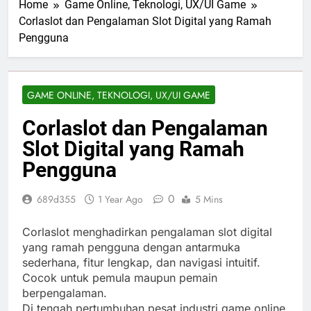
Home
Game Online, Teknologi, UX/UI Game
Corlaslot dan Pengalaman Slot Digital yang Ramah
Pengguna
GAME ONLINE, TEKNOLOGI, UX/UI GAME
Corlaslot dan Pengalaman
Slot Digital yang Ramah
Pengguna
0
689d355
1 Year Ago
5 Mins
Corlaslot menghadirkan pengalaman slot digital
yang ramah pengguna dengan antarmuka
sederhana, fitur lengkap, dan navigasi intuitif.
Cocok untuk pemula maupun pemain
berpengalaman.
Di tengah pertumbuhan pesat industri game online,