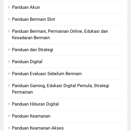
Panduan Akun
Panduan Bermain Slot
Panduan Bermain, Permainan Online, Edukasi dan
Kesadaran Bermain
Panduan dan Strategi
Panduan Digital
Panduan Evaluasi Sebelum Bermain
Panduan Gaming, Edukasi Digital Pemula, Strategi
Permainan
Panduan Hiburan Digital
Panduan Keamanan
Panduan Keamanan Akses