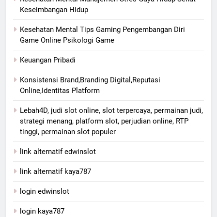
Keseimbangan Hidup
Kesehatan Mental Tips Gaming Pengembangan Diri
Game Online Psikologi Game
Keuangan Pribadi
Konsistensi Brand,Branding Digital,Reputasi
Online,Identitas Platform
Lebah4D, judi slot online, slot terpercaya, permainan judi,
strategi menang, platform slot, perjudian online, RTP
tinggi, permainan slot populer
link alternatif edwinslot
link alternatif kaya787
login edwinslot
login kaya787