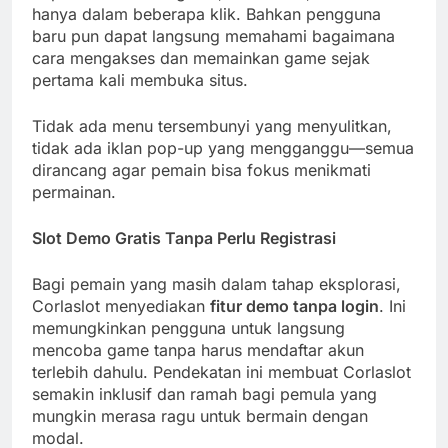
hanya dalam beberapa klik. Bahkan pengguna
baru pun dapat langsung memahami bagaimana
cara mengakses dan memainkan game sejak
pertama kali membuka situs.
Tidak ada menu tersembunyi yang menyulitkan,
tidak ada iklan pop-up yang mengganggu—semua
dirancang agar pemain bisa fokus menikmati
permainan.
Slot Demo Gratis Tanpa Perlu Registrasi
Bagi pemain yang masih dalam tahap eksplorasi,
Corlaslot menyediakan
fitur demo tanpa login
. Ini
memungkinkan pengguna untuk langsung
mencoba game tanpa harus mendaftar akun
terlebih dahulu. Pendekatan ini membuat Corlaslot
semakin inklusif dan ramah bagi pemula yang
mungkin merasa ragu untuk bermain dengan
modal.