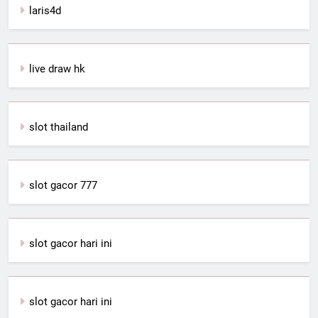
laris4d
live draw hk
slot thailand
slot gacor 777
slot gacor hari ini
slot gacor hari ini