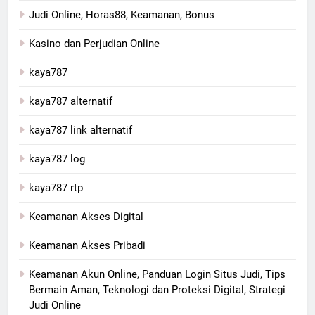
Judi Online, Horas88, Keamanan, Bonus
Kasino dan Perjudian Online
kaya787
kaya787 alternatif
kaya787 link alternatif
kaya787 log
kaya787 rtp
Keamanan Akses Digital
Keamanan Akses Pribadi
Keamanan Akun Online, Panduan Login Situs Judi, Tips
Bermain Aman, Teknologi dan Proteksi Digital, Strategi
Judi Online