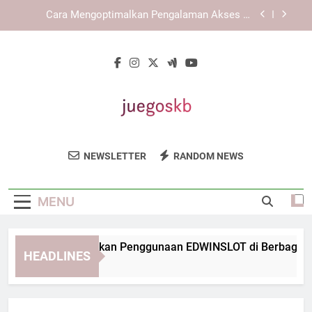
Skip
KAYA787 dengan Dukungan Sistem yang Stabil
to
dan Adaptif untuk Pengalaman Digital yang
Konsisten
content
Mengenal Konsep Layanan Digital yang
Dikembangkan oleh KAYA787
Cara Mengoptimalkan Penggunaan EDWINSLOT
di Berbagai Perangkat secara Efektif
Cara Mengoptimalkan Pengalaman Akses di
Platform LEBAH4D
Juegos KB
KAYA787 dengan Dukungan Sistem yang Stabil
Nikmati Game Dan Hiburan Seru Di
dan Adaptif untuk Pengalaman Digital yang
NEWSLETTER
RANDOM NEWS
Konsisten
Juegos KB. Tempat Terbaik Untuk
Mengenal Konsep Layanan Digital yang
Dikembangkan oleh KAYA787
Penggemar Game.
MENU
ra Mengoptimalkan Penggunaan EDWINSLOT di Berbagai Perang
HEADLINES
eeks Ago