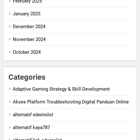
February 2025
January 2025
December 2024
November 2024
October 2024
Categories
Adaptive Gaming Strategy & Skill Development
Akses Platform Troubleshooting Digital Panduan Online
alternatif edwinslot
alternatif kaya787