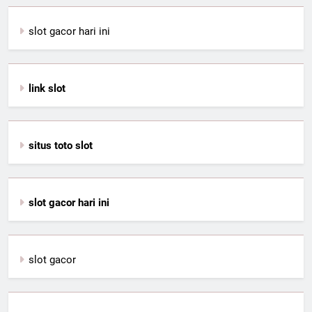
slot gacor hari ini
link slot
situs toto slot
slot gacor hari ini
slot gacor