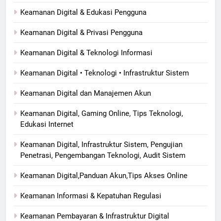
Keamanan Digital & Edukasi Pengguna
Keamanan Digital & Privasi Pengguna
Keamanan Digital & Teknologi Informasi
Keamanan Digital • Teknologi • Infrastruktur Sistem
Keamanan Digital dan Manajemen Akun
Keamanan Digital, Gaming Online, Tips Teknologi,
Edukasi Internet
Keamanan Digital, Infrastruktur Sistem, Pengujian
Penetrasi, Pengembangan Teknologi, Audit Sistem
Keamanan Digital,Panduan Akun,Tips Akses Online
Keamanan Informasi & Kepatuhan Regulasi
Keamanan Pembayaran & Infrastruktur Digital