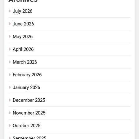
July 2026
June 2026
May 2026
April 2026
March 2026
February 2026
January 2026
December 2025
November 2025
October 2025
September 2025