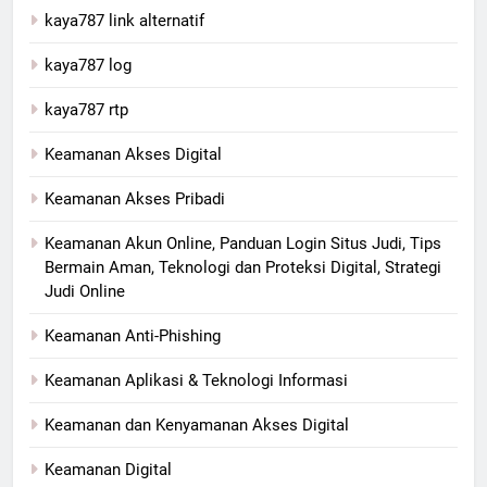
kaya787 link alternatif
kaya787 log
kaya787 rtp
Keamanan Akses Digital
Keamanan Akses Pribadi
Keamanan Akun Online, Panduan Login Situs Judi, Tips
Bermain Aman, Teknologi dan Proteksi Digital, Strategi
Judi Online
Keamanan Anti-Phishing
Keamanan Aplikasi & Teknologi Informasi
Keamanan dan Kenyamanan Akses Digital
Keamanan Digital