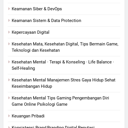
Keamanan Siber & DevOps
Keamanan Sistem & Data Protection
Kepercayaan Digital
Kesehatan Mata, Kesehatan Digital, Tips Bermain Game,
Teknologi dan Kesehatan
Kesehatan Mental · Terapi & Konseling · Life Balance ·
Self-Healing
Kesehatan Mental Manajemen Stres Gaya Hidup Sehat
Keseimbangan Hidup
Kesehatan Mental Tips Gaming Pengembangan Diri
Game Online Psikologi Game
Keuangan Pribadi
Konsistensi Brand,Branding Digital,Reputasi