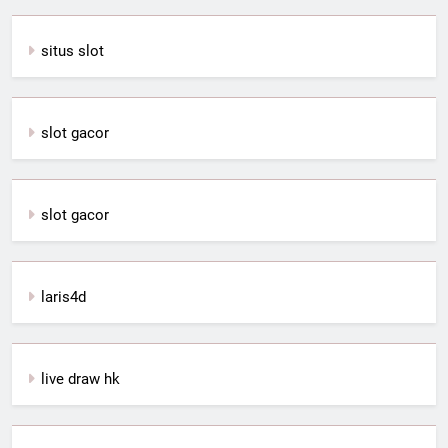
situs slot
slot gacor
slot gacor
laris4d
live draw hk