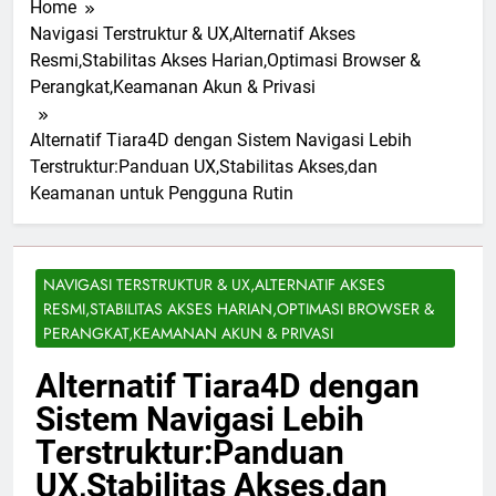
Home
Navigasi Terstruktur & UX,Alternatif Akses
Resmi,Stabilitas Akses Harian,Optimasi Browser &
Perangkat,Keamanan Akun & Privasi
Alternatif Tiara4D dengan Sistem Navigasi Lebih
Terstruktur:Panduan UX,Stabilitas Akses,dan
Keamanan untuk Pengguna Rutin
NAVIGASI TERSTRUKTUR & UX,ALTERNATIF AKSES
RESMI,STABILITAS AKSES HARIAN,OPTIMASI BROWSER &
PERANGKAT,KEAMANAN AKUN & PRIVASI
Alternatif Tiara4D dengan
Sistem Navigasi Lebih
Terstruktur:Panduan
UX,Stabilitas Akses,dan