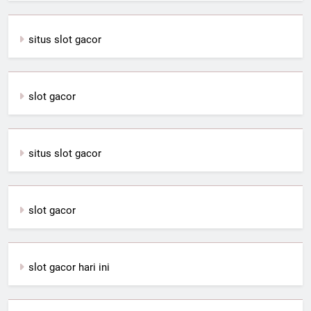
situs slot gacor
slot gacor
situs slot gacor
slot gacor
slot gacor hari ini