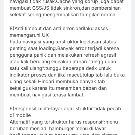
navigasi tidak rusak.Cache yang korup juga dapat
membuat CSS/JS tidak sinkron,dan pembersihan
selektif sering mengembalikan tampilan normal.
8)Anti timeout dan anti error:perilaku akses
memengaruhi UX
Pada navigasi yang terstruktur,kejelasan status
penting saat loading.Banyak error terjadi karena
pengguna panik dan melakukan refresh agresif
atau klik berulang.Gunakan aturan “tunggu dan
satu kali ulang”:tunggu beberapa detik untuk
indikator proses,dan jika macet,tutup tab lalu buka
ulang sekali.Hindari membuka banyak tab
sekaligus karena itu menambah beban dan
membuat navigasi terasa lambat.
9)Responsif multi-layar agar struktur tidak pecah
di mobile
Alternatif yang terstruktur harus responsif:menu
berubah menjadi hamburger menu di layar
kecil,tombol cukup besar untuk tap,dan elemen