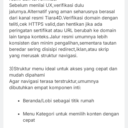
Sebelum menilai UX,verifikasi dulu
jalurnya.Alternatif yang aman seharusnya berasal
dari kanal resmi Tiara4D.Verifikasi domain dengan
teliti,cek HTTPS valid,dan hentikan jika ada
peringatan sertifikat atau URL berubah ke domain
lain tanpa konteks.Jalur resmi umumnya lebih
konsisten dan minim pengalihan,sementara tautan
beredar sering disisipi redirect,iklan,atau skrip
yang merusak struktur navigasi.
3)Struktur menu ideal untuk akses yang cepat dan
mudah dipahami
Agar navigasi terasa terstruktur,umumnya
dibutuhkan empat komponen inti:
Beranda/Lobi sebagai titik rumah
Menu Kategori untuk memilih konten dengan
cepat