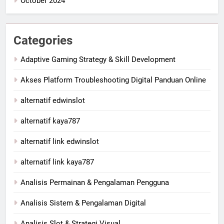
October 2024
Categories
Adaptive Gaming Strategy & Skill Development
Akses Platform Troubleshooting Digital Panduan Online
alternatif edwinslot
alternatif kaya787
alternatif link edwinslot
alternatif link kaya787
Analisis Permainan & Pengalaman Pengguna
Analisis Sistem & Pengalaman Digital
Analisis Slot & Strategi Visual