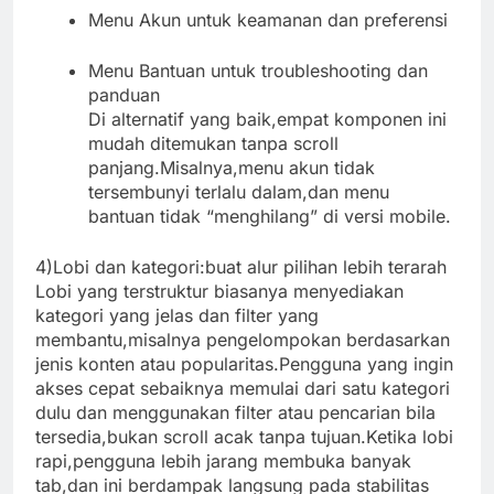
Menu Akun untuk keamanan dan preferensi
Menu Bantuan untuk troubleshooting dan
panduan
Di alternatif yang baik,empat komponen ini
mudah ditemukan tanpa scroll
panjang.Misalnya,menu akun tidak
tersembunyi terlalu dalam,dan menu
bantuan tidak “menghilang” di versi mobile.
4)Lobi dan kategori:buat alur pilihan lebih terarah
Lobi yang terstruktur biasanya menyediakan
kategori yang jelas dan filter yang
membantu,misalnya pengelompokan berdasarkan
jenis konten atau popularitas.Pengguna yang ingin
akses cepat sebaiknya memulai dari satu kategori
dulu dan menggunakan filter atau pencarian bila
tersedia,bukan scroll acak tanpa tujuan.Ketika lobi
rapi,pengguna lebih jarang membuka banyak
tab,dan ini berdampak langsung pada stabilitas