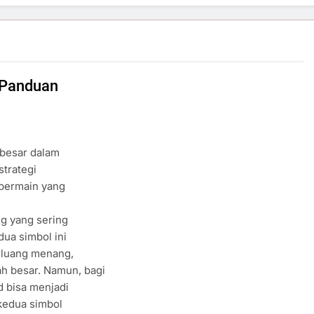
? Panduan
 besar dalam
strategi
 bermain yang
ng yang sering
dua simbol ini
eluang menang,
h besar. Namun, bagi
d bisa menjadi
 kedua simbol