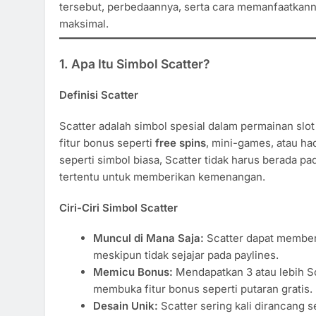
tersebut, perbedaannya, serta cara memanfaatkann
maksimal.
1. Apa Itu Simbol Scatter?
Definisi Scatter
Scatter adalah simbol spesial dalam permainan slo
fitur bonus seperti
free spins
, mini-games, atau ha
seperti simbol biasa, Scatter tidak harus berada p
tertentu untuk memberikan kemenangan.
Ciri-Ciri Simbol Scatter
Muncul di Mana Saja:
Scatter dapat membe
meskipun tidak sejajar pada paylines.
Memicu Bonus:
Mendapatkan 3 atau lebih Sc
membuka fitur bonus seperti putaran gratis.
Desain Unik:
Scatter sering kali dirancang 