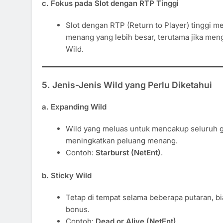
c. Fokus pada Slot dengan RTP Tinggi
Slot dengan RTP (Return to Player) tinggi 
menang yang lebih besar, terutama jika men
Wild.
5. Jenis-Jenis Wild yang Perlu Diketahui
a. Expanding Wild
Wild yang meluas untuk mencakup seluruh 
meningkatkan peluang menang.
Contoh:
Starburst (NetEnt)
.
b. Sticky Wild
Tetap di tempat selama beberapa putaran, bi
bonus.
Contoh:
Dead or Alive (NetEnt)
.