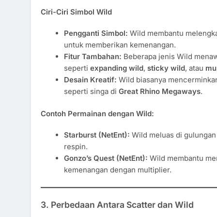
Ciri-Ciri Simbol Wild
Pengganti Simbol:
Wild membantu melengkap
untuk memberikan kemenangan.
Fitur Tambahan:
Beberapa jenis Wild menaw
seperti
expanding wild
,
sticky wild
, atau
mul
Desain Kreatif:
Wild biasanya mencerminkan
seperti singa di
Great Rhino Megaways
.
Contoh Permainan dengan Wild:
Starburst (NetEnt):
Wild meluas di gulunga
respin.
Gonzo’s Quest (NetEnt):
Wild membantu men
kemenangan dengan multiplier.
3. Perbedaan Antara Scatter dan Wild