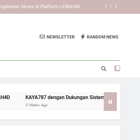
ngalaman Akses di Platform LEBAH4D
uk Pengalaman Digital yang Konsisten
ital yang Dikembangkan oleh KAYA787
NEWSLETTER
RANDOM NEWS
i Berbagai Perangkat secara Efektif
enggemar Game.
ngalaman Akses di Platform LEBAH4D
uk Pengalaman Digital yang Konsisten
ital yang Dikembangkan oleh KAYA787
AYA787 dengan Dukungan Sistem yang Stabil dan Adaptif untu
Weeks Ago