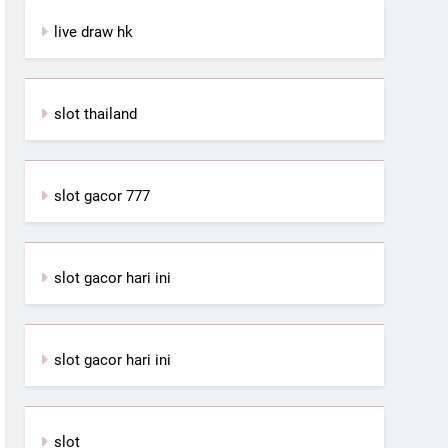
live draw hk
slot thailand
slot gacor 777
slot gacor hari ini
slot gacor hari ini
slot