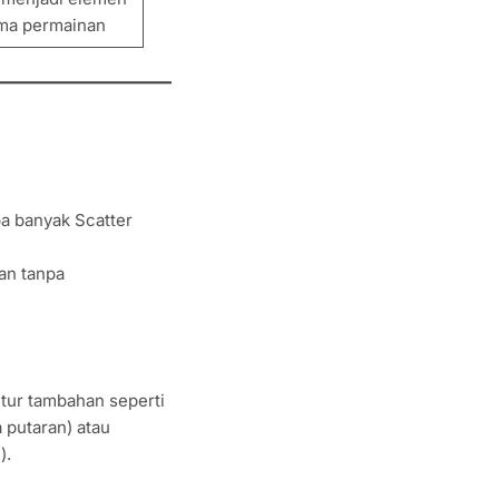
ma permainan
a banyak Scatter
an tanpa
tur tambahan seperti
 putaran) atau
).