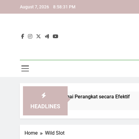
Skip
August 7, 2026
8:58:32 PM
to
content
Jue
Nikmati G
SLOT di Berbagai Perangkat secara Efektif
Cara Meng
2 Weeks Ago
HEADLINES
Home
Wild Slot