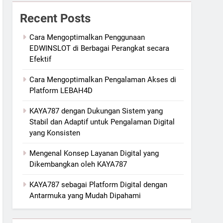
Recent Posts
Cara Mengoptimalkan Penggunaan
EDWINSLOT di Berbagai Perangkat secara
Efektif
Cara Mengoptimalkan Pengalaman Akses di
Platform LEBAH4D
KAYA787 dengan Dukungan Sistem yang
Stabil dan Adaptif untuk Pengalaman Digital
yang Konsisten
Mengenal Konsep Layanan Digital yang
Dikembangkan oleh KAYA787
KAYA787 sebagai Platform Digital dengan
Antarmuka yang Mudah Dipahami