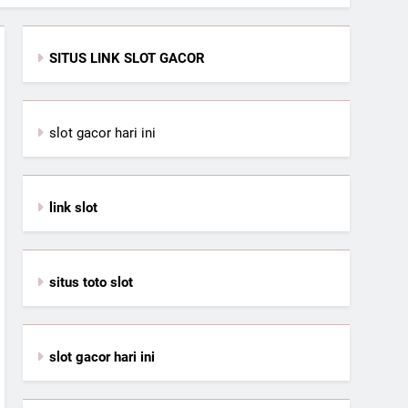
SITUS LINK SLOT GACOR
slot gacor hari ini
link slot
situs toto slot
slot gacor hari ini