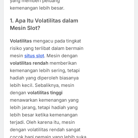
yang memberi peluang
kemenangan lebih besar.
1.
Apa Itu Volatilitas dalam
Mesin Slot?
Volatilitas
mengacu pada tingkat
risiko yang terlibat dalam bermain
mesin
situs slot
. Mesin dengan
volatilitas rendah
memberikan
kemenangan lebih sering, tetapi
hadiah yang diperoleh biasanya
lebih kecil. Sebaliknya, mesin
dengan
volatilitas tinggi
menawarkan kemenangan yang
lebih jarang, tetapi hadiah yang
lebih besar ketika kemenangan
terjadi. Oleh karena itu, mesin
dengan volatilitas rendah sangat
cocok bagi pemain yang lebih suka