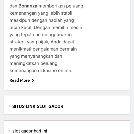
dan
Bonanza
memberikan peluang
kemenangan yang lebih stabil,
meskipun dengan hadiah yang
lebih kecil. Dengan memilih mesin
yang tepat dan menggunakan
strategi yang bijak, Anda dapat
menikmati pengalaman bermain
yang menyenangkan dan
meningkatkan peluang
kemenangan di kasino online.
Read More
SITUS LINK SLOT GACOR
slot gacor hari ini