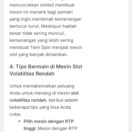
mencocokkan simbol membuat
mesin ini menarik bagi pemain
yang ingin menikmati kemenangan
berturut-turut. Meskipun hadiah
besar tidak sering muncul,
kemenangan yang lebih sering
membuat Twin Spin menjadi mesin
slot yang banyak dimainkan.
4.
Tips Bermain di Mesin Slot
Volatilitas Rendah
Untuk memaksimalkan peluang
Anda untuk menang di mesin
slot
volatilitas rendah
, berikut adalah
beberapa tips yang bisa Anda
coba:
Pilih mesin dengan RTP
tinggi
: Mesin dengan RTP