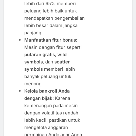
lebih dari 95% memberi
peluang lebih baik untuk
mendapatkan pengembalian
lebih besar dalam jangka
panjang.
Manfaatkan fitur bonus
:
Mesin dengan fitur seperti
putaran gratis
,
wild
symbols
, dan
scatter
symbols
memberi lebih
banyak peluang untuk
menang.
Kelola bankroll Anda
dengan bijak
: Karena
kemenangan pada mesin
dengan volatilitas rendah
lebih kecil, pastikan untuk
mengelola anggaran
permainan Anda agar Anda