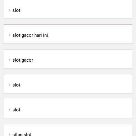
slot
slot gacor hari ini
slot gacor
slot
slot
situs slot