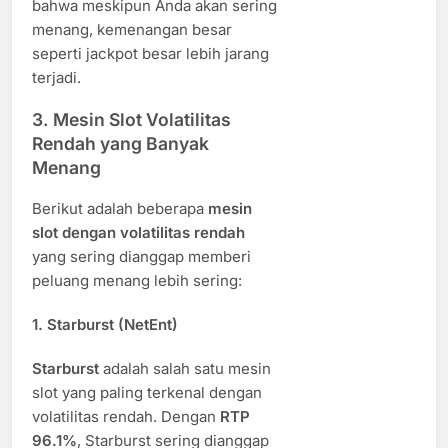
bahwa meskipun Anda akan sering
menang, kemenangan besar
seperti jackpot besar lebih jarang
terjadi.
3.
Mesin Slot Volatilitas
Rendah yang Banyak
Menang
Berikut adalah beberapa
mesin
slot dengan volatilitas rendah
yang sering dianggap memberi
peluang menang lebih sering:
1. Starburst (NetEnt)
Starburst
adalah salah satu mesin
slot yang paling terkenal dengan
volatilitas rendah. Dengan
RTP
96.1%
, Starburst sering dianggap