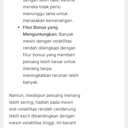
mereka tidak perlu
menunggu lama untuk
merasakan kemenangan.
Fitur Bonus yang
Menguntungkan
: Banyak
mesin dengan volatilitas
rendah dilengkapi dengan
fitur bonus yang memberi
peluang lebih besar untuk
menang tanpa
meningkatkan taruhan lebih
banyak.
Namun, meskipun peluang menang
lebih sering, hadiah pada mesin
slot volatilitas rendah cenderung
lebih kecil dibandingkan dengan
mesin volatilitas tinggi. Ini berarti