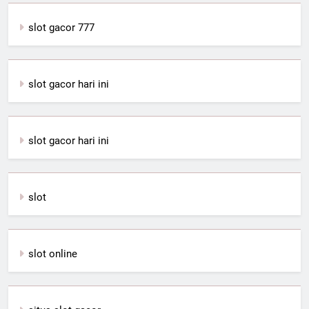
slot gacor 777
slot gacor hari ini
slot gacor hari ini
slot
slot online