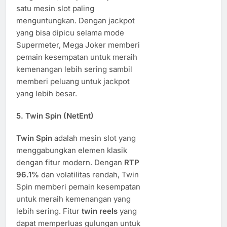
satu mesin slot paling
menguntungkan. Dengan jackpot
yang bisa dipicu selama mode
Supermeter, Mega Joker memberi
pemain kesempatan untuk meraih
kemenangan lebih sering sambil
memberi peluang untuk jackpot
yang lebih besar.
5. Twin Spin (NetEnt)
Twin Spin
adalah mesin slot yang
menggabungkan elemen klasik
dengan fitur modern. Dengan
RTP
96.1%
dan volatilitas rendah, Twin
Spin memberi pemain kesempatan
untuk meraih kemenangan yang
lebih sering. Fitur
twin reels
yang
dapat memperluas gulungan untuk