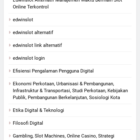
Online Terkontrol
edwinslot
edwinslot alternatif
edwinslot link alternatif
edwinslot login
Efisiensi Pengalaman Pengguna Digital
Ekonomi Perkotaan, Urbanisasi & Pembangunan,
Infrastruktur & Transportasi, Studi Perkotaan, Kebijakan
Publik, Pembangunan Berkelanjutan, Sosiologi Kota
Etika Digital & Teknologi
Filosofi Digital
Gambling, Slot Machines, Online Casino, Strategi