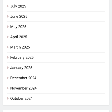
July 2025
June 2025
May 2025
April 2025
March 2025
February 2025
January 2025
December 2024
November 2024
October 2024