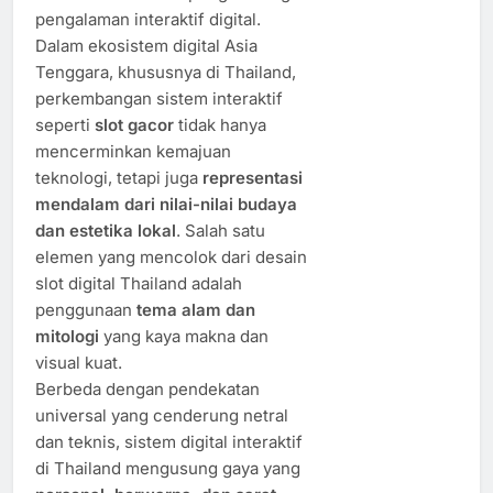
pengalaman interaktif digital.
Dalam ekosistem digital Asia
Tenggara, khususnya di Thailand,
perkembangan sistem interaktif
seperti
slot gacor
tidak hanya
mencerminkan kemajuan
teknologi, tetapi juga
representasi
mendalam dari nilai-nilai budaya
dan estetika lokal
. Salah satu
elemen yang mencolok dari desain
slot digital Thailand adalah
penggunaan
tema alam dan
mitologi
yang kaya makna dan
visual kuat.
Berbeda dengan pendekatan
universal yang cenderung netral
dan teknis, sistem digital interaktif
di Thailand mengusung gaya yang