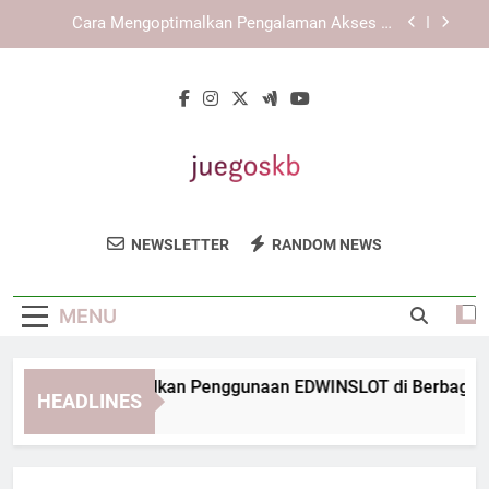
Skip
KAYA787 dengan Dukungan Sistem yang Stabil
to
dan Adaptif untuk Pengalaman Digital yang
Konsisten
content
Mengenal Konsep Layanan Digital yang
Dikembangkan oleh KAYA787
Cara Mengoptimalkan Penggunaan EDWINSLOT
di Berbagai Perangkat secara Efektif
Cara Mengoptimalkan Pengalaman Akses di
Platform LEBAH4D
Juegos KB
KAYA787 dengan Dukungan Sistem yang Stabil
Nikmati Game Dan Hiburan Seru Di
dan Adaptif untuk Pengalaman Digital yang
NEWSLETTER
RANDOM NEWS
Konsisten
Juegos KB. Tempat Terbaik Untuk
Mengenal Konsep Layanan Digital yang
Dikembangkan oleh KAYA787
Penggemar Game.
MENU
ra Mengoptimalkan Penggunaan EDWINSLOT di Berbagai Peran
HEADLINES
Weeks Ago