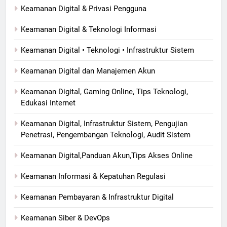
Keamanan Digital & Privasi Pengguna
Keamanan Digital & Teknologi Informasi
Keamanan Digital • Teknologi • Infrastruktur Sistem
Keamanan Digital dan Manajemen Akun
Keamanan Digital, Gaming Online, Tips Teknologi,
Edukasi Internet
Keamanan Digital, Infrastruktur Sistem, Pengujian
Penetrasi, Pengembangan Teknologi, Audit Sistem
Keamanan Digital,Panduan Akun,Tips Akses Online
Keamanan Informasi & Kepatuhan Regulasi
Keamanan Pembayaran & Infrastruktur Digital
Keamanan Siber & DevOps