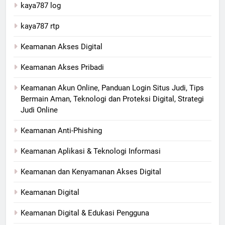
kaya787 log
kaya787 rtp
Keamanan Akses Digital
Keamanan Akses Pribadi
Keamanan Akun Online, Panduan Login Situs Judi, Tips
Bermain Aman, Teknologi dan Proteksi Digital, Strategi
Judi Online
Keamanan Anti-Phishing
Keamanan Aplikasi & Teknologi Informasi
Keamanan dan Kenyamanan Akses Digital
Keamanan Digital
Keamanan Digital & Edukasi Pengguna