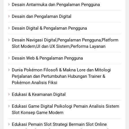
Desain Antarmuka dan Pengalaman Pengguna
Desain dan Pengalaman Digital
Desain Digital & Pengalaman Pengguna
Desain Navigasi Digital,Pengalaman Pengguna,Platform
Slot Modern,UI dan UX Sistem,Performa Layanan
Desain Web & Pengalaman Pengguna
Dunia Pokémon Filosofi & Makna Lore dan Mitologi
Perjalanan dan Pertumbuhan Hubungan Trainer &
Pokémon Analisis Fiksi
Edukasi & Keamanan Digital
Edukasi Game Digital Psikologi Pemain Analisis Sistem
Slot Konsep Game Modern
Edukasi Pemain Slot Strategi Bermain Slot Online