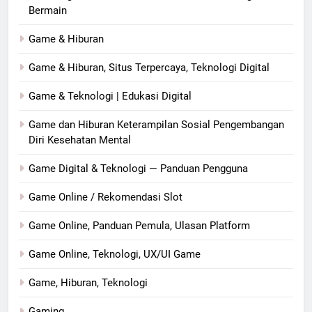
Bermain
Game & Hiburan
Game & Hiburan, Situs Terpercaya, Teknologi Digital
Game & Teknologi | Edukasi Digital
Game dan Hiburan Keterampilan Sosial Pengembangan
Diri Kesehatan Mental
Game Digital & Teknologi — Panduan Pengguna
Game Online / Rekomendasi Slot
Game Online, Panduan Pemula, Ulasan Platform
Game Online, Teknologi, UX/UI Game
Game, Hiburan, Teknologi
Gaming