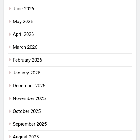
June 2026
May 2026
April 2026
March 2026
February 2026
January 2026
December 2025
November 2025
October 2025
September 2025
August 2025