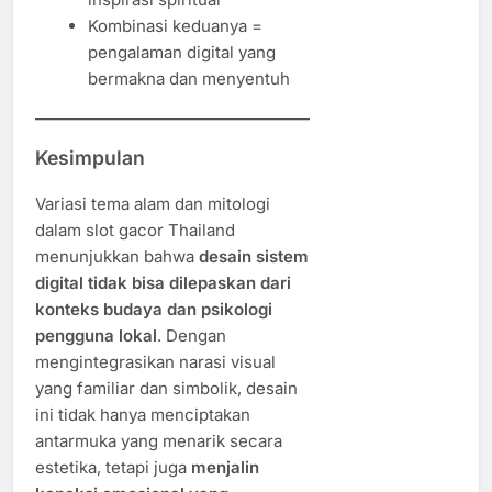
Kombinasi keduanya =
pengalaman digital yang
bermakna dan menyentuh
Kesimpulan
Variasi tema alam dan mitologi
dalam slot gacor Thailand
menunjukkan bahwa
desain sistem
digital tidak bisa dilepaskan dari
konteks budaya dan psikologi
pengguna lokal
. Dengan
mengintegrasikan narasi visual
yang familiar dan simbolik, desain
ini tidak hanya menciptakan
antarmuka yang menarik secara
estetika, tetapi juga
menjalin