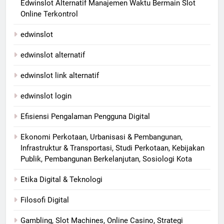
Edwinslot Alternatif Manajemen Waktu Bermain Slot
Online Terkontrol
edwinslot
edwinslot alternatif
edwinslot link alternatif
edwinslot login
Efisiensi Pengalaman Pengguna Digital
Ekonomi Perkotaan, Urbanisasi & Pembangunan,
Infrastruktur & Transportasi, Studi Perkotaan, Kebijakan
Publik, Pembangunan Berkelanjutan, Sosiologi Kota
Etika Digital & Teknologi
Filosofi Digital
Gambling, Slot Machines, Online Casino, Strategi