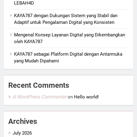
LEBAH4D
KAYA787 dengan Dukungan Sistem yang Stabil dan
Adaptif untuk Pengalaman Digital yang Konsisten
Mengenal Konsep Layanan Digital yang Dikembangkan
oleh KAYA787
KAYA787 sebagai Platform Digital dengan Antarmuka
yang Mudah Dipahami
Recent Comments
A WordPress Commenter
on
Hello world!
Archives
July 2026