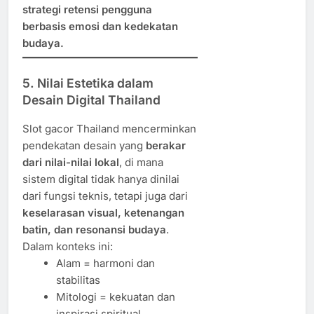
strategi retensi pengguna
berbasis emosi dan kedekatan
budaya.
5. Nilai Estetika dalam
Desain Digital Thailand
Slot gacor Thailand mencerminkan
pendekatan desain yang
berakar
dari nilai-nilai lokal
, di mana
sistem digital tidak hanya dinilai
dari fungsi teknis, tetapi juga dari
keselarasan visual, ketenangan
batin, dan resonansi budaya
.
Dalam konteks ini:
Alam = harmoni dan
stabilitas
Mitologi = kekuatan dan
inspirasi spiritual