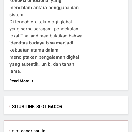
koneksi emosional yang
mendalam antara pengguna dan
sistem.
Di tengah era teknologi global
yang serba seragam, pendekatan
lokal Thailand membuktikan bahwa
identitas budaya bisa menjadi
kekuatan utama dalam
menciptakan pengalaman digital
yang autentik, unik, dan tahan
lama.
Read More
SITUS LINK SLOT GACOR
slot gacor hari ini