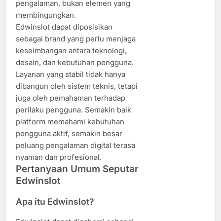
pengalaman, bukan elemen yang
membingungkan.
Edwinslot dapat diposisikan
sebagai brand yang perlu menjaga
keseimbangan antara teknologi,
desain, dan kebutuhan pengguna.
Layanan yang stabil tidak hanya
dibangun oleh sistem teknis, tetapi
juga oleh pemahaman terhadap
perilaku pengguna. Semakin baik
platform memahami kebutuhan
pengguna aktif, semakin besar
peluang pengalaman digital terasa
nyaman dan profesional.
Pertanyaan Umum Seputar
Edwinslot
Apa itu Edwinslot?