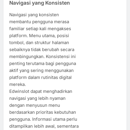
Navigasi yang Konsisten
Navigasi yang konsisten
membantu pengguna merasa
familiar setiap kali mengakses
platform. Menu utama, posisi
tombol, dan struktur halaman
sebaiknya tidak berubah secara
membingungkan. Konsistensi ini
penting terutama bagi pengguna
aktif yang sering menggunakan
platform dalam rutinitas digital
mereka.
Edwinslot dapat menghadirkan
navigasi yang lebih nyaman
dengan menyusun menu
berdasarkan prioritas kebutuhan
pengguna. Informasi utama perlu
ditampilkan lebih awal, sementara