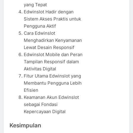
yang Tepat
Edwinslot Hadir dengan
Sistem Akses Praktis untuk
Pengguna Aktif
Cara Edwinslot
Menghadirkan Kenyamanan
Lewat Desain Responsif
Edwinslot Mobile dan Peran
Tampilan Responsif dalam
Aktivitas Digital
Fitur Utama Edwinslot yang
Membantu Pengguna Lebih
Efisien
Keamanan Akun Edwinslot
sebagai Fondasi
Kepercayaan Digital
Kesimpulan