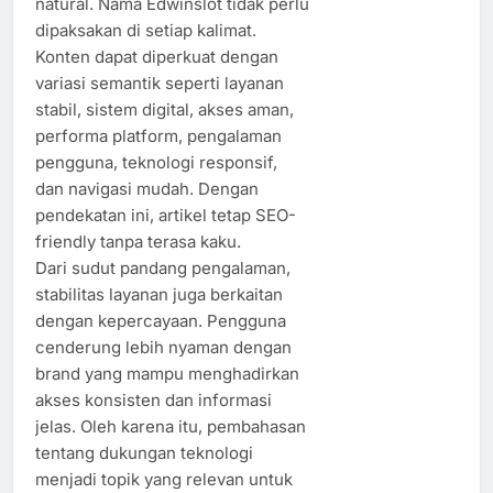
natural. Nama Edwinslot tidak perlu
dipaksakan di setiap kalimat.
Konten dapat diperkuat dengan
variasi semantik seperti layanan
stabil, sistem digital, akses aman,
performa platform, pengalaman
pengguna, teknologi responsif,
dan navigasi mudah. Dengan
pendekatan ini, artikel tetap SEO-
friendly tanpa terasa kaku.
Dari sudut pandang pengalaman,
stabilitas layanan juga berkaitan
dengan kepercayaan. Pengguna
cenderung lebih nyaman dengan
brand yang mampu menghadirkan
akses konsisten dan informasi
jelas. Oleh karena itu, pembahasan
tentang dukungan teknologi
menjadi topik yang relevan untuk