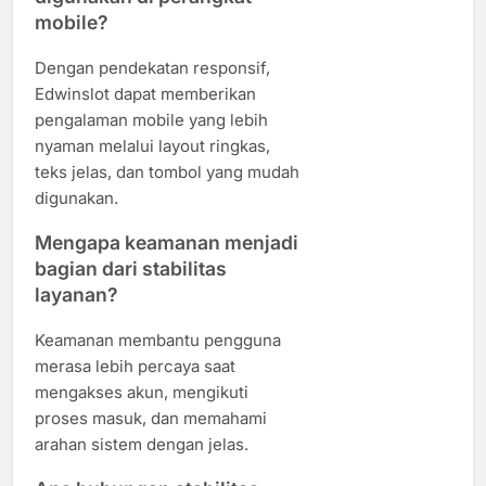
mobile?
Dengan pendekatan responsif,
Edwinslot dapat memberikan
pengalaman mobile yang lebih
nyaman melalui layout ringkas,
teks jelas, dan tombol yang mudah
digunakan.
Mengapa keamanan menjadi
bagian dari stabilitas
layanan?
Keamanan membantu pengguna
merasa lebih percaya saat
mengakses akun, mengikuti
proses masuk, dan memahami
arahan sistem dengan jelas.