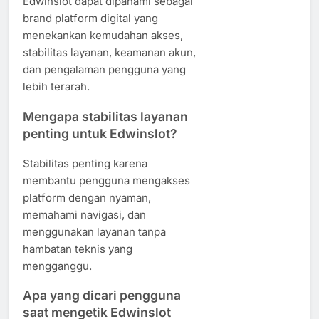
Edwinslot dapat dipahami sebagai
brand platform digital yang
menekankan kemudahan akses,
stabilitas layanan, keamanan akun,
dan pengalaman pengguna yang
lebih terarah.
Mengapa stabilitas layanan
penting untuk Edwinslot?
Stabilitas penting karena
membantu pengguna mengakses
platform dengan nyaman,
memahami navigasi, dan
menggunakan layanan tanpa
hambatan teknis yang
mengganggu.
Apa yang dicari pengguna
saat mengetik Edwinslot