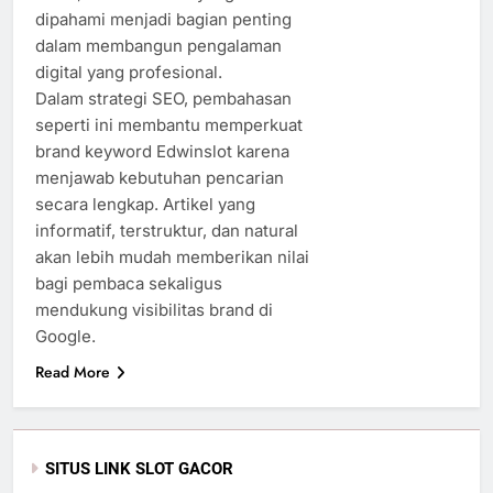
dipahami menjadi bagian penting
dalam membangun pengalaman
digital yang profesional.
Dalam strategi SEO, pembahasan
seperti ini membantu memperkuat
brand keyword Edwinslot karena
menjawab kebutuhan pencarian
secara lengkap. Artikel yang
informatif, terstruktur, dan natural
akan lebih mudah memberikan nilai
bagi pembaca sekaligus
mendukung visibilitas brand di
Google.
Read More
SITUS LINK SLOT GACOR