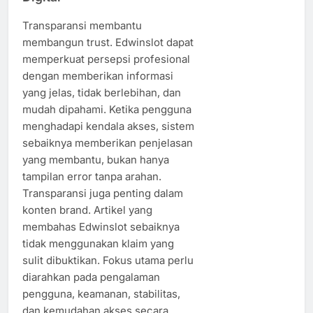
Transparansi membantu
membangun trust. Edwinslot dapat
memperkuat persepsi profesional
dengan memberikan informasi
yang jelas, tidak berlebihan, dan
mudah dipahami. Ketika pengguna
menghadapi kendala akses, sistem
sebaiknya memberikan penjelasan
yang membantu, bukan hanya
tampilan error tanpa arahan.
Transparansi juga penting dalam
konten brand. Artikel yang
membahas Edwinslot sebaiknya
tidak menggunakan klaim yang
sulit dibuktikan. Fokus utama perlu
diarahkan pada pengalaman
pengguna, keamanan, stabilitas,
dan kemudahan akses secara