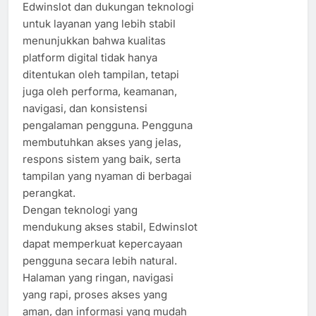
Edwinslot dan dukungan teknologi
untuk layanan yang lebih stabil
menunjukkan bahwa kualitas
platform digital tidak hanya
ditentukan oleh tampilan, tetapi
juga oleh performa, keamanan,
navigasi, dan konsistensi
pengalaman pengguna. Pengguna
membutuhkan akses yang jelas,
respons sistem yang baik, serta
tampilan yang nyaman di berbagai
perangkat.
Dengan teknologi yang
mendukung akses stabil, Edwinslot
dapat memperkuat kepercayaan
pengguna secara lebih natural.
Halaman yang ringan, navigasi
yang rapi, proses akses yang
aman, dan informasi yang mudah