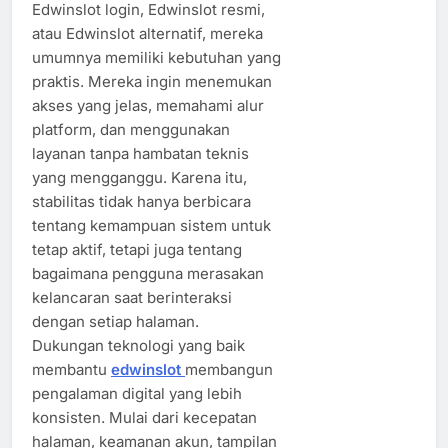
Edwinslot login, Edwinslot resmi,
atau Edwinslot alternatif, mereka
umumnya memiliki kebutuhan yang
praktis. Mereka ingin menemukan
akses yang jelas, memahami alur
platform, dan menggunakan
layanan tanpa hambatan teknis
yang mengganggu. Karena itu,
stabilitas tidak hanya berbicara
tentang kemampuan sistem untuk
tetap aktif, tetapi juga tentang
bagaimana pengguna merasakan
kelancaran saat berinteraksi
dengan setiap halaman.
Dukungan teknologi yang baik
membantu
edwinslot
membangun
pengalaman digital yang lebih
konsisten. Mulai dari kecepatan
halaman, keamanan akun, tampilan