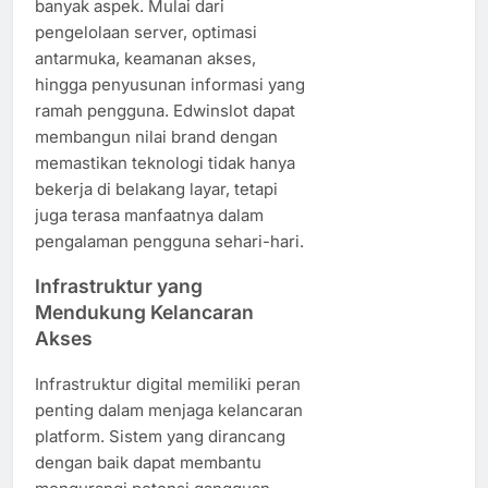
banyak aspek. Mulai dari
pengelolaan server, optimasi
antarmuka, keamanan akses,
hingga penyusunan informasi yang
ramah pengguna. Edwinslot dapat
membangun nilai brand dengan
memastikan teknologi tidak hanya
bekerja di belakang layar, tetapi
juga terasa manfaatnya dalam
pengalaman pengguna sehari-hari.
Infrastruktur yang
Mendukung Kelancaran
Akses
Infrastruktur digital memiliki peran
penting dalam menjaga kelancaran
platform. Sistem yang dirancang
dengan baik dapat membantu