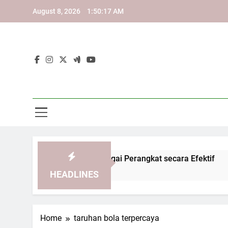
Skip
August 8, 2026
1:50:18 AM
to
content
Jue
Nikmati G
WINSLOT di Berbagai Perangkat secara Efektif
Cara M
3 Weeks 
HEADLINES
Home
taruhan bola terpercaya