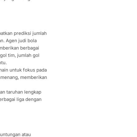
batkan prediksi jumlah
n. Agen judi bola
mberikan berbagai
gol tim, jumlah gol
ntu.
ain untuk fokus pada
 pemenang, memberikan
an taruhan lengkap
erbagai liga dengan
euntungan atau