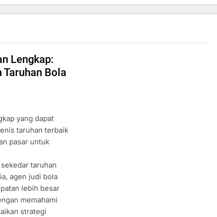
an Lengkap:
 Taruhan Bola
gkap yang dapat
nis taruhan terbaik
an pasar untuk
i sekedar taruhan
a, agen judi bola
patan lebih besar
Dengan memahami
ikan strategi