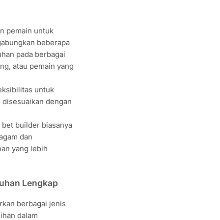
an pemain untuk
gabungkan beberapa
uhan pada berbagai
ing, atau pemain yang
ksibilitas untuk
 disesuaikan dengan
bet builder biasanya
ragam dan
an yang lebih
ruhan Lengkap
rkan berbagai jenis
lihan dalam