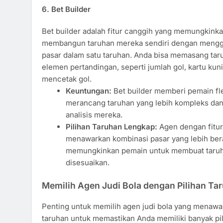
6.
Bet Builder
Bet builder adalah fitur canggih yang memungkink
membangun taruhan mereka sendiri dengan meng
pasar dalam satu taruhan. Anda bisa memasang tar
elemen pertandingan, seperti jumlah gol, kartu kun
mencetak gol.
Keuntungan:
Bet builder memberi pemain fle
merancang taruhan yang lebih kompleks dan
analisis mereka.
Pilihan Taruhan Lengkap:
Agen dengan fitur 
menawarkan kombinasi pasar yang lebih be
memungkinkan pemain untuk membuat taruh
disesuaikan.
Memilih Agen Judi Bola dengan Pilihan Ta
Penting untuk memilih agen judi bola yang menawa
taruhan untuk memastikan Anda memiliki banyak pi