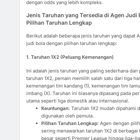
dengan odds yang lebih kompleks.
Jenis Taruhan yang Tersedia di Agen Judi
Pilihan Taruhan Lengkap
Berikut adalah beberapa jenis taruhan yang dapat 
judi bola dengan pilihan taruhan lengkap:
1.
Taruhan 1X2 (Peluang Kemenangan)
Ini adalah jenis taruhan yang paling sederhana da
taruhan 1X2, pemain memilih salah satu dari tiga ha
kemenangan tim kandang (1), kemenangan tim tamu (
imbang (X). Taruhan ini biasanya dipasang pada pe
utama seperti liga domestik atau internasional.
Keuntungan:
Taruhan 1X2 mudah dipahami da
digunakan oleh pemula.
Pilihan Taruhan Lengkap:
Agen dengan pilih
sering menawarkan taruhan 1X2 di berbagai li
besar seperti Premier League hingga liga-li