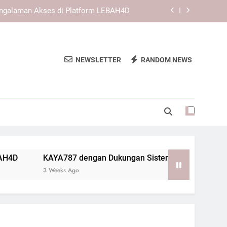
ngalaman Akses di Platform LEBAH4D
uk Pengalaman Digital yang Konsisten
ital yang Dikembangkan oleh KAYA787
NEWSLETTER
RANDOM NEWS
i Berbagai Perangkat secara Efektif
enggemar Game.
ngalaman Akses di Platform LEBAH4D
uk Pengalaman Digital yang Konsisten
ital yang Dikembangkan oleh KAYA787
KAYA787 dengan Dukungan Sistem yang Stabil dan Adaptif u
3 Weeks Ago