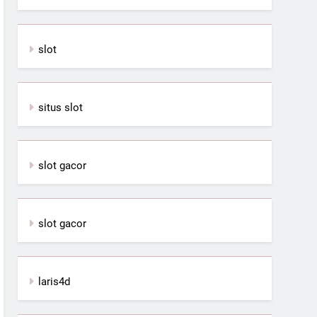
slot
situs slot
slot gacor
slot gacor
laris4d