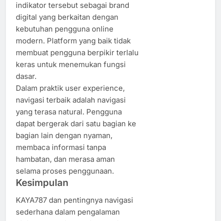
indikator tersebut sebagai brand
digital yang berkaitan dengan
kebutuhan pengguna online
modern. Platform yang baik tidak
membuat pengguna berpikir terlalu
keras untuk menemukan fungsi
dasar.
Dalam praktik user experience,
navigasi terbaik adalah navigasi
yang terasa natural. Pengguna
dapat bergerak dari satu bagian ke
bagian lain dengan nyaman,
membaca informasi tanpa
hambatan, dan merasa aman
selama proses penggunaan.
Kesimpulan
KAYA787 dan pentingnya navigasi
sederhana dalam pengalaman