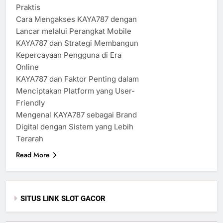
Praktis
Cara Mengakses KAYA787 dengan
Lancar melalui Perangkat Mobile
KAYA787 dan Strategi Membangun
Kepercayaan Pengguna di Era
Online
KAYA787 dan Faktor Penting dalam
Menciptakan Platform yang User-
Friendly
Mengenal KAYA787 sebagai Brand
Digital dengan Sistem yang Lebih
Terarah
Read More
SITUS LINK SLOT GACOR