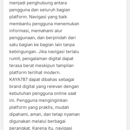
menjadi penghubung antara
pengguna dan seluruh bagian
platform. Navigasi yang baik
membantu pengguna menemukan
informasi, memahami alur
penggunaan, dan berpindah dari
satu bagian ke bagian lain tanpa
kebingungan. Jika navigasi terlalu
rumit, pengalaman digital dapat
terasa berat meskipun tampilan
platform terlihat modern.
KAYA787 dapat dibahas sebagai
brand digital yang relevan dengan
kebutuhan pengguna online saat
ini. Pengguna menginginkan
platform yang praktis, mudah
dipahami, aman, dan tetap nyaman
digunakan melalui berbagai
perangkat. Karena itu, navigasi