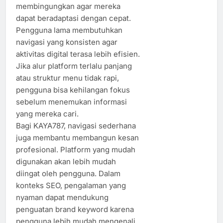
membingungkan agar mereka
dapat beradaptasi dengan cepat.
Pengguna lama membutuhkan
navigasi yang konsisten agar
aktivitas digital terasa lebih efisien.
Jika alur platform terlalu panjang
atau struktur menu tidak rapi,
pengguna bisa kehilangan fokus
sebelum menemukan informasi
yang mereka cari.
Bagi KAYA787, navigasi sederhana
juga membantu membangun kesan
profesional. Platform yang mudah
digunakan akan lebih mudah
diingat oleh pengguna. Dalam
konteks SEO, pengalaman yang
nyaman dapat mendukung
penguatan brand keyword karena
pengguna lebih mudah mengenali