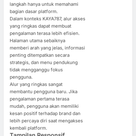
langkah hanya untuk memahami
bagian dasar platform.
Dalam konteks KAYA787, alur akses
yang ringkas dapat membuat
pengalaman terasa lebih efisien.
Halaman utama sebaiknya
memberi arah yang jelas, informasi
penting ditempatkan secara
strategis, dan menu pendukung
tidak mengganggu fokus
pengguna.
Alur yang ringkas sangat
membantu pengguna baru. Jika
pengalaman pertama terasa
mudah, pengguna akan memiliki
kesan positif terhadap brand dan
lebih percaya diri saat mengakses
kembali platform.
Tampilan Responsif