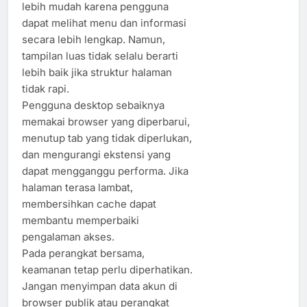
lebih mudah karena pengguna
dapat melihat menu dan informasi
secara lebih lengkap. Namun,
tampilan luas tidak selalu berarti
lebih baik jika struktur halaman
tidak rapi.
Pengguna desktop sebaiknya
memakai browser yang diperbarui,
menutup tab yang tidak diperlukan,
dan mengurangi ekstensi yang
dapat mengganggu performa. Jika
halaman terasa lambat,
membersihkan cache dapat
membantu memperbaiki
pengalaman akses.
Pada perangkat bersama,
keamanan tetap perlu diperhatikan.
Jangan menyimpan data akun di
browser publik atau perangkat