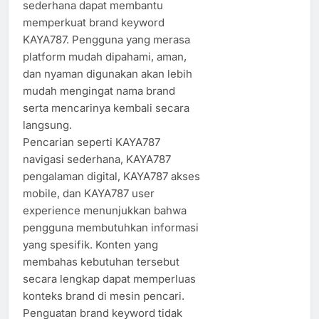
sederhana dapat membantu
memperkuat brand keyword
KAYA787. Pengguna yang merasa
platform mudah dipahami, aman,
dan nyaman digunakan akan lebih
mudah mengingat nama brand
serta mencarinya kembali secara
langsung.
Pencarian seperti KAYA787
navigasi sederhana, KAYA787
pengalaman digital, KAYA787 akses
mobile, dan KAYA787 user
experience menunjukkan bahwa
pengguna membutuhkan informasi
yang spesifik. Konten yang
membahas kebutuhan tersebut
secara lengkap dapat memperluas
konteks brand di mesin pencari.
Penguatan brand keyword tidak