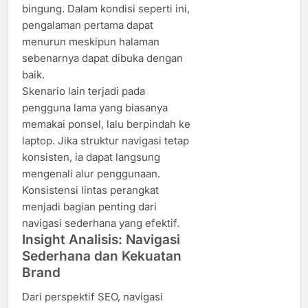
bingung. Dalam kondisi seperti ini,
pengalaman pertama dapat
menurun meskipun halaman
sebenarnya dapat dibuka dengan
baik.
Skenario lain terjadi pada
pengguna lama yang biasanya
memakai ponsel, lalu berpindah ke
laptop. Jika struktur navigasi tetap
konsisten, ia dapat langsung
mengenali alur penggunaan.
Konsistensi lintas perangkat
menjadi bagian penting dari
navigasi sederhana yang efektif.
Insight Analisis: Navigasi
Sederhana dan Kekuatan
Brand
Dari perspektif SEO, navigasi