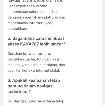
Navigasi adalah bagian utama dari
user experience karena
menentukan seberapa mudah
pengguna memahami platform dan
menemukan informasi yang
dibutuhkan.
5. Bagaimana cara membuat
akses KAYA787 lebih lancar?
Gunakan browser terbaru,
bersihkan cache, tutup aplikasi
atau tab yang tidak diperlukan, dan
pastikan koneksi internet stabil.
6. Apakah keamanan tetap
penting dalam navigasi
sederhana?
Ya. Navigasi yang sederhana tetap