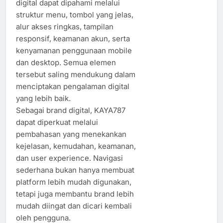
digital dapat dipahami melalui
struktur menu, tombol yang jelas,
alur akses ringkas, tampilan
responsif, keamanan akun, serta
kenyamanan penggunaan mobile
dan desktop. Semua elemen
tersebut saling mendukung dalam
menciptakan pengalaman digital
yang lebih baik.
Sebagai brand digital, KAYA787
dapat diperkuat melalui
pembahasan yang menekankan
kejelasan, kemudahan, keamanan,
dan user experience. Navigasi
sederhana bukan hanya membuat
platform lebih mudah digunakan,
tetapi juga membantu brand lebih
mudah diingat dan dicari kembali
oleh pengguna.