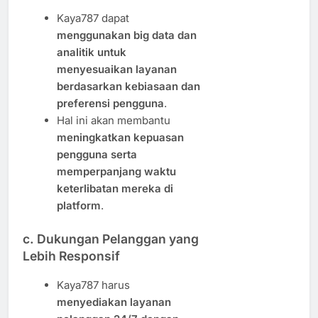
Kaya787 dapat
menggunakan big data dan
analitik untuk
menyesuaikan layanan
berdasarkan kebiasaan dan
preferensi pengguna
.
Hal ini akan membantu
meningkatkan kepuasan
pengguna serta
memperpanjang waktu
keterlibatan mereka di
platform
.
c. Dukungan Pelanggan yang
Lebih Responsif
Kaya787 harus
menyediakan layanan