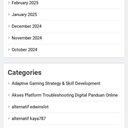
February 2025
January 2025
December 2024
November 2024
October 2024
Categories
Adaptive Gaming Strategy & Skill Development
Akses Platform Troubleshooting Digital Panduan Online
alternatif edwinslot
alternatif kaya787