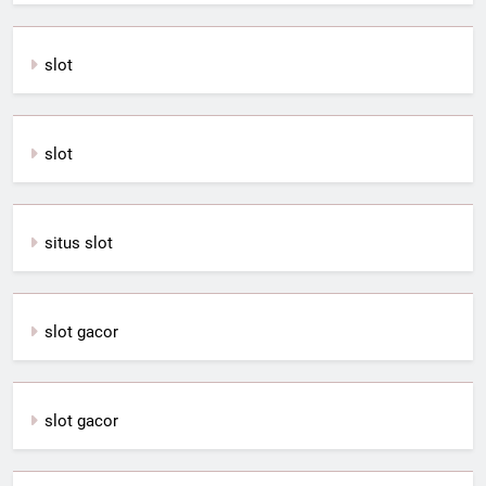
slot
slot
situs slot
slot gacor
slot gacor