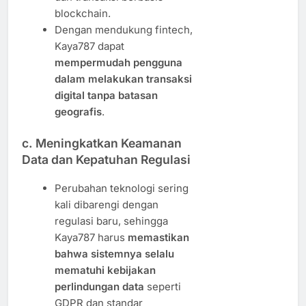
blockchain.
Dengan mendukung fintech,
Kaya787 dapat
mempermudah pengguna
dalam melakukan transaksi
digital tanpa batasan
geografis
.
c. Meningkatkan Keamanan
Data dan Kepatuhan Regulasi
Perubahan teknologi sering
kali dibarengi dengan
regulasi baru, sehingga
Kaya787 harus
memastikan
bahwa sistemnya selalu
mematuhi kebijakan
perlindungan data
seperti
GDPR dan standar