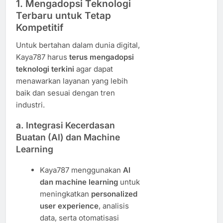
1. Mengadopsi Teknologi
Terbaru untuk Tetap
Kompetitif
Untuk bertahan dalam dunia digital,
Kaya787 harus
terus mengadopsi
teknologi terkini
agar dapat
menawarkan layanan yang lebih
baik dan sesuai dengan tren
industri.
a. Integrasi Kecerdasan
Buatan (AI) dan Machine
Learning
Kaya787 menggunakan
AI
dan machine learning
untuk
meningkatkan
personalized
user experience
, analisis
data, serta otomatisasi