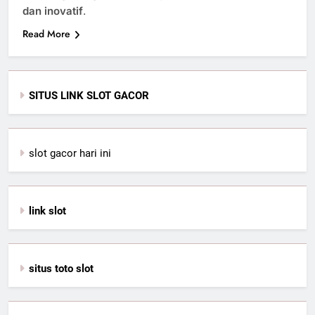
dan inovatif
.
Read More
SITUS LINK SLOT GACOR
slot gacor hari ini
link slot
situs toto slot