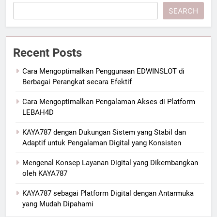
SEARCH
Recent Posts
Cara Mengoptimalkan Penggunaan EDWINSLOT di
Berbagai Perangkat secara Efektif
Cara Mengoptimalkan Pengalaman Akses di Platform
LEBAH4D
KAYA787 dengan Dukungan Sistem yang Stabil dan
Adaptif untuk Pengalaman Digital yang Konsisten
Mengenal Konsep Layanan Digital yang Dikembangkan
oleh KAYA787
KAYA787 sebagai Platform Digital dengan Antarmuka
yang Mudah Dipahami