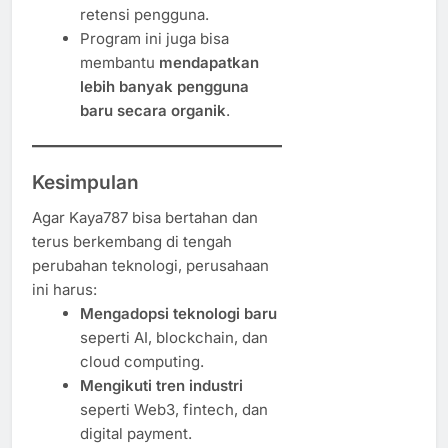
retensi pengguna.
Program ini juga bisa
membantu
mendapatkan
lebih banyak pengguna
baru secara organik
.
Kesimpulan
Agar Kaya787 bisa bertahan dan
terus berkembang di tengah
perubahan teknologi, perusahaan
ini harus:
Mengadopsi teknologi baru
seperti AI, blockchain, dan
cloud computing.
Mengikuti tren industri
seperti Web3, fintech, dan
digital payment.