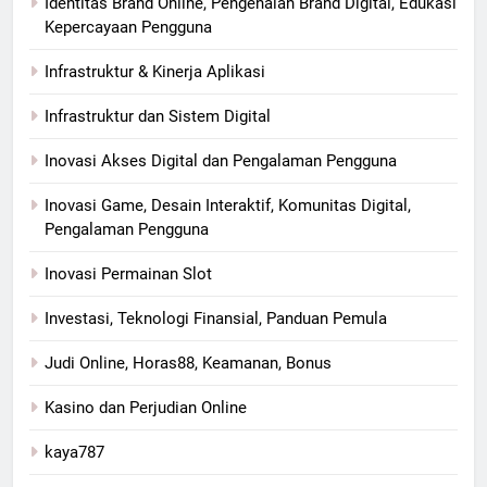
Identitas Brand Online, Pengenalan Brand Digital, Edukasi
Kepercayaan Pengguna
Infrastruktur & Kinerja Aplikasi
Infrastruktur dan Sistem Digital
Inovasi Akses Digital dan Pengalaman Pengguna
Inovasi Game, Desain Interaktif, Komunitas Digital,
Pengalaman Pengguna
Inovasi Permainan Slot
Investasi, Teknologi Finansial, Panduan Pemula
Judi Online, Horas88, Keamanan, Bonus
Kasino dan Perjudian Online
kaya787