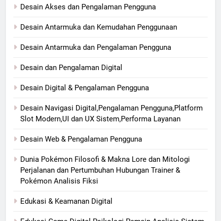
Desain Akses dan Pengalaman Pengguna
Desain Antarmuka dan Kemudahan Penggunaan
Desain Antarmuka dan Pengalaman Pengguna
Desain dan Pengalaman Digital
Desain Digital & Pengalaman Pengguna
Desain Navigasi Digital,Pengalaman Pengguna,Platform
Slot Modern,UI dan UX Sistem,Performa Layanan
Desain Web & Pengalaman Pengguna
Dunia Pokémon Filosofi & Makna Lore dan Mitologi
Perjalanan dan Pertumbuhan Hubungan Trainer &
Pokémon Analisis Fiksi
Edukasi & Keamanan Digital