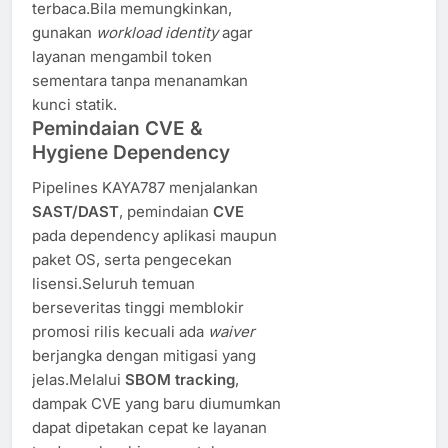
terbaca.Bila memungkinkan,
gunakan
workload identity
agar
layanan mengambil token
sementara tanpa menanamkan
kunci statik.
Pemindaian CVE &
Hygiene Dependency
Pipelines KAYA787 menjalankan
SAST/DAST
, pemindaian
CVE
pada dependency aplikasi maupun
paket OS, serta pengecekan
lisensi.Seluruh temuan
berseveritas tinggi memblokir
promosi rilis kecuali ada
waiver
berjangka dengan mitigasi yang
jelas.Melalui
SBOM tracking
,
dampak CVE yang baru diumumkan
dapat dipetakan cepat ke layanan