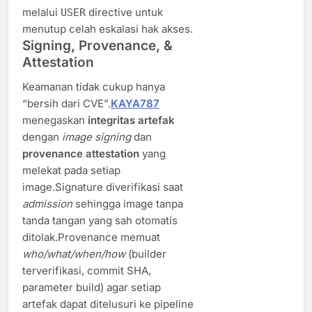
melalui
directive untuk
USER
menutup celah eskalasi hak akses.
Signing, Provenance, &
Attestation
Keamanan tidak cukup hanya
“bersih dari CVE”.
KAYA787
menegaskan
integritas artefak
dengan
image signing
dan
provenance attestation
yang
melekat pada setiap
image.Signature diverifikasi saat
admission
sehingga image tanpa
tanda tangan yang sah otomatis
ditolak.Provenance memuat
who/what/when/how
(builder
terverifikasi, commit SHA,
parameter build) agar setiap
artefak dapat ditelusuri ke pipeline