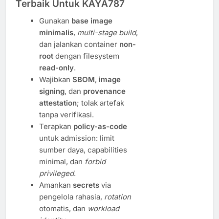
Terbaik Untuk KAYA787
Gunakan
base image
minimalis
,
multi-stage build
,
dan jalankan container
non-
root
dengan filesystem
read-only
.
Wajibkan
SBOM
,
image
signing
, dan
provenance
attestation
; tolak artefak
tanpa verifikasi.
Terapkan
policy-as-code
untuk admission: limit
sumber daya, capabilities
minimal, dan
forbid
privileged
.
Amankan
secrets
via
pengelola rahasia,
rotation
otomatis, dan
workload