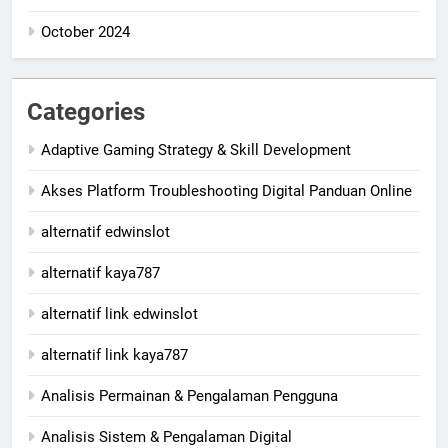
October 2024
Categories
Adaptive Gaming Strategy & Skill Development
Akses Platform Troubleshooting Digital Panduan Online
alternatif edwinslot
alternatif kaya787
alternatif link edwinslot
alternatif link kaya787
Analisis Permainan & Pengalaman Pengguna
Analisis Sistem & Pengalaman Digital