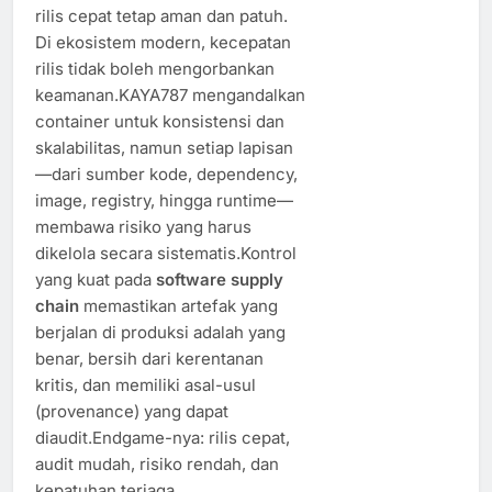
rilis cepat tetap aman dan patuh.
Di ekosistem modern, kecepatan
rilis tidak boleh mengorbankan
keamanan.KAYA787 mengandalkan
container untuk konsistensi dan
skalabilitas, namun setiap lapisan
—dari sumber kode, dependency,
image, registry, hingga runtime—
membawa risiko yang harus
dikelola secara sistematis.Kontrol
yang kuat pada
software supply
chain
memastikan artefak yang
berjalan di produksi adalah yang
benar, bersih dari kerentanan
kritis, dan memiliki asal-usul
(provenance) yang dapat
diaudit.Endgame-nya: rilis cepat,
audit mudah, risiko rendah, dan
kepatuhan terjaga.