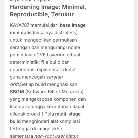
Hardening Image: Minimal,
Reproducible, Terukur
KAYA787 memulai dari
base image
minimalis
(misalnya distroless)
untuk mengecilkan permukaan
serangan dan mengurangi noise
pemindaian CVE.Layering dibuat
deterministik; file build dan
dependensi dipin secara ketat
guna mencegah
version
drift
.Setiap build menghasilkan
SBOM
(Software Bill of Materials)
yang mengekspose komponen dan
lisensi sehingga kerentanan dapat
dilacak proaktif.Pola
multi-stage
build
menghindari alat kompilasi
tertinggal di image akhir,
sementara
non-root user
diatur