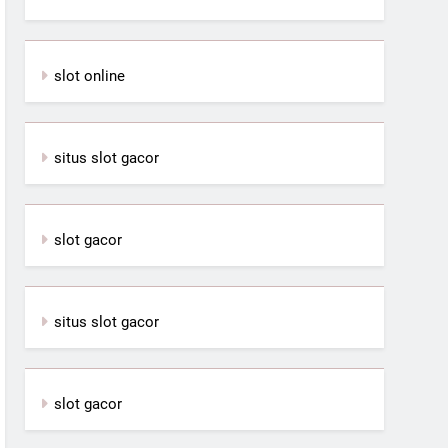
slot online
situs slot gacor
slot gacor
situs slot gacor
slot gacor