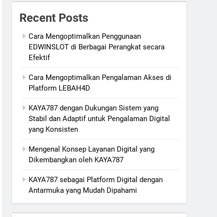
Recent Posts
Cara Mengoptimalkan Penggunaan
EDWINSLOT di Berbagai Perangkat secara
Efektif
Cara Mengoptimalkan Pengalaman Akses di
Platform LEBAH4D
KAYA787 dengan Dukungan Sistem yang
Stabil dan Adaptif untuk Pengalaman Digital
yang Konsisten
Mengenal Konsep Layanan Digital yang
Dikembangkan oleh KAYA787
KAYA787 sebagai Platform Digital dengan
Antarmuka yang Mudah Dipahami