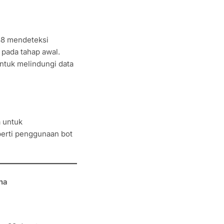
88 mendeteksi
 pada tahap awal.
ntuk melindungi data
a untuk
perti penggunaan bot
na