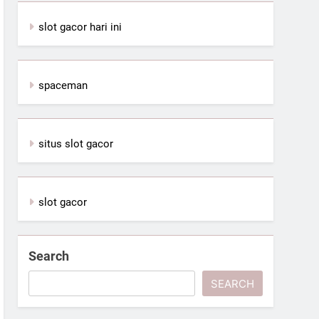
slot gacor hari ini
spaceman
situs slot gacor
slot gacor
Search
SEARCH