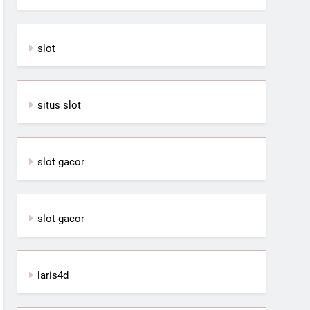
slot
situs slot
slot gacor
slot gacor
laris4d