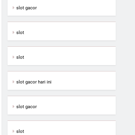
slot gacor
slot
slot
slot gacor hari ini
slot gacor
slot