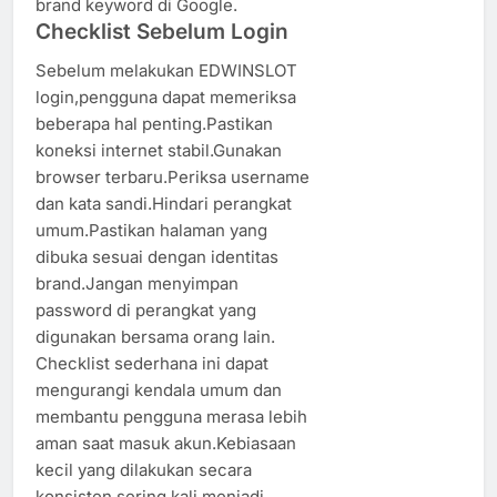
brand keyword di Google.
Checklist Sebelum Login
Sebelum melakukan EDWINSLOT
login,pengguna dapat memeriksa
beberapa hal penting.Pastikan
koneksi internet stabil.Gunakan
browser terbaru.Periksa username
dan kata sandi.Hindari perangkat
umum.Pastikan halaman yang
dibuka sesuai dengan identitas
brand.Jangan menyimpan
password di perangkat yang
digunakan bersama orang lain.
Checklist sederhana ini dapat
mengurangi kendala umum dan
membantu pengguna merasa lebih
aman saat masuk akun.Kebiasaan
kecil yang dilakukan secara
konsisten sering kali menjadi