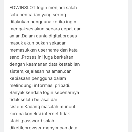
EDWINSLOT login menjadi salah
satu pencarian yang sering
dilakukan pengguna ketika ingin
mengakses akun secara cepat dan
aman.Dalam dunia digital,proses
masuk akun bukan sekadar
memasukkan username dan kata
sandi.Proses ini juga berkaitan
dengan keamanan data,kestabilan
sistem,kejelasan halaman,dan
kebiasaan pengguna dalam
melindungi informasi pribadi.
Banyak kendala login sebenarnya
tidak selalu berasal dari
sistem.Kadang masalah muncul
karena koneksi internet tidak
stabil,password salah
diketik,browser menyimpan data