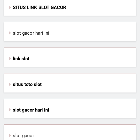
SITUS LINK SLOT GACOR
slot gacor hari ini
link slot
situs toto slot
slot gacor hari ini
slot gacor