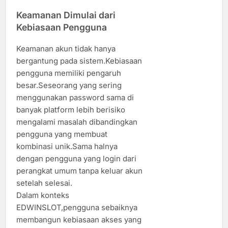
Keamanan Dimulai dari
Kebiasaan Pengguna
Keamanan akun tidak hanya
bergantung pada sistem.Kebiasaan
pengguna memiliki pengaruh
besar.Seseorang yang sering
menggunakan password sama di
banyak platform lebih berisiko
mengalami masalah dibandingkan
pengguna yang membuat
kombinasi unik.Sama halnya
dengan pengguna yang login dari
perangkat umum tanpa keluar akun
setelah selesai.
Dalam konteks
EDWINSLOT,pengguna sebaiknya
membangun kebiasaan akses yang