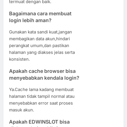
termuat dengan baik.
Bagaimana cara membuat
login lebih aman?
Gunakan kata sandi kuat,jangan
membagikan data akun,hindari
perangkat umum,dan pastikan
halaman yang diakses jelas serta
konsisten.
Apakah cache browser bisa
menyebabkan kendala login?
Ya.Cache lama kadang membuat
halaman tidak tampil normal atau
menyebabkan error saat proses
masuk akun.
Apakah EDWINSLOT bisa