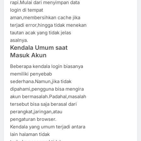
rapi.Mulai dari menyimpan data
login di tempat
aman,membersihkan cache jika
terjadi error,hingga tidak menekan
tautan acak yang tidak jelas
asalnya.
Kendala Umum saat
Masuk Akun
Beberapa kendala login biasanya
memiliki penyebab
sederhana.Namun,jika tidak
dipahami,pengguna bisa mengira
akun bermasalah.Padahal,masalah
tersebut bisa saja berasal dari
perangkat,jaringan,atau
pengaturan browser.
Kendala yang umum terjadi antara
lain halaman tidak