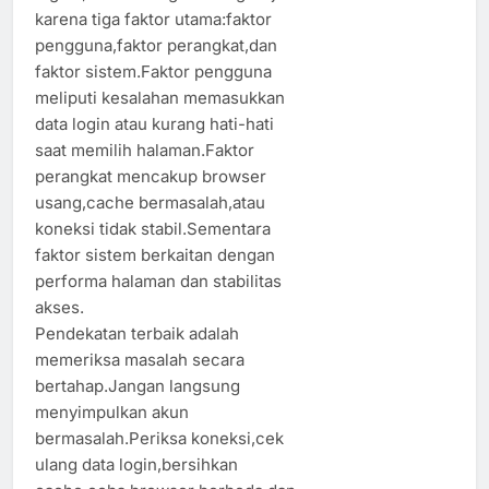
karena tiga faktor utama:faktor
pengguna,faktor perangkat,dan
faktor sistem.Faktor pengguna
meliputi kesalahan memasukkan
data login atau kurang hati-hati
saat memilih halaman.Faktor
perangkat mencakup browser
usang,cache bermasalah,atau
koneksi tidak stabil.Sementara
faktor sistem berkaitan dengan
performa halaman dan stabilitas
akses.
Pendekatan terbaik adalah
memeriksa masalah secara
bertahap.Jangan langsung
menyimpulkan akun
bermasalah.Periksa koneksi,cek
ulang data login,bersihkan