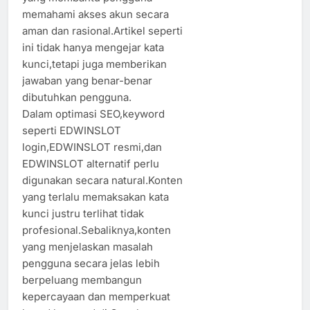
memahami akses akun secara
aman dan rasional.Artikel seperti
ini tidak hanya mengejar kata
kunci,tetapi juga memberikan
jawaban yang benar-benar
dibutuhkan pengguna.
Dalam optimasi SEO,keyword
seperti EDWINSLOT
login,EDWINSLOT resmi,dan
EDWINSLOT alternatif perlu
digunakan secara natural.Konten
yang terlalu memaksakan kata
kunci justru terlihat tidak
profesional.Sebaliknya,konten
yang menjelaskan masalah
pengguna secara jelas lebih
berpeluang membangun
kepercayaan dan memperkuat