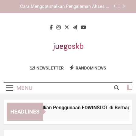
Skip
KAYA787 dengan Dukungan Sistem yang Stabil
to
dan Adaptif untuk Pengalaman Digital yang
Konsisten
content
Mengenal Konsep Layanan Digital yang
Dikembangkan oleh KAYA787
Cara Mengoptimalkan Penggunaan EDWINSLOT
di Berbagai Perangkat secara Efektif
Cara Mengoptimalkan Pengalaman Akses di
Platform LEBAH4D
Juegos KB
KAYA787 dengan Dukungan Sistem yang Stabil
Nikmati Game Dan Hiburan Seru Di
dan Adaptif untuk Pengalaman Digital yang
NEWSLETTER
RANDOM NEWS
Konsisten
Juegos KB. Tempat Terbaik Untuk
Mengenal Konsep Layanan Digital yang
Dikembangkan oleh KAYA787
Penggemar Game.
MENU
ra Mengoptimalkan Penggunaan EDWINSLOT di Berbagai Peran
HEADLINES
Weeks Ago