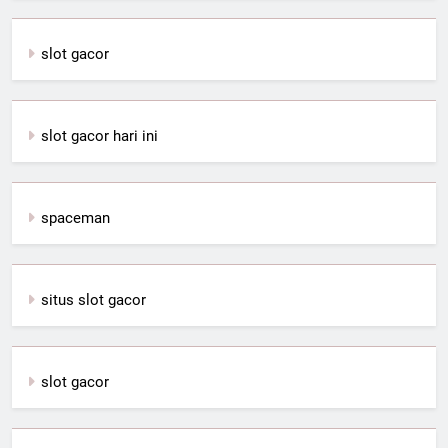
slot gacor
slot gacor hari ini
spaceman
situs slot gacor
slot gacor