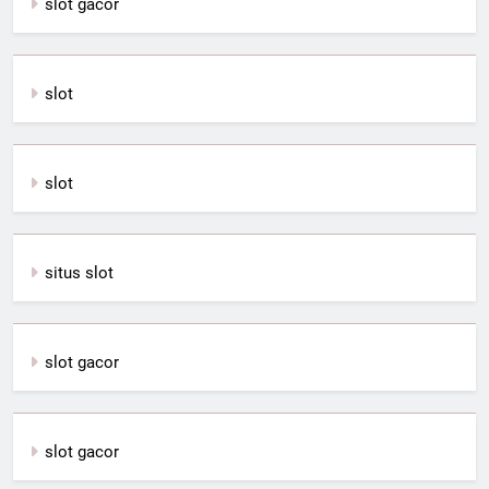
slot gacor
slot
slot
situs slot
slot gacor
slot gacor