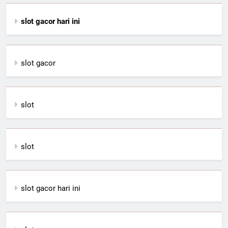
slot gacor hari ini
slot gacor
slot
slot
slot gacor hari ini