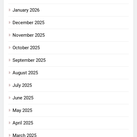
January 2026
December 2025
November 2025
October 2025
September 2025
August 2025
July 2025
June 2025
May 2025
April 2025
March 2025