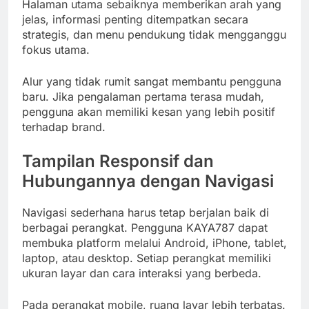
Halaman utama sebaiknya memberikan arah yang
jelas, informasi penting ditempatkan secara
strategis, dan menu pendukung tidak mengganggu
fokus utama.
Alur yang tidak rumit sangat membantu pengguna
baru. Jika pengalaman pertama terasa mudah,
pengguna akan memiliki kesan yang lebih positif
terhadap brand.
Tampilan Responsif dan
Hubungannya dengan Navigasi
Navigasi sederhana harus tetap berjalan baik di
berbagai perangkat. Pengguna KAYA787 dapat
membuka platform melalui Android, iPhone, tablet,
laptop, atau desktop. Setiap perangkat memiliki
ukuran layar dan cara interaksi yang berbeda.
Pada perangkat mobile, ruang layar lebih terbatas.