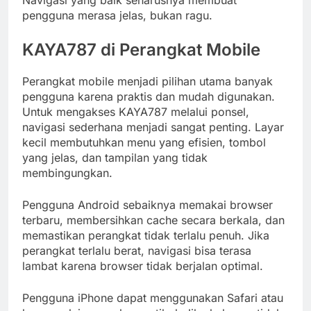
Navigasi yang baik seharusnya membuat
pengguna merasa jelas, bukan ragu.
KAYA787 di Perangkat Mobile
Perangkat mobile menjadi pilihan utama banyak
pengguna karena praktis dan mudah digunakan.
Untuk mengakses KAYA787 melalui ponsel,
navigasi sederhana menjadi sangat penting. Layar
kecil membutuhkan menu yang efisien, tombol
yang jelas, dan tampilan yang tidak
membingungkan.
Pengguna Android sebaiknya memakai browser
terbaru, membersihkan cache secara berkala, dan
memastikan perangkat tidak terlalu penuh. Jika
perangkat terlalu berat, navigasi bisa terasa
lambat karena browser tidak berjalan optimal.
Pengguna iPhone dapat menggunakan Safari atau