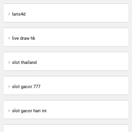
laris4d
live draw hk
slot thailand
slot gacor 777
slot gacor hari ini