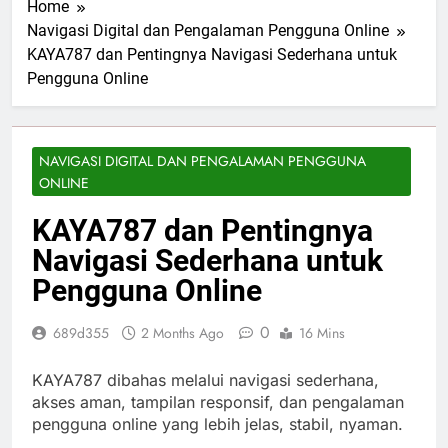
Home
Navigasi Digital dan Pengalaman Pengguna Online
KAYA787 dan Pentingnya Navigasi Sederhana untuk
Pengguna Online
NAVIGASI DIGITAL DAN PENGALAMAN PENGGUNA
ONLINE
KAYA787 dan Pentingnya
Navigasi Sederhana untuk
Pengguna Online
0
689d355
2 Months Ago
16 Mins
KAYA787 dibahas melalui navigasi sederhana,
akses aman, tampilan responsif, dan pengalaman
pengguna online yang lebih jelas, stabil, nyaman.