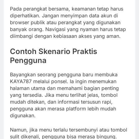
Pada perangkat bersama, keamanan tetap harus
diperhatikan. Jangan menyimpan data akun di
browser publik atau perangkat yang digunakan
banyak orang. Navigasi yang nyaman harus tetap
diimbangi dengan kebiasaan akses yang aman.
Contoh Skenario Praktis
Pengguna
Bayangkan seorang pengguna baru membuka
KAYA787 melalui ponsel. Ia ingin menemukan
halaman utama dan memahami bagian penting
yang tersedia. Jika menu terlihat jelas, tombol
mudah ditekan, dan informasi tersusun rapi,
pengguna akan merasa platform lebih mudah
digunakan.
Namun, jika menu terlalu tersembunyi atau tombol
sulit dikenali, pengguna bisa merasa bingung.