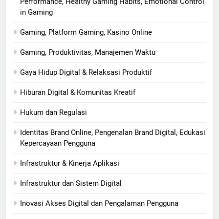
Performance, Healthy Gaming Habits, Emotional Control
in Gaming
Gaming, Platform Gaming, Kasino Online
Gaming, Produktivitas, Manajemen Waktu
Gaya Hidup Digital & Relaksasi Produktif
Hiburan Digital & Komunitas Kreatif
Hukum dan Regulasi
Identitas Brand Online, Pengenalan Brand Digital, Edukasi
Kepercayaan Pengguna
Infrastruktur & Kinerja Aplikasi
Infrastruktur dan Sistem Digital
Inovasi Akses Digital dan Pengalaman Pengguna