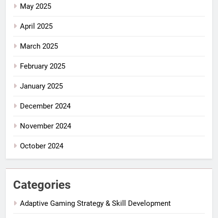
May 2025
April 2025
March 2025
February 2025
January 2025
December 2024
November 2024
October 2024
Categories
Adaptive Gaming Strategy & Skill Development