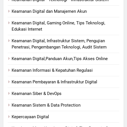
Keamanan Digital dan Manajemen Akun
Keamanan Digital, Gaming Online, Tips Teknologi,
Edukasi Internet
Keamanan Digital, Infrastruktur Sistem, Pengujian
Penetrasi, Pengembangan Teknologi, Audit Sistem
Keamanan Digital,Panduan Akun,Tips Akses Online
Keamanan Informasi & Kepatuhan Regulasi
Keamanan Pembayaran & Infrastruktur Digital
Keamanan Siber & DevOps
Keamanan Sistem & Data Protection
Kepercayaan Digital