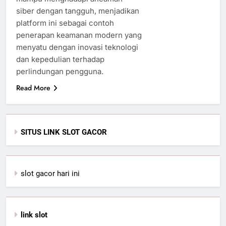
siber dengan tangguh, menjadikan
platform ini sebagai contoh
penerapan keamanan modern yang
menyatu dengan inovasi teknologi
dan kepedulian terhadap
perlindungan pengguna.
Read More
SITUS LINK SLOT GACOR
slot gacor hari ini
link slot