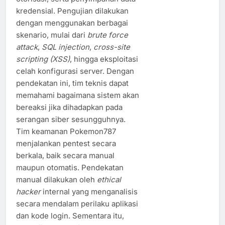
kredensial. Pengujian dilakukan
dengan menggunakan berbagai
skenario, mulai dari
brute force
attack
,
SQL injection
,
cross-site
scripting (XSS)
, hingga eksploitasi
celah konfigurasi server. Dengan
pendekatan ini, tim teknis dapat
memahami bagaimana sistem akan
bereaksi jika dihadapkan pada
serangan siber sesungguhnya.
Tim keamanan Pokemon787
menjalankan pentest secara
berkala, baik secara manual
maupun otomatis. Pendekatan
manual dilakukan oleh
ethical
hacker
internal yang menganalisis
secara mendalam perilaku aplikasi
dan kode login. Sementara itu,