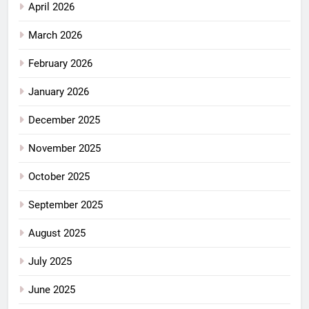
April 2026
March 2026
February 2026
January 2026
December 2025
November 2025
October 2025
September 2025
August 2025
July 2025
June 2025