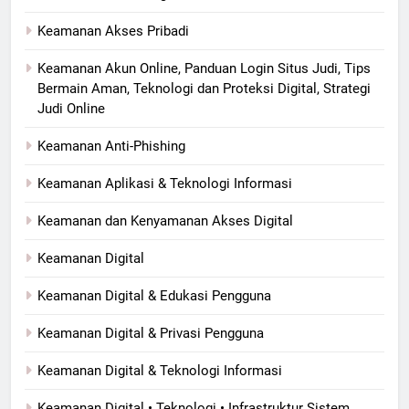
Keamanan Akses Pribadi
Keamanan Akun Online, Panduan Login Situs Judi, Tips
Bermain Aman, Teknologi dan Proteksi Digital, Strategi
Judi Online
Keamanan Anti-Phishing
Keamanan Aplikasi & Teknologi Informasi
Keamanan dan Kenyamanan Akses Digital
Keamanan Digital
Keamanan Digital & Edukasi Pengguna
Keamanan Digital & Privasi Pengguna
Keamanan Digital & Teknologi Informasi
Keamanan Digital • Teknologi • Infrastruktur Sistem