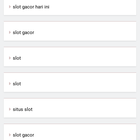
slot gacor hari ini
slot gacor
slot
slot
situs slot
slot gacor