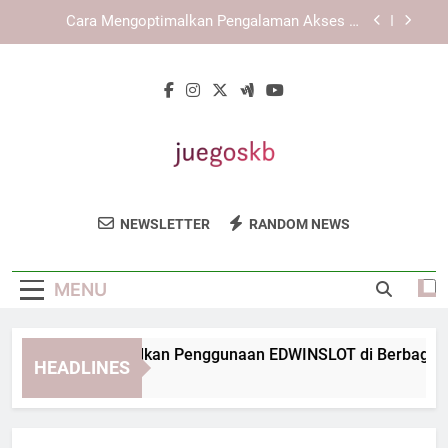
Skip
KAYA787 dengan Dukungan Sistem yang Stabil
to
dan Adaptif untuk Pengalaman Digital yang
Konsisten
content
Mengenal Konsep Layanan Digital yang
Dikembangkan oleh KAYA787
Cara Mengoptimalkan Penggunaan EDWINSLOT
di Berbagai Perangkat secara Efektif
Cara Mengoptimalkan Pengalaman Akses di
Platform LEBAH4D
Juegos KB
KAYA787 dengan Dukungan Sistem yang Stabil
Nikmati Game Dan Hiburan Seru Di
dan Adaptif untuk Pengalaman Digital yang
NEWSLETTER
RANDOM NEWS
Konsisten
Juegos KB. Tempat Terbaik Untuk
Mengenal Konsep Layanan Digital yang
Dikembangkan oleh KAYA787
Penggemar Game.
MENU
ra Mengoptimalkan Penggunaan EDWINSLOT di Berbagai Peran
HEADLINES
eeks Ago