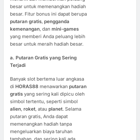
besar untuk memenangkan hadiah
besar. Fitur bonus ini dapat berupa
putaran gratis
,
pengganda
kemenangan
, dan
mini-games
yang memberi Anda peluang lebih
besar untuk meraih hadiah besar.
a. Putaran Gratis yang Sering
Terjadi
Banyak slot bertema luar angkasa
di
HORAS88
menawarkan
putaran
gratis
yang sering kali dipicu oleh
simbol tertentu, seperti simbol
alien
,
roket
, atau
planet
. Selama
putaran gratis, Anda dapat
memenangkan hadiah tanpa
mengeluarkan biaya taruhan
tambahan, dan sering kali ada