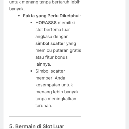
untuk menang tanpa bertaruh lebih
banyak.
Fakta yang Perlu Diketahui:
HORAS88
memiliki
slot bertema luar
angkasa dengan
simbol scatter
yang
memicu putaran gratis
atau fitur bonus
lainnya.
Simbol scatter
memberi Anda
kesempatan untuk
menang lebih banyak
tanpa meningkatkan
taruhan.
5. Bermain di Slot Luar