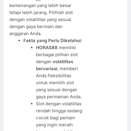
kemenangan yang lebih besar
tetapi lebih jarang. Pilihlah slot
dengan volatilitas yang sesuai
dengan gaya bermain dan
anggaran Anda.
Fakta yang Perlu Diketahui:
HORAS88
memiliki
berbagai pilihan slot
dengan
volatilitas
bervariasi
, memberi
Anda fleksibilitas
untuk memilih slot
yang sesuai dengan
gaya permainan Anda.
Slot dengan volatilitas
rendah hingga sedang
cocok bagi pemain
yang ingin meraih