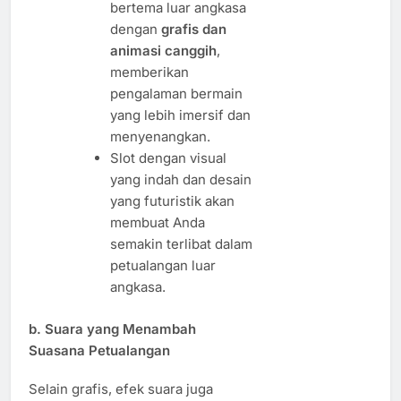
bertema luar angkasa
dengan
grafis dan
animasi canggih
,
memberikan
pengalaman bermain
yang lebih imersif dan
menyenangkan.
Slot dengan visual
yang indah dan desain
yang futuristik akan
membuat Anda
semakin terlibat dalam
petualangan luar
angkasa.
b. Suara yang Menambah
Suasana Petualangan
Selain grafis, efek suara juga