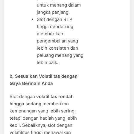
untuk menang dalam
jangka panjang.
Slot dengan RTP
tinggi cenderung
memberikan
pengembalian yang
lebih konsisten dan
peluang menang yang
lebih baik.
b. Sesuaikan Volatilitas dengan
Gaya Bermain Anda
Slot dengan
volatilitas rendah
hingga sedang
memberikan
kemenangan yang lebih sering,
tetapi dengan hadiah yang lebih
kecil. Sebaliknya, slot dengan
volatilitas tinggi menawarkan