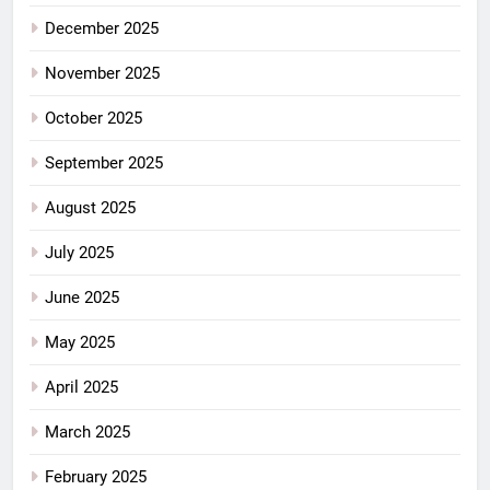
December 2025
November 2025
October 2025
September 2025
August 2025
July 2025
June 2025
May 2025
April 2025
March 2025
February 2025