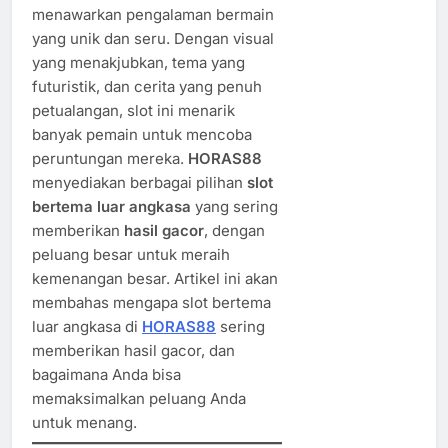
menawarkan pengalaman bermain
yang unik dan seru. Dengan visual
yang menakjubkan, tema yang
futuristik, dan cerita yang penuh
petualangan, slot ini menarik
banyak pemain untuk mencoba
peruntungan mereka.
HORAS88
menyediakan berbagai pilihan
slot
bertema luar angkasa
yang sering
memberikan
hasil gacor
, dengan
peluang besar untuk meraih
kemenangan besar. Artikel ini akan
membahas mengapa slot bertema
luar angkasa di
HORAS88
sering
memberikan hasil gacor, dan
bagaimana Anda bisa
memaksimalkan peluang Anda
untuk menang.