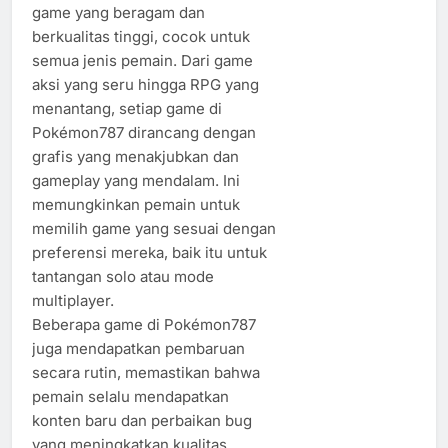
game yang beragam dan
berkualitas tinggi, cocok untuk
semua jenis pemain. Dari game
aksi yang seru hingga RPG yang
menantang, setiap game di
Pokémon787 dirancang dengan
grafis yang menakjubkan dan
gameplay yang mendalam. Ini
memungkinkan pemain untuk
memilih game yang sesuai dengan
preferensi mereka, baik itu untuk
tantangan solo atau mode
multiplayer.
Beberapa game di Pokémon787
juga mendapatkan pembaruan
secara rutin, memastikan bahwa
pemain selalu mendapatkan
konten baru dan perbaikan bug
yang meningkatkan kualitas