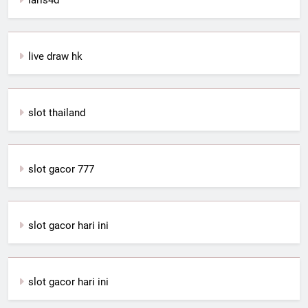
live draw hk
slot thailand
slot gacor 777
slot gacor hari ini
slot gacor hari ini