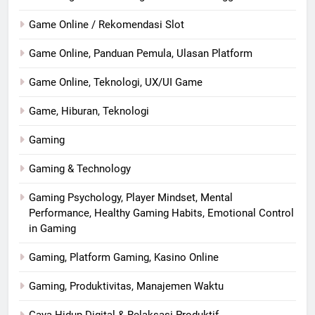
Game Online / Rekomendasi Slot
Game Online, Panduan Pemula, Ulasan Platform
Game Online, Teknologi, UX/UI Game
Game, Hiburan, Teknologi
Gaming
Gaming & Technology
Gaming Psychology, Player Mindset, Mental
Performance, Healthy Gaming Habits, Emotional Control
in Gaming
Gaming, Platform Gaming, Kasino Online
Gaming, Produktivitas, Manajemen Waktu
Gaya Hidup Digital & Relaksasi Produktif