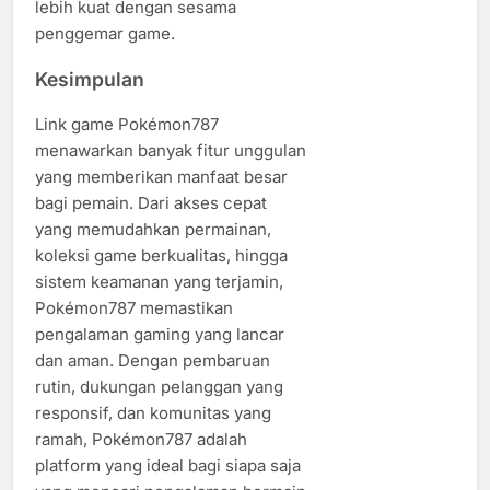
lebih kuat dengan sesama
penggemar game.
Kesimpulan
Link game Pokémon787
menawarkan banyak fitur unggulan
yang memberikan manfaat besar
bagi pemain. Dari akses cepat
yang memudahkan permainan,
koleksi game berkualitas, hingga
sistem keamanan yang terjamin,
Pokémon787 memastikan
pengalaman gaming yang lancar
dan aman. Dengan pembaruan
rutin, dukungan pelanggan yang
responsif, dan komunitas yang
ramah, Pokémon787 adalah
platform yang ideal bagi siapa saja