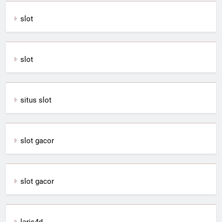
slot
slot
situs slot
slot gacor
slot gacor
laris4d