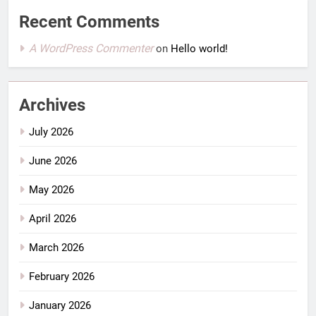
Recent Comments
A WordPress Commenter
on
Hello world!
Archives
July 2026
June 2026
May 2026
April 2026
March 2026
February 2026
January 2026