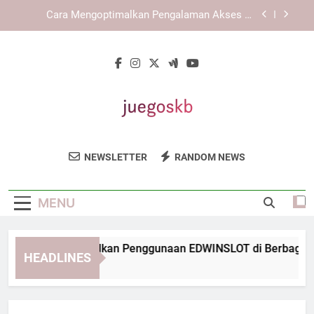
Skip
KAYA787 dengan Dukungan Sistem yang Stabil
to
dan Adaptif untuk Pengalaman Digital yang
Konsisten
content
Mengenal Konsep Layanan Digital yang
Dikembangkan oleh KAYA787
Cara Mengoptimalkan Penggunaan EDWINSLOT
di Berbagai Perangkat secara Efektif
Cara Mengoptimalkan Pengalaman Akses di
Platform LEBAH4D
Juegos KB
KAYA787 dengan Dukungan Sistem yang Stabil
Nikmati Game Dan Hiburan Seru Di
dan Adaptif untuk Pengalaman Digital yang
NEWSLETTER
RANDOM NEWS
Konsisten
Juegos KB. Tempat Terbaik Untuk
Mengenal Konsep Layanan Digital yang
Dikembangkan oleh KAYA787
Penggemar Game.
MENU
ra Mengoptimalkan Penggunaan EDWINSLOT di Berbagai Peran
HEADLINES
Weeks Ago