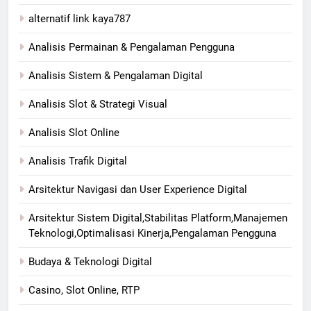
alternatif link kaya787
Analisis Permainan & Pengalaman Pengguna
Analisis Sistem & Pengalaman Digital
Analisis Slot & Strategi Visual
Analisis Slot Online
Analisis Trafik Digital
Arsitektur Navigasi dan User Experience Digital
Arsitektur Sistem Digital,Stabilitas Platform,Manajemen
Teknologi,Optimalisasi Kinerja,Pengalaman Pengguna
Budaya & Teknologi Digital
Casino, Slot Online, RTP