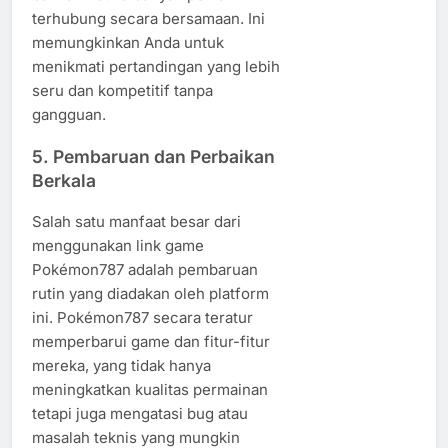
terhubung secara bersamaan. Ini
memungkinkan Anda untuk
menikmati pertandingan yang lebih
seru dan kompetitif tanpa
gangguan.
5. Pembaruan dan Perbaikan
Berkala
Salah satu manfaat besar dari
menggunakan link game
Pokémon787 adalah pembaruan
rutin yang diadakan oleh platform
ini. Pokémon787 secara teratur
memperbarui game dan fitur-fitur
mereka, yang tidak hanya
meningkatkan kualitas permainan
tetapi juga mengatasi bug atau
masalah teknis yang mungkin