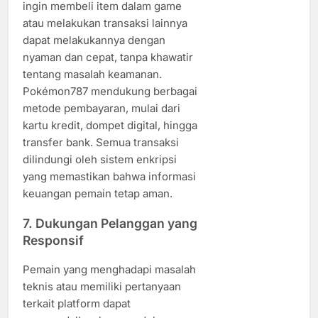
ingin membeli item dalam game
atau melakukan transaksi lainnya
dapat melakukannya dengan
nyaman dan cepat, tanpa khawatir
tentang masalah keamanan.
Pokémon787 mendukung berbagai
metode pembayaran, mulai dari
kartu kredit, dompet digital, hingga
transfer bank. Semua transaksi
dilindungi oleh sistem enkripsi
yang memastikan bahwa informasi
keuangan pemain tetap aman.
7. Dukungan Pelanggan yang
Responsif
Pemain yang menghadapi masalah
teknis atau memiliki pertanyaan
terkait platform dapat