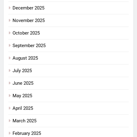
December 2025
November 2025
October 2025
September 2025
August 2025
July 2025
June 2025
May 2025
April 2025
March 2025
February 2025