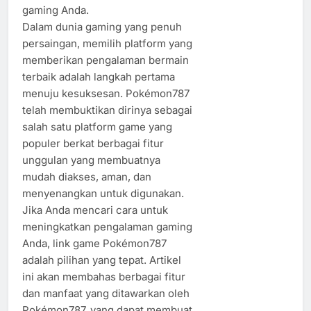
gaming Anda.
Dalam dunia gaming yang penuh
persaingan, memilih platform yang
memberikan pengalaman bermain
terbaik adalah langkah pertama
menuju kesuksesan. Pokémon787
telah membuktikan dirinya sebagai
salah satu platform game yang
populer berkat berbagai fitur
unggulan yang membuatnya
mudah diakses, aman, dan
menyenangkan untuk digunakan.
Jika Anda mencari cara untuk
meningkatkan pengalaman gaming
Anda, link game Pokémon787
adalah pilihan yang tepat. Artikel
ini akan membahas berbagai fitur
dan manfaat yang ditawarkan oleh
Pokémon787, yang dapat membuat