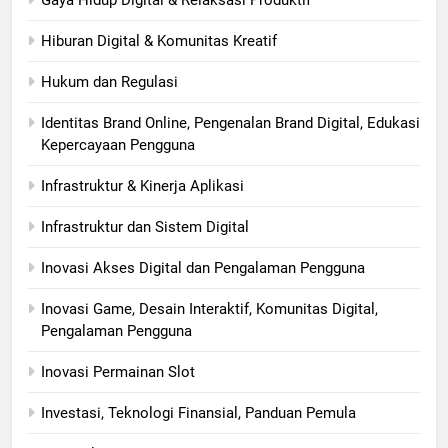
Hiburan Digital & Komunitas Kreatif
Hukum dan Regulasi
Identitas Brand Online, Pengenalan Brand Digital, Edukasi
Kepercayaan Pengguna
Infrastruktur & Kinerja Aplikasi
Infrastruktur dan Sistem Digital
Inovasi Akses Digital dan Pengalaman Pengguna
Inovasi Game, Desain Interaktif, Komunitas Digital,
Pengalaman Pengguna
Inovasi Permainan Slot
Investasi, Teknologi Finansial, Panduan Pemula