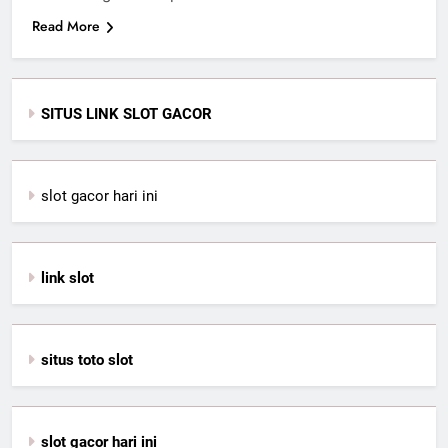
Read More
SITUS LINK SLOT GACOR
slot gacor hari ini
link slot
situs toto slot
slot gacor hari ini