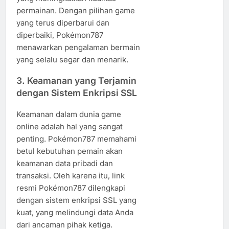
permainan. Dengan pilihan game
yang terus diperbarui dan
diperbaiki, Pokémon787
menawarkan pengalaman bermain
yang selalu segar dan menarik.
3. Keamanan yang Terjamin
dengan Sistem Enkripsi SSL
Keamanan dalam dunia game
online adalah hal yang sangat
penting. Pokémon787 memahami
betul kebutuhan pemain akan
keamanan data pribadi dan
transaksi. Oleh karena itu, link
resmi Pokémon787 dilengkapi
dengan sistem enkripsi SSL yang
kuat, yang melindungi data Anda
dari ancaman pihak ketiga.