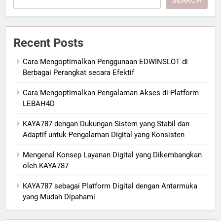
SEARCH
Recent Posts
Cara Mengoptimalkan Penggunaan EDWINSLOT di
Berbagai Perangkat secara Efektif
Cara Mengoptimalkan Pengalaman Akses di Platform
LEBAH4D
KAYA787 dengan Dukungan Sistem yang Stabil dan
Adaptif untuk Pengalaman Digital yang Konsisten
Mengenal Konsep Layanan Digital yang Dikembangkan
oleh KAYA787
KAYA787 sebagai Platform Digital dengan Antarmuka
yang Mudah Dipahami