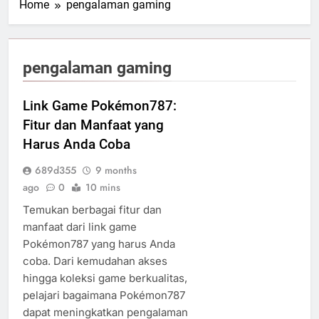
Home
pengalaman gaming
pengalaman gaming
Link Game Pokémon787:
Fitur dan Manfaat yang
Harus Anda Coba
689d355
9 months
ago
0
10 mins
Temukan berbagai fitur dan
manfaat dari link game
Pokémon787 yang harus Anda
coba. Dari kemudahan akses
hingga koleksi game berkualitas,
pelajari bagaimana Pokémon787
dapat meningkatkan pengalaman