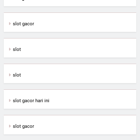
slot gacor
slot
slot
slot gacor hari ini
slot gacor