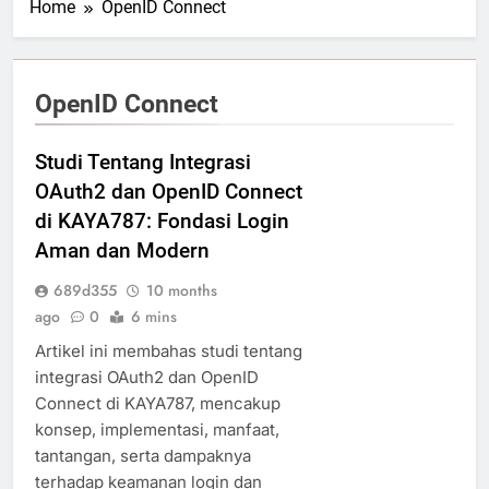
Home
OpenID Connect
OpenID Connect
Studi Tentang Integrasi
OAuth2 dan OpenID Connect
di KAYA787: Fondasi Login
Aman dan Modern
689d355
10 months
ago
0
6 mins
Artikel ini membahas studi tentang
integrasi OAuth2 dan OpenID
Connect di KAYA787, mencakup
konsep, implementasi, manfaat,
tantangan, serta dampaknya
terhadap keamanan login dan