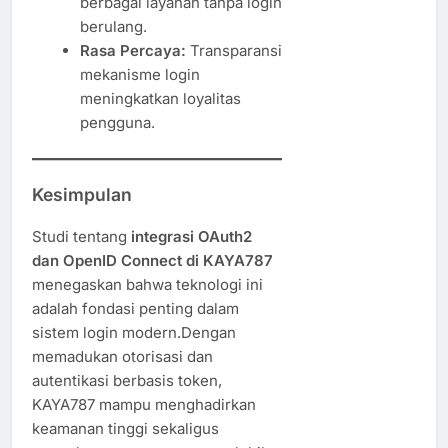
berbagai layanan tanpa login
berulang.
Rasa Percaya:
Transparansi
mekanisme login
meningkatkan loyalitas
pengguna.
Kesimpulan
Studi tentang
integrasi OAuth2
dan OpenID Connect di KAYA787
menegaskan bahwa teknologi ini
adalah fondasi penting dalam
sistem login modern.Dengan
memadukan otorisasi dan
autentikasi berbasis token,
KAYA787 mampu menghadirkan
keamanan tinggi sekaligus