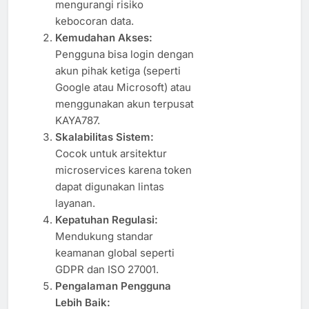
mengurangi risiko
kebocoran data.
Kemudahan Akses:
Pengguna bisa login dengan
akun pihak ketiga (seperti
Google atau Microsoft) atau
menggunakan akun terpusat
KAYA787.
Skalabilitas Sistem:
Cocok untuk arsitektur
microservices karena token
dapat digunakan lintas
layanan.
Kepatuhan Regulasi:
Mendukung standar
keamanan global seperti
GDPR dan ISO 27001.
Pengalaman Pengguna
Lebih Baik: