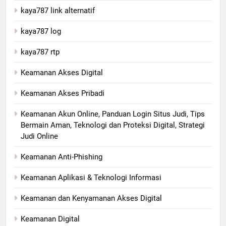
kaya787 link alternatif
kaya787 log
kaya787 rtp
Keamanan Akses Digital
Keamanan Akses Pribadi
Keamanan Akun Online, Panduan Login Situs Judi, Tips
Bermain Aman, Teknologi dan Proteksi Digital, Strategi
Judi Online
Keamanan Anti-Phishing
Keamanan Aplikasi & Teknologi Informasi
Keamanan dan Kenyamanan Akses Digital
Keamanan Digital