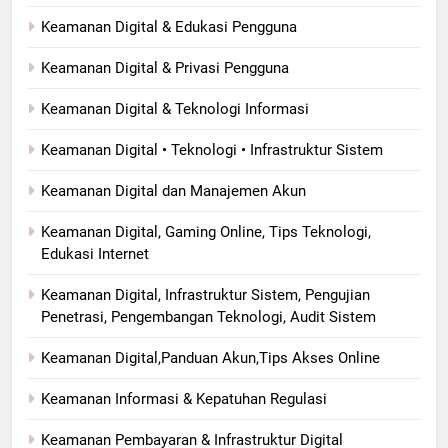
Keamanan Digital & Edukasi Pengguna
Keamanan Digital & Privasi Pengguna
Keamanan Digital & Teknologi Informasi
Keamanan Digital • Teknologi • Infrastruktur Sistem
Keamanan Digital dan Manajemen Akun
Keamanan Digital, Gaming Online, Tips Teknologi,
Edukasi Internet
Keamanan Digital, Infrastruktur Sistem, Pengujian
Penetrasi, Pengembangan Teknologi, Audit Sistem
Keamanan Digital,Panduan Akun,Tips Akses Online
Keamanan Informasi & Kepatuhan Regulasi
Keamanan Pembayaran & Infrastruktur Digital