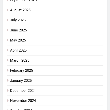
August 2025
July 2025
June 2025
May 2025
April 2025
March 2025
February 2025
January 2025
December 2024
November 2024