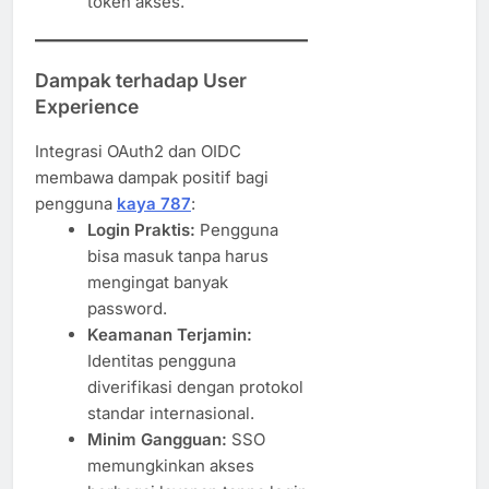
token akses.
Dampak terhadap User
Experience
Integrasi OAuth2 dan OIDC
membawa dampak positif bagi
pengguna
kaya 787
:
Login Praktis:
Pengguna
bisa masuk tanpa harus
mengingat banyak
password.
Keamanan Terjamin:
Identitas pengguna
diverifikasi dengan protokol
standar internasional.
Minim Gangguan:
SSO
memungkinkan akses