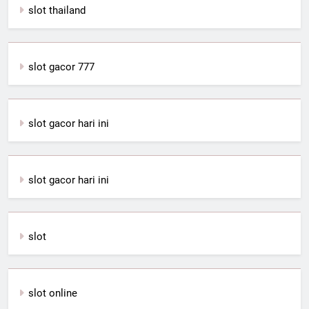
slot thailand
slot gacor 777
slot gacor hari ini
slot gacor hari ini
slot
slot online