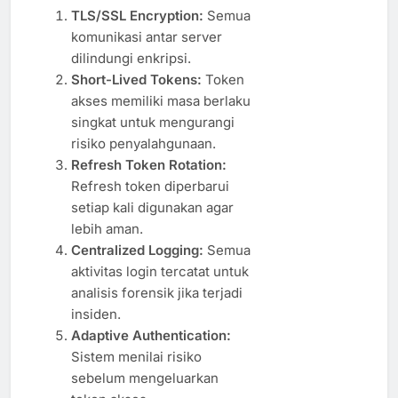
TLS/SSL Encryption:
Semua
komunikasi antar server
dilindungi enkripsi.
Short-Lived Tokens:
Token
akses memiliki masa berlaku
singkat untuk mengurangi
risiko penyalahgunaan.
Refresh Token Rotation:
Refresh token diperbarui
setiap kali digunakan agar
lebih aman.
Centralized Logging:
Semua
aktivitas login tercatat untuk
analisis forensik jika terjadi
insiden.
Adaptive Authentication:
Sistem menilai risiko
sebelum mengeluarkan