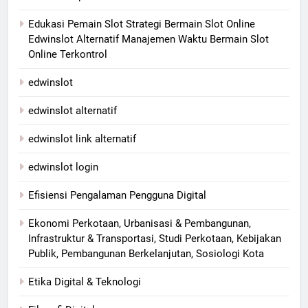
Edukasi Pemain Slot Strategi Bermain Slot Online
Edwinslot Alternatif Manajemen Waktu Bermain Slot
Online Terkontrol
edwinslot
edwinslot alternatif
edwinslot link alternatif
edwinslot login
Efisiensi Pengalaman Pengguna Digital
Ekonomi Perkotaan, Urbanisasi & Pembangunan,
Infrastruktur & Transportasi, Studi Perkotaan, Kebijakan
Publik, Pembangunan Berkelanjutan, Sosiologi Kota
Etika Digital & Teknologi