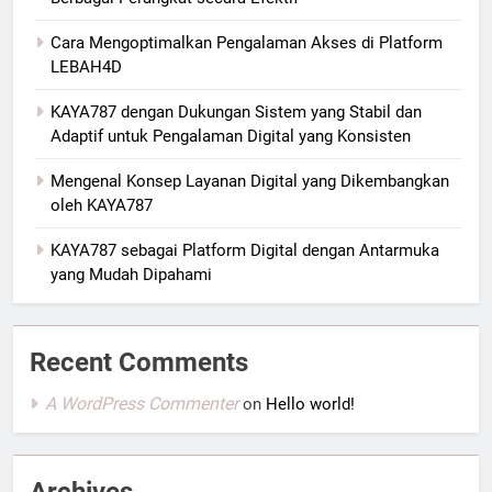
Cara Mengoptimalkan Pengalaman Akses di Platform
LEBAH4D
KAYA787 dengan Dukungan Sistem yang Stabil dan
Adaptif untuk Pengalaman Digital yang Konsisten
Mengenal Konsep Layanan Digital yang Dikembangkan
oleh KAYA787
KAYA787 sebagai Platform Digital dengan Antarmuka
yang Mudah Dipahami
Recent Comments
A WordPress Commenter
on
Hello world!
Archives