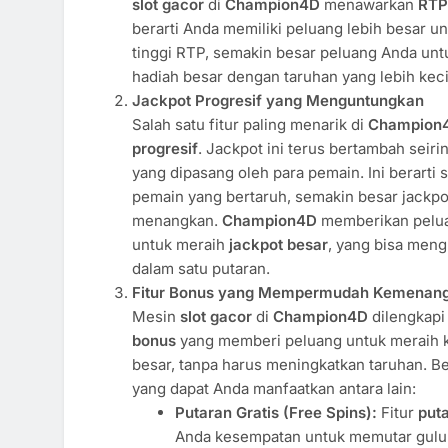
slot gacor
di
Champion4D
menawarkan
RTP
berarti Anda memiliki peluang lebih besar 
tinggi RTP, semakin besar peluang Anda un
hadiah besar dengan taruhan yang lebih keci
Jackpot Progresif yang Menguntungkan
Salah satu fitur paling menarik di
Champion
progresif
. Jackpot ini terus bertambah seir
yang dipasang oleh para pemain. Ini berarti
pemain yang bertaruh, semakin besar jackpo
menangkan.
Champion4D
memberikan pelua
untuk meraih
jackpot besar
, yang bisa men
dalam satu putaran.
Fitur Bonus yang Mempermudah Kemenan
Mesin
slot gacor
di
Champion4D
dilengkapi
bonus
yang memberi peluang untuk meraih 
besar, tanpa harus meningkatkan taruhan. B
yang dapat Anda manfaatkan antara lain:
Putaran Gratis (Free Spins):
Fitur
puta
Anda kesempatan untuk memutar gulu