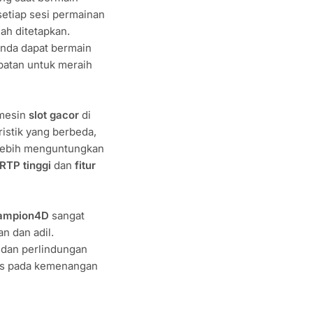
setiap sesi permainan
ah ditetapkan.
Anda dapat bermain
patan untuk meraih
 mesin
slot gacor
di
ristik yang berbeda,
lebih menguntungkan
RTP tinggi
dan
fitur
ampion4D
sangat
n dan adil.
 dan perlindungan
kus pada kemenangan