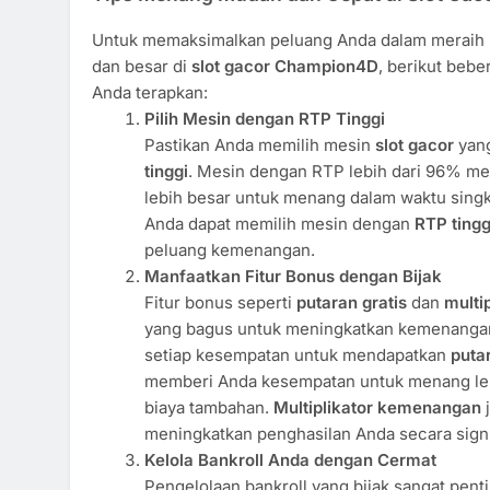
Untuk memaksimalkan peluang Anda dalam meraih
dan besar di
slot gacor Champion4D
, berikut bebe
Anda terapkan:
Pilih Mesin dengan RTP Tinggi
Pastikan Anda memilih mesin
slot gacor
yan
tinggi
. Mesin dengan RTP lebih dari 96% m
lebih besar untuk menang dalam waktu singk
Anda dapat memilih mesin dengan
RTP tingg
peluang kemenangan.
Manfaatkan Fitur Bonus dengan Bijak
Fitur bonus seperti
putaran gratis
dan
multip
yang bagus untuk meningkatkan kemenanga
setiap kesempatan untuk mendapatkan
putar
memberi Anda kesempatan untuk menang leb
biaya tambahan.
Multiplikator kemenangan
j
meningkatkan penghasilan Anda secara signi
Kelola Bankroll Anda dengan Cermat
Pengelolaan bankroll yang bijak sangat pent