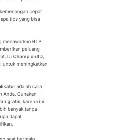
 kemenangan cepat
rapa tips yang bisa
g menawarkan
RTP
emberikan peluang
at. Di
Champion4D
,
i
untuk meningkatkan
likator
adalah cara
n Anda. Gunakan
an gratis
, karena ini
ih banyak tanpa
uga dapat
fikan.
ing saat bermain