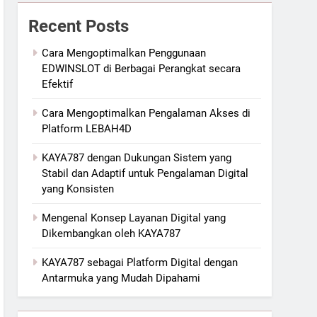
Recent Posts
Cara Mengoptimalkan Penggunaan
EDWINSLOT di Berbagai Perangkat secara
Efektif
Cara Mengoptimalkan Pengalaman Akses di
Platform LEBAH4D
KAYA787 dengan Dukungan Sistem yang
Stabil dan Adaptif untuk Pengalaman Digital
yang Konsisten
Mengenal Konsep Layanan Digital yang
Dikembangkan oleh KAYA787
KAYA787 sebagai Platform Digital dengan
Antarmuka yang Mudah Dipahami