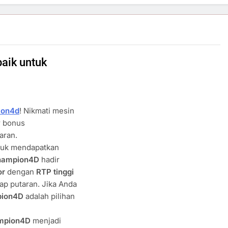
aik untuk
ion4d
! Nikmati mesin
r bonus
aran.
ntuk mendapatkan
hampion4D
hadir
or
dengan
RTP tinggi
ap putaran. Jika Anda
ion4D
adalah pilihan
mpion4D
menjadi