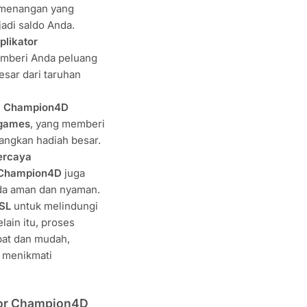
menangan yang
adi saldo Anda.
plikator
mberi Anda peluang
sar dari taruhan
i
Champion4D
games
, yang memberi
ngkan hadiah besar.
ercaya
Champion4D
juga
a aman dan nyaman.
SSL
untuk melindungi
lain itu, proses
at dan mudah,
 menikmati
cor Champion4D