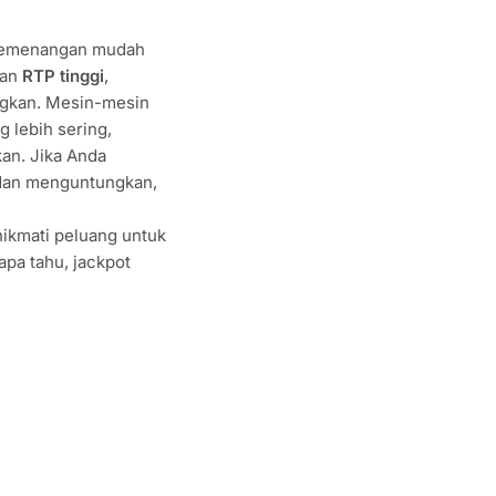
 kemenangan mudah
kan
RTP tinggi
,
gkan. Mesin-mesin
 lebih sering,
an. Jika Anda
dan menguntungkan,
ikmati peluang untuk
apa tahu, jackpot