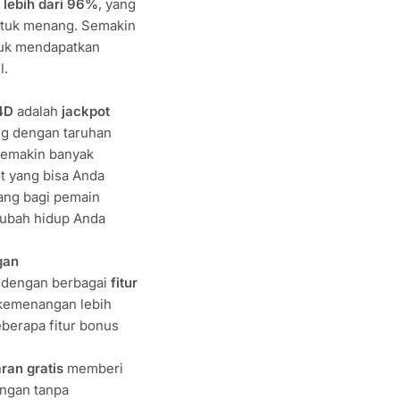
 lebih dari 96%
, yang
untuk menang. Semakin
tuk mendapatkan
l.
4D
adalah
jackpot
ing dengan taruhan
 semakin banyak
t yang bisa Anda
ng bagi pemain
gubah hidup Anda
gan
 dengan berbagai
fitur
kemenangan lebih
eberapa fitur bonus
ran gratis
memberi
ngan tanpa