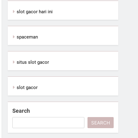
slot gacor hari ini
spaceman
situs slot gacor
slot gacor
Search
SEARCH