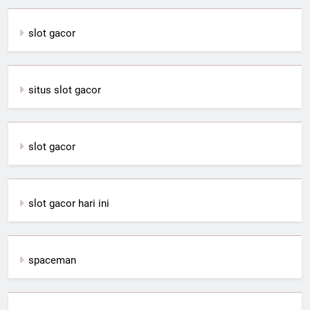
slot gacor
situs slot gacor
slot gacor
slot gacor hari ini
spaceman