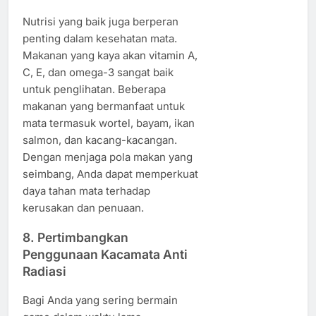
Nutrisi yang baik juga berperan
penting dalam kesehatan mata.
Makanan yang kaya akan vitamin A,
C, E, dan omega-3 sangat baik
untuk penglihatan. Beberapa
makanan yang bermanfaat untuk
mata termasuk wortel, bayam, ikan
salmon, dan kacang-kacangan.
Dengan menjaga pola makan yang
seimbang, Anda dapat memperkuat
daya tahan mata terhadap
kerusakan dan penuaan.
8.
Pertimbangkan
Penggunaan Kacamata Anti
Radiasi
Bagi Anda yang sering bermain