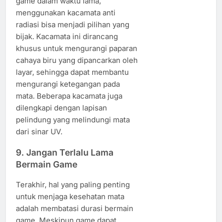
game dalam waktu lama,
menggunakan kacamata anti
radiasi bisa menjadi pilihan yang
bijak. Kacamata ini dirancang
khusus untuk mengurangi paparan
cahaya biru yang dipancarkan oleh
layar, sehingga dapat membantu
mengurangi ketegangan pada
mata. Beberapa kacamata juga
dilengkapi dengan lapisan
pelindung yang melindungi mata
dari sinar UV.
9.
Jangan Terlalu Lama
Bermain Game
Terakhir, hal yang paling penting
untuk menjaga kesehatan mata
adalah membatasi durasi bermain
game. Meskipun game dapat