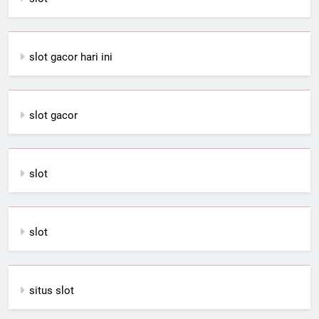
slot gacor hari ini
slot gacor
slot
slot
situs slot