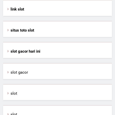
link slot
situs toto slot
slot gacor hari ini
slot gacor
slot
slot