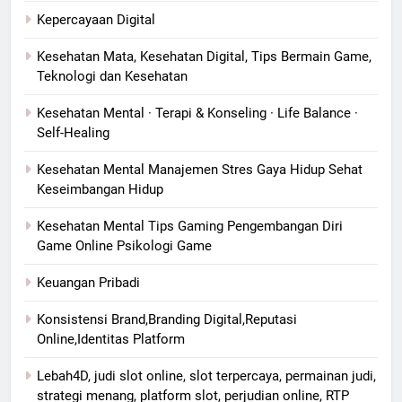
Kepercayaan Digital
Kesehatan Mata, Kesehatan Digital, Tips Bermain Game,
Teknologi dan Kesehatan
Kesehatan Mental · Terapi & Konseling · Life Balance ·
Self-Healing
Kesehatan Mental Manajemen Stres Gaya Hidup Sehat
Keseimbangan Hidup
Kesehatan Mental Tips Gaming Pengembangan Diri
Game Online Psikologi Game
Keuangan Pribadi
Konsistensi Brand,Branding Digital,Reputasi
Online,Identitas Platform
Lebah4D, judi slot online, slot terpercaya, permainan judi,
strategi menang, platform slot, perjudian online, RTP