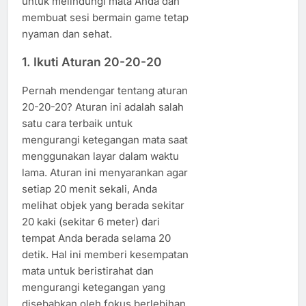
untuk melindungi mata Anda dan
membuat sesi bermain game tetap
nyaman dan sehat.
1.
Ikuti Aturan 20-20-20
Pernah mendengar tentang aturan
20-20-20? Aturan ini adalah salah
satu cara terbaik untuk
mengurangi ketegangan mata saat
menggunakan layar dalam waktu
lama. Aturan ini menyarankan agar
setiap 20 menit sekali, Anda
melihat objek yang berada sekitar
20 kaki (sekitar 6 meter) dari
tempat Anda berada selama 20
detik. Hal ini memberi kesempatan
mata untuk beristirahat dan
mengurangi ketegangan yang
disebabkan oleh fokus berlebihan