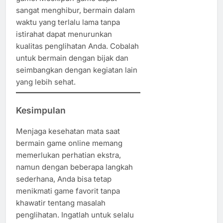
sangat menghibur, bermain dalam
waktu yang terlalu lama tanpa
istirahat dapat menurunkan
kualitas penglihatan Anda. Cobalah
untuk bermain dengan bijak dan
seimbangkan dengan kegiatan lain
yang lebih sehat.
Kesimpulan
Menjaga kesehatan mata saat
bermain game online memang
memerlukan perhatian ekstra,
namun dengan beberapa langkah
sederhana, Anda bisa tetap
menikmati game favorit tanpa
khawatir tentang masalah
penglihatan. Ingatlah untuk selalu