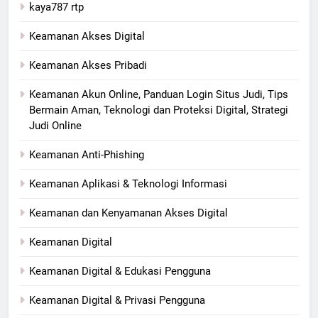
kaya787 rtp
Keamanan Akses Digital
Keamanan Akses Pribadi
Keamanan Akun Online, Panduan Login Situs Judi, Tips
Bermain Aman, Teknologi dan Proteksi Digital, Strategi
Judi Online
Keamanan Anti-Phishing
Keamanan Aplikasi & Teknologi Informasi
Keamanan dan Kenyamanan Akses Digital
Keamanan Digital
Keamanan Digital & Edukasi Pengguna
Keamanan Digital & Privasi Pengguna