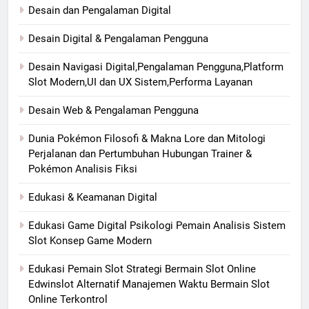
Desain dan Pengalaman Digital
Desain Digital & Pengalaman Pengguna
Desain Navigasi Digital,Pengalaman Pengguna,Platform
Slot Modern,UI dan UX Sistem,Performa Layanan
Desain Web & Pengalaman Pengguna
Dunia Pokémon Filosofi & Makna Lore dan Mitologi
Perjalanan dan Pertumbuhan Hubungan Trainer &
Pokémon Analisis Fiksi
Edukasi & Keamanan Digital
Edukasi Game Digital Psikologi Pemain Analisis Sistem
Slot Konsep Game Modern
Edukasi Pemain Slot Strategi Bermain Slot Online
Edwinslot Alternatif Manajemen Waktu Bermain Slot
Online Terkontrol