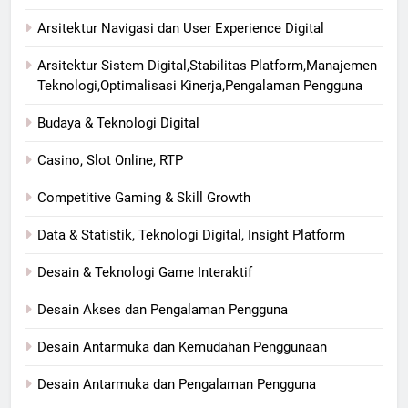
Arsitektur Navigasi dan User Experience Digital
Arsitektur Sistem Digital,Stabilitas Platform,Manajemen
Teknologi,Optimalisasi Kinerja,Pengalaman Pengguna
Budaya & Teknologi Digital
Casino, Slot Online, RTP
Competitive Gaming & Skill Growth
Data & Statistik, Teknologi Digital, Insight Platform
Desain & Teknologi Game Interaktif
Desain Akses dan Pengalaman Pengguna
Desain Antarmuka dan Kemudahan Penggunaan
Desain Antarmuka dan Pengalaman Pengguna