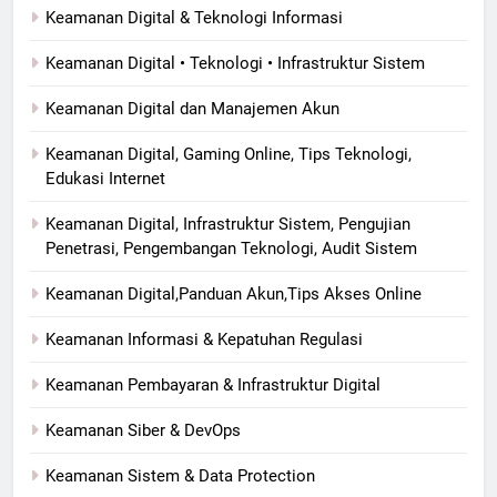
Keamanan Digital & Teknologi Informasi
Keamanan Digital • Teknologi • Infrastruktur Sistem
Keamanan Digital dan Manajemen Akun
Keamanan Digital, Gaming Online, Tips Teknologi,
Edukasi Internet
Keamanan Digital, Infrastruktur Sistem, Pengujian
Penetrasi, Pengembangan Teknologi, Audit Sistem
Keamanan Digital,Panduan Akun,Tips Akses Online
Keamanan Informasi & Kepatuhan Regulasi
Keamanan Pembayaran & Infrastruktur Digital
Keamanan Siber & DevOps
Keamanan Sistem & Data Protection