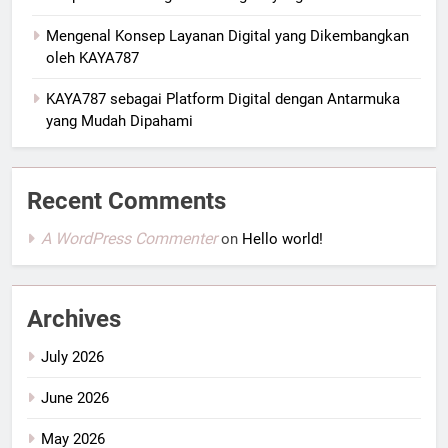
Mengenal Konsep Layanan Digital yang Dikembangkan
oleh KAYA787
KAYA787 sebagai Platform Digital dengan Antarmuka
yang Mudah Dipahami
Recent Comments
A WordPress Commenter
on
Hello world!
Archives
July 2026
June 2026
May 2026