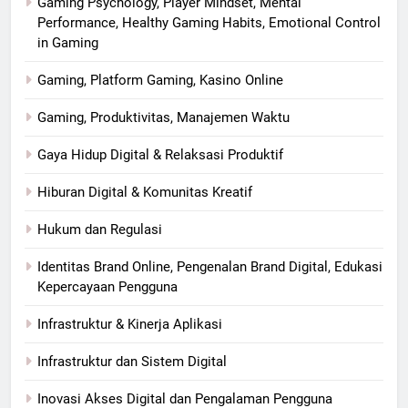
Gaming Psychology, Player Mindset, Mental
Performance, Healthy Gaming Habits, Emotional Control
in Gaming
Gaming, Platform Gaming, Kasino Online
Gaming, Produktivitas, Manajemen Waktu
Gaya Hidup Digital & Relaksasi Produktif
Hiburan Digital & Komunitas Kreatif
Hukum dan Regulasi
Identitas Brand Online, Pengenalan Brand Digital, Edukasi
Kepercayaan Pengguna
Infrastruktur & Kinerja Aplikasi
Infrastruktur dan Sistem Digital
Inovasi Akses Digital dan Pengalaman Pengguna