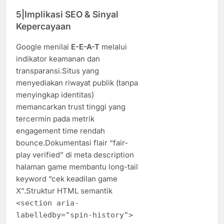
5|Implikasi SEO & Sinyal
Kepercayaan
Google menilai
E-E-A-T
melalui
indikator keamanan dan
transparansi.Situs yang
menyediakan riwayat publik (tanpa
menyingkap identitas)
memancarkan trust tinggi yang
tercermin pada metrik
engagement time rendah
bounce.Dokumentasi flair “fair-
play verified” di meta description
halaman game membantu long-tail
keyword “cek keadilan game
X”.Struktur HTML semantik
<section aria-
labelledby="spin-history">