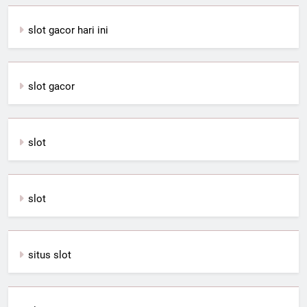
slot gacor hari ini
slot gacor
slot
slot
situs slot