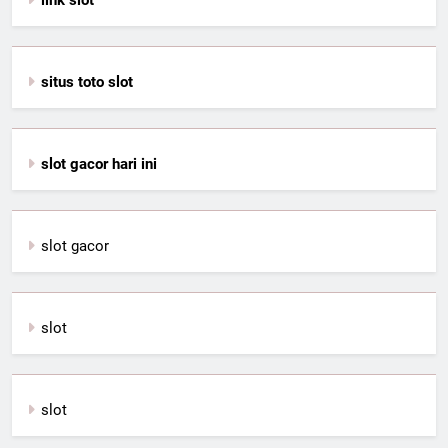
link slot
situs toto slot
slot gacor hari ini
slot gacor
slot
slot