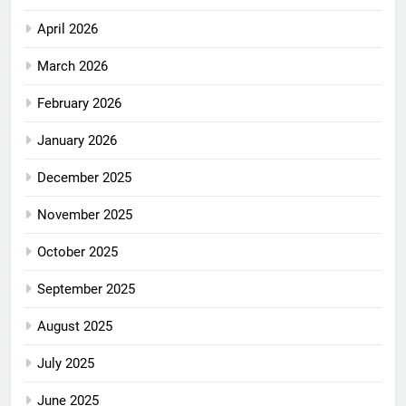
April 2026
March 2026
February 2026
January 2026
December 2025
November 2025
October 2025
September 2025
August 2025
July 2025
June 2025