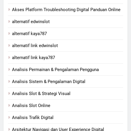
Akses Platform Troubleshooting Digital Panduan Online
alternatif edwinslot
alternatif kaya787
alternatif link edwinslot
alternatif link kaya787
Analisis Permainan & Pengalaman Pengguna
Analisis Sistem & Pengalaman Digital
Analisis Slot & Strategi Visual
Analisis Slot Online
Analisis Trafik Digital
Arsitektur Navigasi dan User Experience Digital