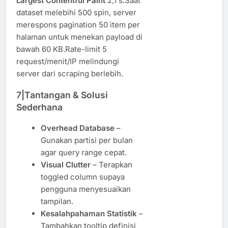
Largest Contentful Paint
2,1 s.Saat
dataset melebihi 500 spin, server
merespons pagination 50 item per
halaman untuk menekan payload di
bawah 60 KB.Rate-limit 5
request/menit/IP melindungi
server dari scraping berlebih.
7|Tantangan & Solusi
Sederhana
Overhead Database
–
Gunakan partisi per bulan
agar query range cepat.
Visual Clutter
– Terapkan
toggled column supaya
pengguna menyesuaikan
tampilan.
Kesalahpahaman Statistik
–
Tambahkan tooltip definisi