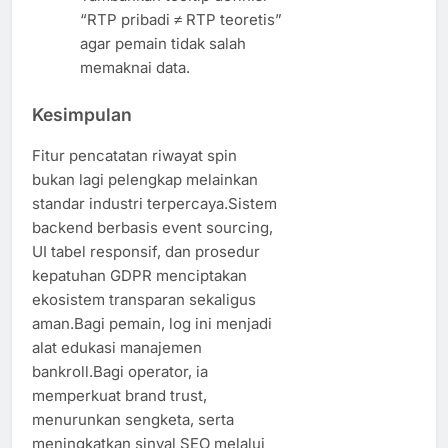
“RTP pribadi ≠ RTP teoretis”
agar pemain tidak salah
memaknai data.
Kesimpulan
Fitur pencatatan riwayat spin
bukan lagi pelengkap melainkan
standar industri terpercaya.Sistem
backend berbasis event sourcing,
UI tabel responsif, dan prosedur
kepatuhan GDPR menciptakan
ekosistem transparan sekaligus
aman.Bagi pemain, log ini menjadi
alat edukasi manajemen
bankroll.Bagi operator, ia
memperkuat brand trust,
menurunkan sengketa, serta
meningkatkan sinyal SEO melalui