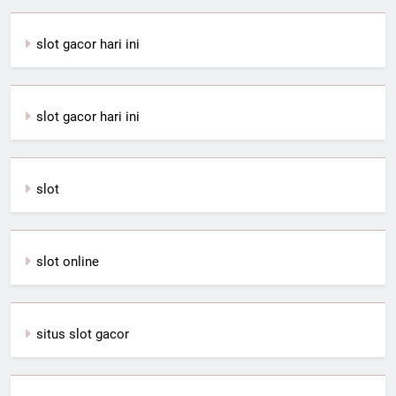
slot gacor hari ini
slot gacor hari ini
slot
slot online
situs slot gacor