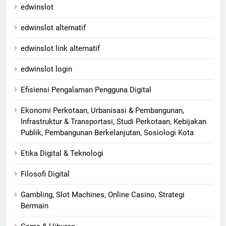
edwinslot
edwinslot alternatif
edwinslot link alternatif
edwinslot login
Efisiensi Pengalaman Pengguna Digital
Ekonomi Perkotaan, Urbanisasi & Pembangunan,
Infrastruktur & Transportasi, Studi Perkotaan, Kebijakan
Publik, Pembangunan Berkelanjutan, Sosiologi Kota
Etika Digital & Teknologi
Filosofi Digital
Gambling, Slot Machines, Online Casino, Strategi
Bermain