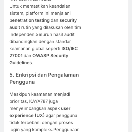
Untuk memastikan keandalan
sistem, platform ini menjalani
penetration testing
dan
security
audit
rutin yang dilakukan oleh tim
independen.Seluruh hasil audit
dibandingkan dengan standar
keamanan global seperti
ISO/IEC
27001
dan
OWASP Security
Guidelines
.
5. Enkripsi dan Pengalaman
Pengguna
Meskipun keamanan menjadi
prioritas, KAYA787 juga
menyeimbangkan aspek
user
experience (UX)
agar pengguna
tidak terbebani dengan proses
login yang kompleks.Penggunaan