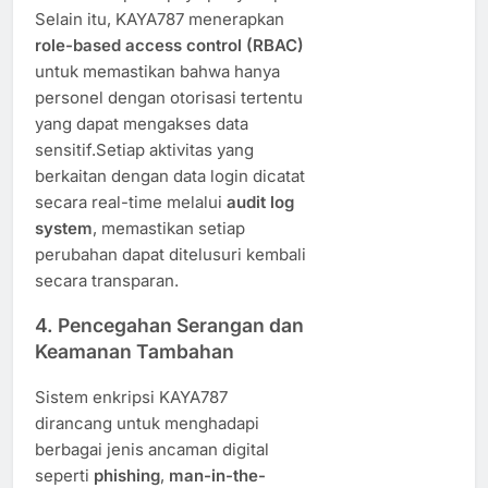
Selain itu, KAYA787 menerapkan
role-based access control (RBAC)
untuk memastikan bahwa hanya
personel dengan otorisasi tertentu
yang dapat mengakses data
sensitif.Setiap aktivitas yang
berkaitan dengan data login dicatat
secara real-time melalui
audit log
system
, memastikan setiap
perubahan dapat ditelusuri kembali
secara transparan.
4. Pencegahan Serangan dan
Keamanan Tambahan
Sistem enkripsi KAYA787
dirancang untuk menghadapi
berbagai jenis ancaman digital
seperti
phishing
,
man-in-the-