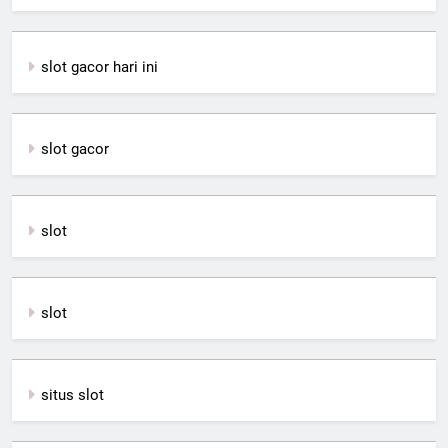
slot gacor hari ini
slot gacor
slot
slot
situs slot