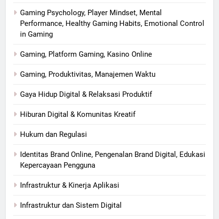
Gaming Psychology, Player Mindset, Mental
Performance, Healthy Gaming Habits, Emotional Control
in Gaming
Gaming, Platform Gaming, Kasino Online
Gaming, Produktivitas, Manajemen Waktu
Gaya Hidup Digital & Relaksasi Produktif
Hiburan Digital & Komunitas Kreatif
Hukum dan Regulasi
Identitas Brand Online, Pengenalan Brand Digital, Edukasi
Kepercayaan Pengguna
Infrastruktur & Kinerja Aplikasi
Infrastruktur dan Sistem Digital