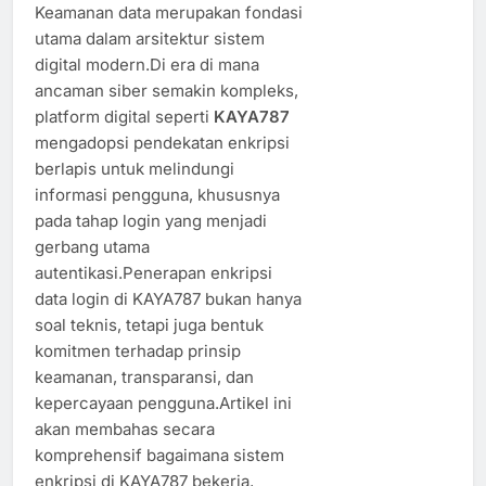
Keamanan data merupakan fondasi
utama dalam arsitektur sistem
digital modern.Di era di mana
ancaman siber semakin kompleks,
platform digital seperti
KAYA787
mengadopsi pendekatan enkripsi
berlapis untuk melindungi
informasi pengguna, khususnya
pada tahap login yang menjadi
gerbang utama
autentikasi.Penerapan enkripsi
data login di KAYA787 bukan hanya
soal teknis, tetapi juga bentuk
komitmen terhadap prinsip
keamanan, transparansi, dan
kepercayaan pengguna.Artikel ini
akan membahas secara
komprehensif bagaimana sistem
enkripsi di KAYA787 bekerja,