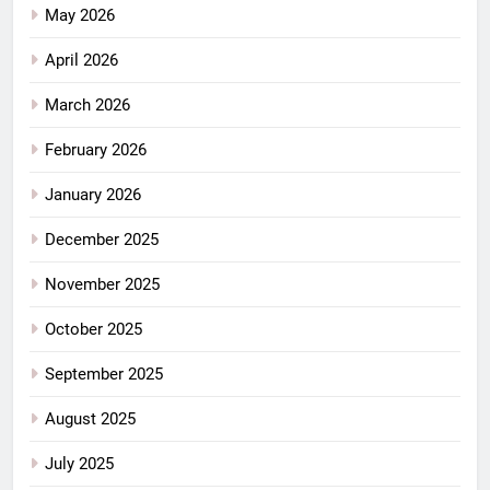
May 2026
April 2026
March 2026
February 2026
January 2026
December 2025
November 2025
October 2025
September 2025
August 2025
July 2025