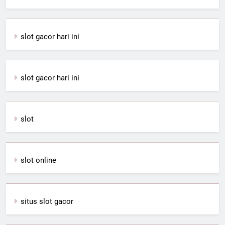
slot gacor hari ini
slot gacor hari ini
slot
slot online
situs slot gacor