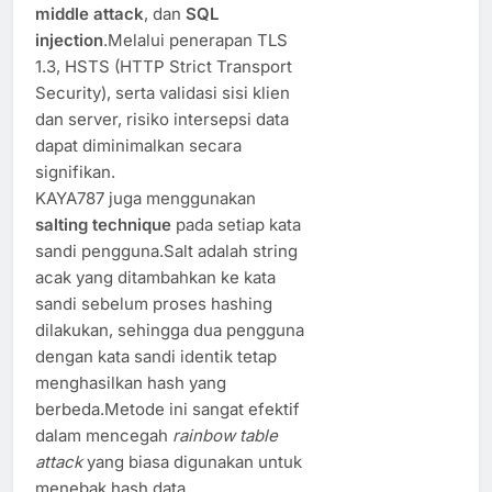
middle attack
, dan
SQL
injection
.Melalui penerapan TLS
1.3, HSTS (HTTP Strict Transport
Security), serta validasi sisi klien
dan server, risiko intersepsi data
dapat diminimalkan secara
signifikan.
KAYA787 juga menggunakan
salting technique
pada setiap kata
sandi pengguna.Salt adalah string
acak yang ditambahkan ke kata
sandi sebelum proses hashing
dilakukan, sehingga dua pengguna
dengan kata sandi identik tetap
menghasilkan hash yang
berbeda.Metode ini sangat efektif
dalam mencegah
rainbow table
attack
yang biasa digunakan untuk
menebak hash data.