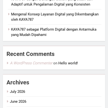
Adaptif untuk Pengalaman Digital yang Konsisten
Mengenal Konsep Layanan Digital yang Dikembangkan
oleh KAYA787
KAYA787 sebagai Platform Digital dengan Antarmuka
yang Mudah Dipahami
Recent Comments
A WordPress Commenter
on
Hello world!
Archives
July 2026
June 2026