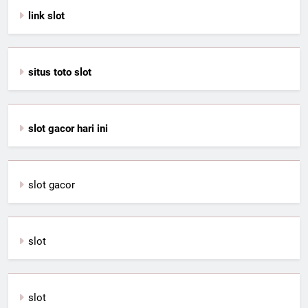
link slot
situs toto slot
slot gacor hari ini
slot gacor
slot
slot