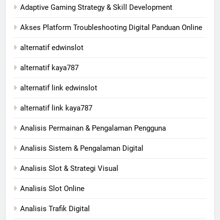
Adaptive Gaming Strategy & Skill Development
Akses Platform Troubleshooting Digital Panduan Online
alternatif edwinslot
alternatif kaya787
alternatif link edwinslot
alternatif link kaya787
Analisis Permainan & Pengalaman Pengguna
Analisis Sistem & Pengalaman Digital
Analisis Slot & Strategi Visual
Analisis Slot Online
Analisis Trafik Digital