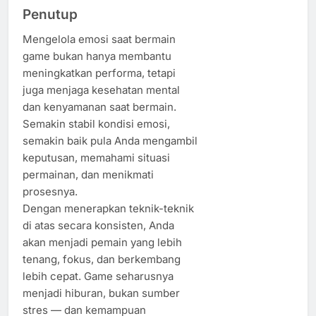
Penutup
Mengelola emosi saat bermain
game bukan hanya membantu
meningkatkan performa, tetapi
juga menjaga kesehatan mental
dan kenyamanan saat bermain.
Semakin stabil kondisi emosi,
semakin baik pula Anda mengambil
keputusan, memahami situasi
permainan, dan menikmati
prosesnya.
Dengan menerapkan teknik-teknik
di atas secara konsisten, Anda
akan menjadi pemain yang lebih
tenang, fokus, dan berkembang
lebih cepat. Game seharusnya
menjadi hiburan, bukan sumber
stres — dan kemampuan