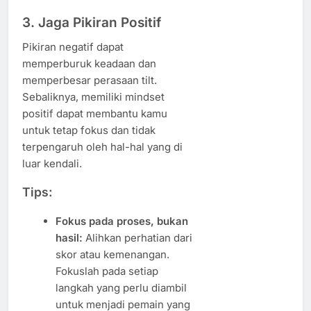
3. Jaga Pikiran Positif
Pikiran negatif dapat
memperburuk keadaan dan
memperbesar perasaan tilt.
Sebaliknya, memiliki mindset
positif dapat membantu kamu
untuk tetap fokus dan tidak
terpengaruh oleh hal-hal yang di
luar kendali.
Tips:
Fokus pada proses, bukan
hasil:
Alihkan perhatian dari
skor atau kemenangan.
Fokuslah pada setiap
langkah yang perlu diambil
untuk menjadi pemain yang