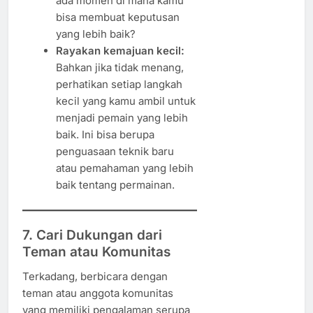
ada momen di mana kamu
bisa membuat keputusan
yang lebih baik?
Rayakan kemajuan kecil:
Bahkan jika tidak menang,
perhatikan setiap langkah
kecil yang kamu ambil untuk
menjadi pemain yang lebih
baik. Ini bisa berupa
penguasaan teknik baru
atau pemahaman yang lebih
baik tentang permainan.
7. Cari Dukungan dari
Teman atau Komunitas
Terkadang, berbicara dengan
teman atau anggota komunitas
yang memiliki pengalaman serupa