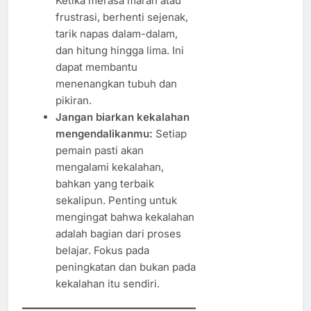
Ketika merasa marah atau
frustrasi, berhenti sejenak,
tarik napas dalam-dalam,
dan hitung hingga lima. Ini
dapat membantu
menenangkan tubuh dan
pikiran.
Jangan biarkan kekalahan
mengendalikanmu:
Setiap
pemain pasti akan
mengalami kekalahan,
bahkan yang terbaik
sekalipun. Penting untuk
mengingat bahwa kekalahan
adalah bagian dari proses
belajar. Fokus pada
peningkatan dan bukan pada
kekalahan itu sendiri.