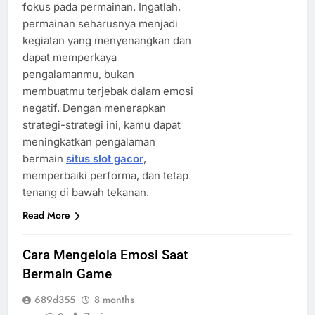
fokus pada permainan. Ingatlah,
permainan seharusnya menjadi
kegiatan yang menyenangkan dan
dapat memperkaya
pengalamanmu, bukan
membuatmu terjebak dalam emosi
negatif. Dengan menerapkan
strategi-strategi ini, kamu dapat
meningkatkan pengalaman
bermain
situs slot gacor
,
memperbaiki performa, dan tetap
tenang di bawah tekanan.
Read More
Cara Mengelola Emosi Saat
Bermain Game
689d355
8 months