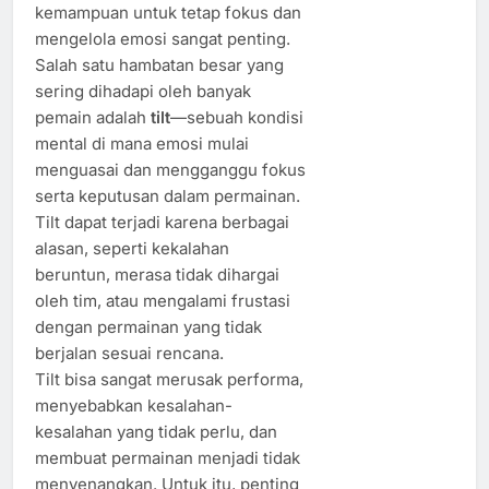
kemampuan untuk tetap fokus dan
mengelola emosi sangat penting.
Salah satu hambatan besar yang
sering dihadapi oleh banyak
pemain adalah
tilt
—sebuah kondisi
mental di mana emosi mulai
menguasai dan mengganggu fokus
serta keputusan dalam permainan.
Tilt dapat terjadi karena berbagai
alasan, seperti kekalahan
beruntun, merasa tidak dihargai
oleh tim, atau mengalami frustasi
dengan permainan yang tidak
berjalan sesuai rencana.
Tilt bisa sangat merusak performa,
menyebabkan kesalahan-
kesalahan yang tidak perlu, dan
membuat permainan menjadi tidak
menyenangkan. Untuk itu, penting