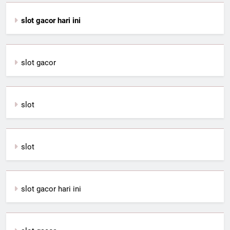
slot gacor hari ini
slot gacor
slot
slot
slot gacor hari ini