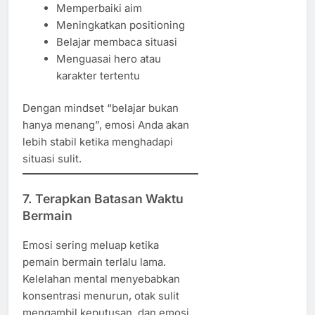
Memperbaiki aim
Meningkatkan positioning
Belajar membaca situasi
Menguasai hero atau
karakter tertentu
Dengan mindset “belajar bukan
hanya menang”, emosi Anda akan
lebih stabil ketika menghadapi
situasi sulit.
7. Terapkan Batasan Waktu
Bermain
Emosi sering meluap ketika
pemain bermain terlalu lama.
Kelelahan mental menyebabkan
konsentrasi menurun, otak sulit
mengambil keputusan, dan emosi