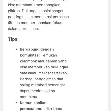
bisa membantu menenangkan
pikiran. Dukungan sosial sangat
penting dalam mengatasi perasaan
tilt dan mempertahankan fokus
dalam permainan.
Tips:
Bergabung dengan
komunitas:
Temukan
kelompok atau teman yang
bisa memberikan dukungan
saat kamu merasa tertekan.
Berbagi pengalaman dan
saling memberi semangat
dapat meningkatkan
mentalmu.
Komunikasikan
perasaanmu:
Jika kamu