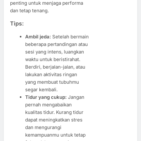
penting untuk menjaga performa
dan tetap tenang.
Tips:
Ambil jeda:
Setelah bermain
beberapa pertandingan atau
sesi yang intens, luangkan
waktu untuk beristirahat.
Berdiri, berjalan-jalan, atau
lakukan aktivitas ringan
yang membuat tubuhmu
segar kembali.
Tidur yang cukup:
Jangan
pernah mengabaikan
kualitas tidur. Kurang tidur
dapat meningkatkan stres
dan mengurangi
kemampuanmu untuk tetap