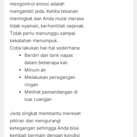
mengontrol emosi adalah
mengambil jeda. Ketika tekanan
meningkat dan Anda mulai merasa
tidak nyaman, berhentilah sejenak.
Tidak perlu menunggu sampai
kekalahan menumpuk.
Coba lakukan hal-hal sederhana:
Berdiri dan tarik napas
dalam beberapa kali
Minum air
Melakukan peregangan
ringan
Melihat pemandangan di
luar ruangan
Jeda singkat membantu mereset
pikiran dan mengurangi
ketegangan sehingga Anda bisa
kembali bermain dengan kondisi