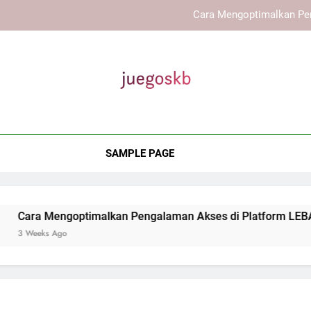
Cara Mengoptimalkan Pe
KAYA787 dengan Dukungan Sistem yang Stabil dan Adaptif unt
Mengenal Konsep Layanan Dig
Cara Mengoptimalkan Penggunaan EDWINSLOT d
gos KB
ame Dan Hiburan Seru Di Juegos KB. Tempat Terbaik Untuk P
Cara Mengoptimalkan Pe
SAMPLE PAGE
KAYA787 dengan Dukungan Sistem yang Stabil dan Adaptif unt
Mengenal Konsep Layanan Dig
goptimalkan Pengalaman Akses di Platform LEBAH4D
o