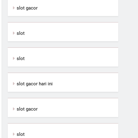
slot gacor
slot
slot
slot gacor hari ini
slot gacor
slot