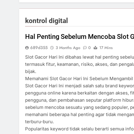
kontrol digital
Hal Penting Sebelum Mencoba Slot Ga
689d355
3 Months Ago
0
17 Mins
Slot Gacor Hari Ini dibahas lewat hal penting seb
termasuk fitur, keamanan, risiko, akses, dan peng
bijak.
Memahami Slot Gacor Hari Ini Sebelum Mengambil
Slot Gacor Hari Ini menjadi salah satu brand keywo
pengguna online karena berkaitan dengan akses, fi
pengguna, dan pembahasan seputar platform hibura
sebelum mencoba sesuatu yang sedang populer, p
memahami beberapa hal penting agar tidak mengam
terburu-buru.
Popularitas keyword tidak selalu berarti semua in