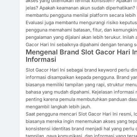
akses yang ditemukan terlihat konsisten? Apakah fi
jelas? Apakah keamanan akun sudah diperhatikan? P
membantu pengguna menilai platform secara lebih 
Evaluasi juga membantu mengurangi risiko keputusa
pengguna memahami batasan, fitur, dan kemungkinan
pengalaman yang dijalani akan lebih terukur. Inilah
Gacor Hari Ini sebaiknya dipahami dengan tenang 
Mengenal Brand Slot Gacor Hari Ini
Informasi
Slot Gacor Hari Ini sebagai brand keyword perlu dini
informasi disampaikan kepada pengguna. Brand yan
biasanya memiliki tampilan yang rapi, struktur menu
bahasa yang mudah dipahami. Kejelasan informasi 
penting karena pemula membutuhkan panduan das
mengambil langkah lebih jauh.
Saat pengguna mencari Slot Gacor Hari Ini resmi, log
biasanya mereka ingin menemukan akses yang tepat.
konsistensi identitas brand menjadi hal yang perlu 
tampilan, gaya komunikasi, dan informasi yang ters