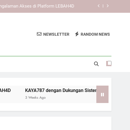
ngalaman Akses di Platform LEBAH4D
uk Pengalaman Digital yang Konsisten
ital yang Dikembangkan oleh KAYA787
NEWSLETTER
RANDOM NEWS
i Berbagai Perangkat secara Efektif
enggemar Game.
ngalaman Akses di Platform LEBAH4D
uk Pengalaman Digital yang Konsisten
ital yang Dikembangkan oleh KAYA787
KAYA787 dengan Dukungan Sistem yang Stabil dan Adaptif unt
3 Weeks Ago