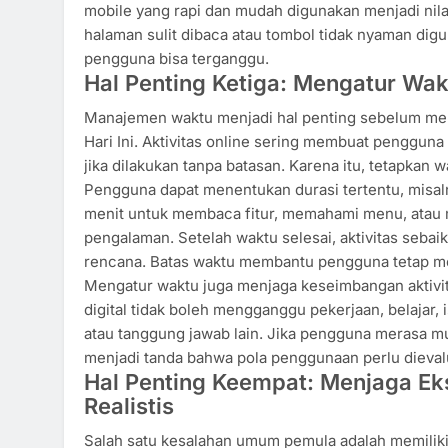
mobile yang rapi dan mudah digunakan menjadi nilai
halaman sulit dibaca atau tombol tidak nyaman di
pengguna bisa terganggu.
Hal Penting Ketiga: Mengatur Wak
Manajemen waktu menjadi hal penting sebelum me
Hari Ini. Aktivitas online sering membuat pengguna 
jika dilakukan tanpa batasan. Karena itu, tetapkan 
Pengguna dapat menentukan durasi tertentu, misal
menit untuk membaca fitur, memahami menu, atau
pengalaman. Setelah waktu selesai, aktivitas sebai
rencana. Batas waktu membantu pengguna tetap mem
Mengatur waktu juga menjaga keseimbangan aktivit
digital tidak boleh mengganggu pekerjaan, belajar, i
atau tanggung jawab lain. Jika pengguna merasa mula
menjadi tanda bahwa pola penggunaan perlu dieval
Hal Penting Keempat: Menjaga Ek
Realistis
Salah satu kesalahan umum pemula adalah memiliki