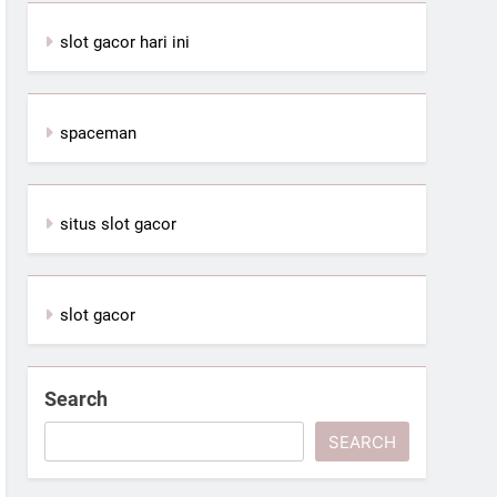
slot gacor hari ini
spaceman
situs slot gacor
slot gacor
Search
SEARCH