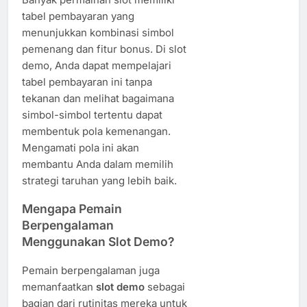
tabel pembayaran yang
menunjukkan kombinasi simbol
pemenang dan fitur bonus. Di slot
demo, Anda dapat mempelajari
tabel pembayaran ini tanpa
tekanan dan melihat bagaimana
simbol-simbol tertentu dapat
membentuk pola kemenangan.
Mengamati pola ini akan
membantu Anda dalam memilih
strategi taruhan yang lebih baik.
Mengapa Pemain
Berpengalaman
Menggunakan Slot Demo?
Pemain berpengalaman juga
memanfaatkan
slot demo
sebagai
bagian dari rutinitas mereka untuk