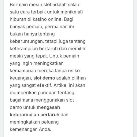
Bermain mesin slot adalah salah
satu cara terbaik untuk menikmati
hiburan di kasino online. Bagi
banyak pemain, permainan ini
bukan hanya tentang
keberuntungan, tetapi juga tentang
keterampilan bertaruh dan memilih
mesin yang tepat. Untuk pemain
yang ingin meningkatkan
kemampuan mereka tanpa risiko
keuangan,
slot demo
adalah pilihan
yang sangat efektif. Artikel ini akan
memberikan panduan tentang
bagaimana menggunakan slot
demo untuk
mengasah
keterampilan bertaruh
dan
meningkatkan peluang
kemenangan Anda.