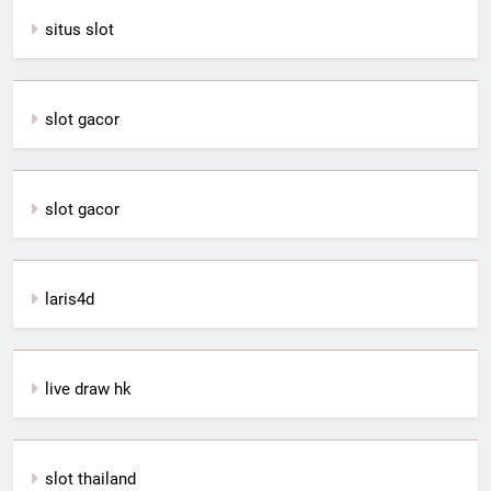
situs slot
slot gacor
slot gacor
laris4d
live draw hk
slot thailand