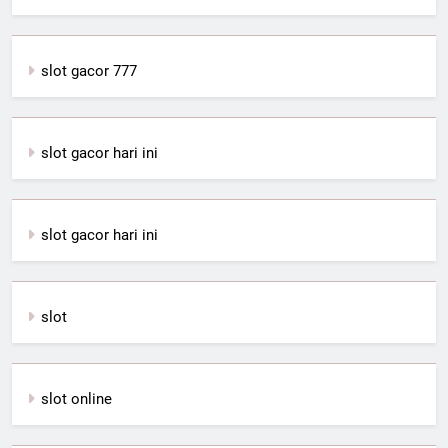
slot gacor 777
slot gacor hari ini
slot gacor hari ini
slot
slot online