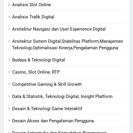
Analisis Slot Online
Analisis Trafik Digital
Arsitektur Navigasi dan User Experience Digital
Arsitektur Sistem Digital,Stabilitas Platform,Manajemen
Teknologi,Optimalisasi Kinerja,Pengalaman Pengguna
Budaya & Teknologi Digital
Casino, Slot Online, RTP
Competitive Gaming & Skill Growth
Data & Statistik, Teknologi Digital, Insight Platform
Desain & Teknologi Game Interaktif
Desain Akses dan Pengalaman Pengguna