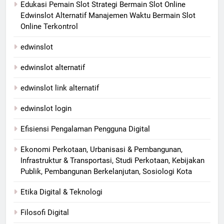
Edukasi Pemain Slot Strategi Bermain Slot Online
Edwinslot Alternatif Manajemen Waktu Bermain Slot
Online Terkontrol
edwinslot
edwinslot alternatif
edwinslot link alternatif
edwinslot login
Efisiensi Pengalaman Pengguna Digital
Ekonomi Perkotaan, Urbanisasi & Pembangunan,
Infrastruktur & Transportasi, Studi Perkotaan, Kebijakan
Publik, Pembangunan Berkelanjutan, Sosiologi Kota
Etika Digital & Teknologi
Filosofi Digital