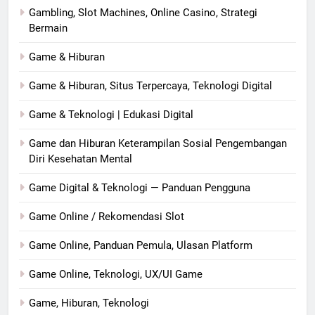
Gambling, Slot Machines, Online Casino, Strategi
Bermain
Game & Hiburan
Game & Hiburan, Situs Terpercaya, Teknologi Digital
Game & Teknologi | Edukasi Digital
Game dan Hiburan Keterampilan Sosial Pengembangan
Diri Kesehatan Mental
Game Digital & Teknologi — Panduan Pengguna
Game Online / Rekomendasi Slot
Game Online, Panduan Pemula, Ulasan Platform
Game Online, Teknologi, UX/UI Game
Game, Hiburan, Teknologi