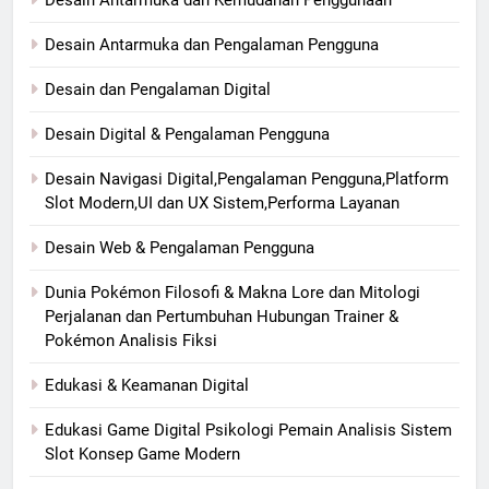
Desain Antarmuka dan Kemudahan Penggunaan
Desain Antarmuka dan Pengalaman Pengguna
Desain dan Pengalaman Digital
Desain Digital & Pengalaman Pengguna
Desain Navigasi Digital,Pengalaman Pengguna,Platform
Slot Modern,UI dan UX Sistem,Performa Layanan
Desain Web & Pengalaman Pengguna
Dunia Pokémon Filosofi & Makna Lore dan Mitologi
Perjalanan dan Pertumbuhan Hubungan Trainer &
Pokémon Analisis Fiksi
Edukasi & Keamanan Digital
Edukasi Game Digital Psikologi Pemain Analisis Sistem
Slot Konsep Game Modern