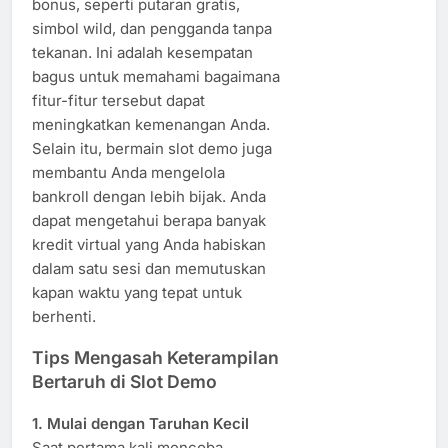
bonus, seperti putaran gratis,
simbol wild, dan pengganda tanpa
tekanan. Ini adalah kesempatan
bagus untuk memahami bagaimana
fitur-fitur tersebut dapat
meningkatkan kemenangan Anda.
Selain itu, bermain slot demo juga
membantu Anda mengelola
bankroll dengan lebih bijak. Anda
dapat mengetahui berapa banyak
kredit virtual yang Anda habiskan
dalam satu sesi dan memutuskan
kapan waktu yang tepat untuk
berhenti.
Tips Mengasah Keterampilan
Bertaruh di Slot Demo
1. Mulai dengan Taruhan Kecil
Saat pertama kali mencoba