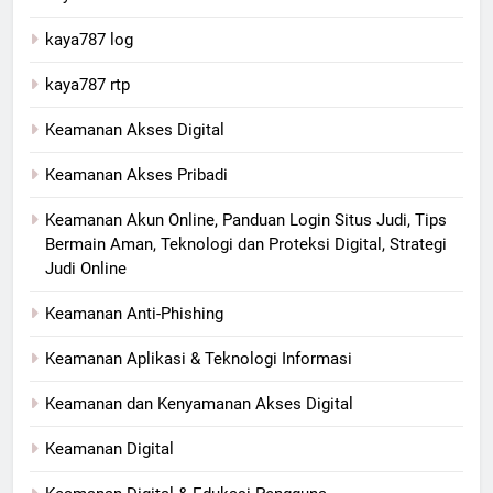
kaya787 log
kaya787 rtp
Keamanan Akses Digital
Keamanan Akses Pribadi
Keamanan Akun Online, Panduan Login Situs Judi, Tips
Bermain Aman, Teknologi dan Proteksi Digital, Strategi
Judi Online
Keamanan Anti-Phishing
Keamanan Aplikasi & Teknologi Informasi
Keamanan dan Kenyamanan Akses Digital
Keamanan Digital