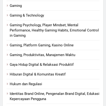
Gaming
Gaming & Technology
Gaming Psychology, Player Mindset, Mental
Performance, Healthy Gaming Habits, Emotional Control
in Gaming
Gaming, Platform Gaming, Kasino Online
Gaming, Produktivitas, Manajemen Waktu
Gaya Hidup Digital & Relaksasi Produktif
Hiburan Digital & Komunitas Kreatif
Hukum dan Regulasi
Identitas Brand Online, Pengenalan Brand Digital, Edukasi
Kepercayaan Pengguna