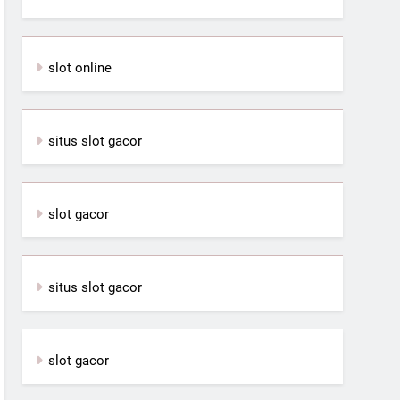
slot online
situs slot gacor
slot gacor
situs slot gacor
slot gacor