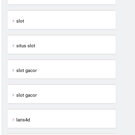
slot
situs slot
slot gacor
slot gacor
laris4d