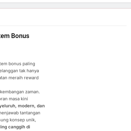
stem Bonus
tem bonus paling
 pelanggan tak hanya
atan meraih reward
erkembangan zaman.
ran masa kini
eluruh, modern, dan
 menjawab tantangan
sung konsep unik,
ing canggih di