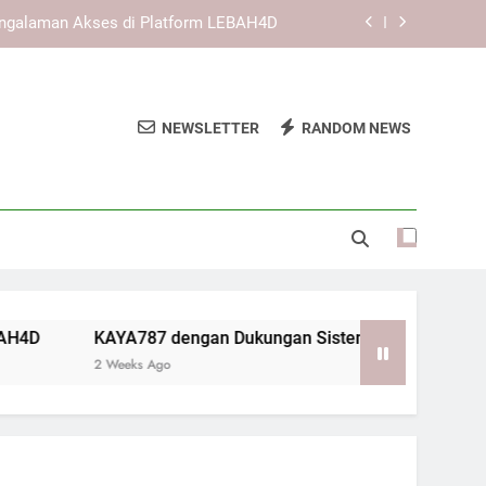
ngalaman Akses di Platform LEBAH4D
uk Pengalaman Digital yang Konsisten
ital yang Dikembangkan oleh KAYA787
NEWSLETTER
RANDOM NEWS
i Berbagai Perangkat secara Efektif
enggemar Game.
ngalaman Akses di Platform LEBAH4D
uk Pengalaman Digital yang Konsisten
ital yang Dikembangkan oleh KAYA787
KAYA787 dengan Dukungan Sistem yang Stabil dan Adaptif unt
2 Weeks Ago