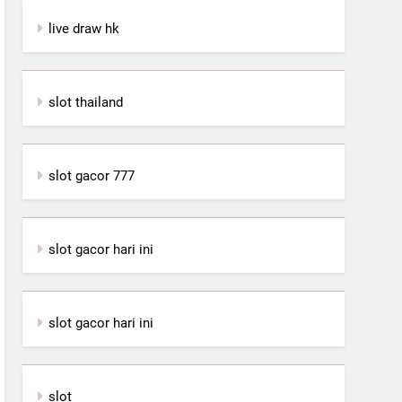
live draw hk
slot thailand
slot gacor 777
slot gacor hari ini
slot gacor hari ini
slot