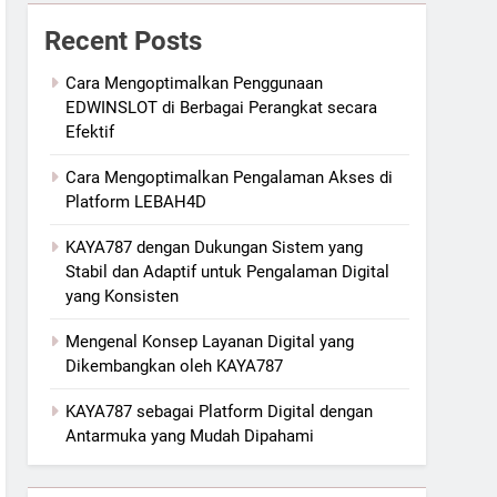
Recent Posts
Cara Mengoptimalkan Penggunaan
EDWINSLOT di Berbagai Perangkat secara
Efektif
Cara Mengoptimalkan Pengalaman Akses di
Platform LEBAH4D
KAYA787 dengan Dukungan Sistem yang
Stabil dan Adaptif untuk Pengalaman Digital
yang Konsisten
Mengenal Konsep Layanan Digital yang
Dikembangkan oleh KAYA787
KAYA787 sebagai Platform Digital dengan
Antarmuka yang Mudah Dipahami