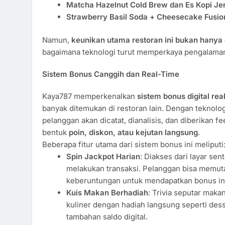
Matcha Hazelnut Cold Brew dan Es Kopi Je
Strawberry Basil Soda + Cheesecake Fusio
Namun,
keunikan utama restoran ini bukan hanya 
bagaimana teknologi turut memperkaya pengalama
Sistem Bonus Canggih dan Real-Time
Kaya787 memperkenalkan
sistem bonus digital rea
banyak ditemukan di restoran lain. Dengan teknologi 
pelanggan akan dicatat, dianalisis, dan diberikan f
bentuk
poin, diskon, atau kejutan langsung
.
Beberapa fitur utama dari sistem bonus ini meliputi
Spin Jackpot Harian
: Diakses dari layar sen
melakukan transaksi. Pelanggan bisa memut
keberuntungan untuk mendapatkan bonus in
Kuis Makan Berhadiah
: Trivia seputar mak
kuliner dengan hadiah langsung seperti desse
tambahan saldo digital.