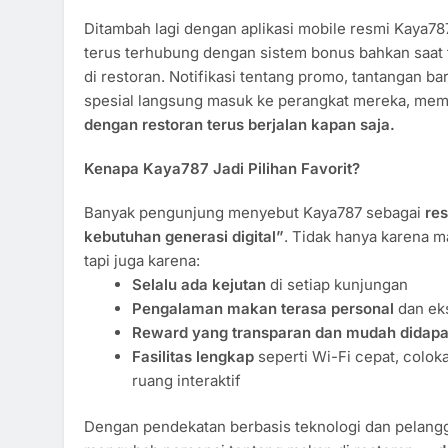
Ditambah lagi dengan aplikasi mobile resmi Kaya78
terus terhubung dengan sistem bonus bahkan saat 
di restoran. Notifikasi tentang promo, tantangan b
spesial langsung masuk ke perangkat mereka, me
dengan restoran terus berjalan kapan saja.
Kenapa Kaya787 Jadi Pilihan Favorit?
Banyak pengunjung menyebut Kaya787 sebagai
re
kebutuhan generasi digital”
. Tidak hanya karena m
tapi juga karena:
Selalu ada kejutan
di setiap kunjungan
Pengalaman makan terasa personal
dan eks
Reward yang transparan dan mudah didapa
Fasilitas lengkap
seperti Wi-Fi cepat, coloka
ruang interaktif
Dengan pendekatan berbasis teknologi dan pelan