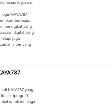
keamanan login dan
s login KAYA787
ntikasi berlapis,
rol perangkat yang
asaan digital yang
tetapi juga
ancaman siber yang
i KAYA787
gin di KAYA787 yang
itma kriptografi
lobal untuk menjaga