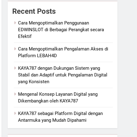
Recent Posts
Cara Mengoptimalkan Penggunaan
EDWINSLOT di Berbagai Perangkat secara
Efektif
Cara Mengoptimalkan Pengalaman Akses di
Platform LEBAH4D
KAYA787 dengan Dukungan Sistem yang
Stabil dan Adaptif untuk Pengalaman Digital
yang Konsisten
Mengenal Konsep Layanan Digital yang
Dikembangkan oleh KAYA787
KAYA787 sebagai Platform Digital dengan
Antarmuka yang Mudah Dipahami