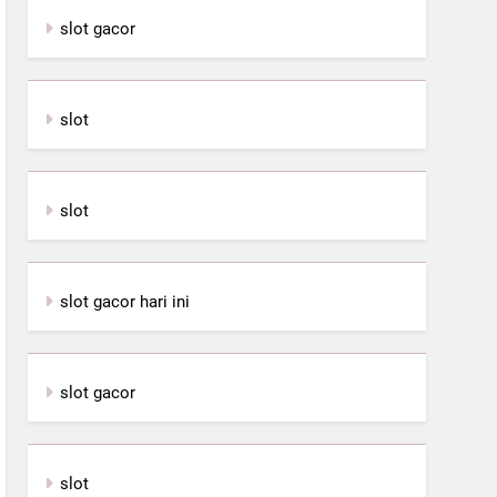
slot gacor
slot
slot
slot gacor hari ini
slot gacor
slot