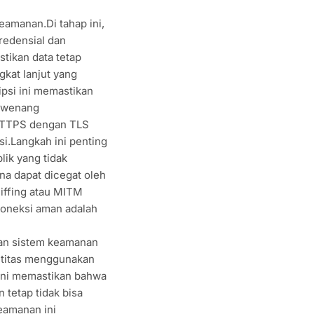
eamanan.Di tahap ini,
redensial dan
tikan data tetap
gkat lanjut yang
ipsi ini memastikan
erwenang
HTTPS dengan TLS
i.Langkah ini penting
lik yang tidak
na dapat dicegat oleh
iffing atau MITM
 koneksi aman adalah
gian sistem keamanan
ntitas menggunakan
 ini memastikan bahwa
 tetap tidak bisa
eamanan ini