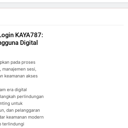
 Login KAYA787:
gguna Digital
rapkan pada proses
s, manajemen sesi,
an keamanan akses
m era digital
-langkah perlindungan
nting untuk
un, dan pelanggaran
ndar keamanan modern
 terlindungi