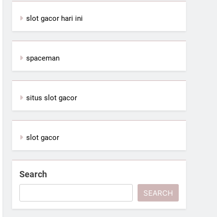
slot gacor hari ini
spaceman
situs slot gacor
slot gacor
Search
SEARCH